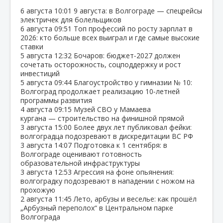
6 августа
10:01
9 августа: в Волгограде — спецрейсы
электричек для болельщиков
6 августа
09:51
Топ профессий по росту зарплат в
2026: кто больше всех выиграл и где самые высокие
ставки
5 августа
12:32
Бочаров: бюджет‑2027 должен
сочетать осторожность, соцподдержку и рост
инвестиций
5 августа
09:44
Благоустройство у гимназии № 10:
Волгоград продолжает реализацию 10‑летней
программы развития
4 августа
09:15
Музей СВО у Мамаева
кургана — строительство на финишной прямой
3 августа
15:00
Более двух лет публиковал фейки:
волгоградца подозревают в дискредитации ВС РФ
3 августа
14:07
Подготовка к 1 сентября: в
Волгограде оценивают готовность
образовательной инфраструктуры
3 августа
12:53
Агрессия на фоне опьянения:
волгоградку подозревают в нападении с ножом на
прохожую
2 августа
11:45
Лето, арбузы и веселье: как прошёл
„Арбузный переполох“ в Центральном парке
Волгограда