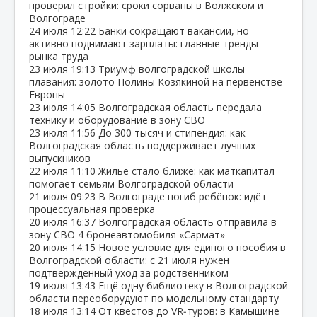
проверил стройки: сроки сорваны в Волжском и
Волгограде
24 июля
12:22
Банки сокращают вакансии, но
активно поднимают зарплаты: главные тренды
рынка труда
23 июля
19:13
Триумф волгоградской школы
плавания: золото Полины Козякиной на первенстве
Европы
23 июля
14:05
Волгоградская область передала
технику и оборудование в зону СВО
23 июля
11:56
До 300 тысяч и стипендия: как
Волгоградская область поддерживает лучших
выпускников
22 июля
11:10
Жильё стало ближе: как маткапитал
помогает семьям Волгоградской области
21 июля
09:23
В Волгограде погиб ребёнок: идёт
процессуальная проверка
20 июля
16:37
Волгоградская область отправила в
зону СВО 4 бронеавтомобиля «Сармат»
20 июля
14:15
Новое условие для единого пособия в
Волгоградской области: с 21 июля нужен
подтверждённый уход за родственником
19 июля
13:43
Ещё одну библиотеку в Волгоградской
области переоборудуют по модельному стандарту
18 июля
13:14
От квестов до VR‑туров: в Камышине