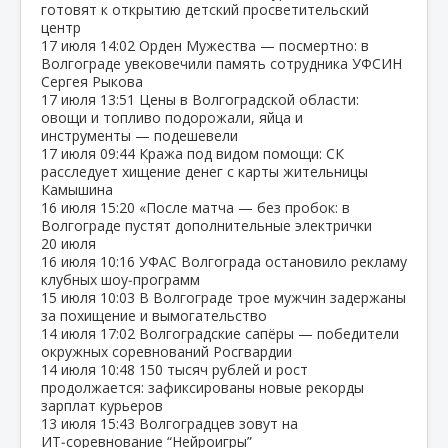
готовят к открытию детский просветительский
центр
17 июля
14:02
Орден Мужества — посмертно: в
Волгограде увековечили память сотрудника УФСИН
Сергея Рыкова
17 июля
13:51
Цены в Волгоградской области:
овощи и топливо подорожали, яйца и
инструменты — подешевели
17 июля
09:44
Кража под видом помощи: СК
расследует хищение денег с карты жительницы
Камышина
16 июля
15:20
«После матча — без пробок: в
Волгограде пустят дополнительные электрички
20 июля
16 июля
10:16
УФАС Волгограда остановило рекламу
клубных шоу‑программ
15 июля
10:03
В Волгограде трое мужчин задержаны
за похищение и вымогательство
14 июля
17:02
Волгоградские сапёры — победители
окружных соревнований Росгвардии
14 июля
10:48
150 тысяч рублей и рост
продолжается: зафиксированы новые рекорды
зарплат курьеров
13 июля
15:43
Волгоградцев зовут на
ИТ‑соревнование “Нейроигры”