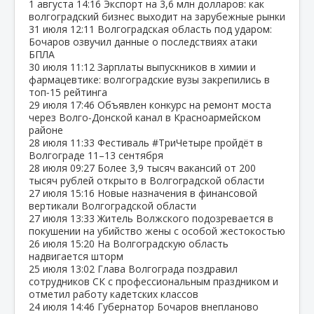
1 августа
14:16
Экспорт на 3,6 млн долларов: как
волгоградский бизнес выходит на зарубежные рынки
31 июля
12:11
Волгоградская область под ударом:
Бочаров озвучил данные о последствиях атаки
БПЛА
30 июля
11:12
Зарплаты выпускников в химии и
фармацевтике: волгоградские вузы закрепились в
топ‑15 рейтинга
29 июля
17:46
Объявлен конкурс на ремонт моста
через Волго‑Донской канал в Красноармейском
районе
28 июля
11:33
Фестиваль #ТриЧетыре пройдёт в
Волгограде 11–13 сентября
28 июля
09:27
Более 3,9 тысяч вакансий от 200
тысяч рублей открыто в Волгоградской области
27 июля
15:16
Новые назначения в финансовой
вертикали Волгоградской области
27 июля
13:33
Житель Волжского подозревается в
покушении на убийство жены с особой жестокостью
26 июля
15:20
На Волгоградскую область
надвигается шторм
25 июля
13:02
Глава Волгограда поздравил
сотрудников СК с профессиональным праздником и
отметил работу кадетских классов
24 июля
14:46
Губернатор Бочаров внепланово