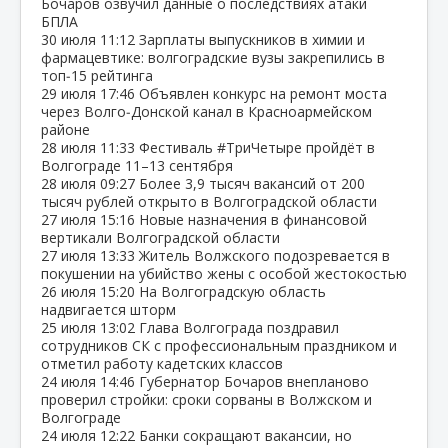
Бочаров озвучил данные о последствиях атаки
БПЛА
30 июля
11:12
Зарплаты выпускников в химии и
фармацевтике: волгоградские вузы закрепились в
топ‑15 рейтинга
29 июля
17:46
Объявлен конкурс на ремонт моста
через Волго‑Донской канал в Красноармейском
районе
28 июля
11:33
Фестиваль #ТриЧетыре пройдёт в
Волгограде 11–13 сентября
28 июля
09:27
Более 3,9 тысяч вакансий от 200
тысяч рублей открыто в Волгоградской области
27 июля
15:16
Новые назначения в финансовой
вертикали Волгоградской области
27 июля
13:33
Житель Волжского подозревается в
покушении на убийство жены с особой жестокостью
26 июля
15:20
На Волгоградскую область
надвигается шторм
25 июля
13:02
Глава Волгограда поздравил
сотрудников СК с профессиональным праздником и
отметил работу кадетских классов
24 июля
14:46
Губернатор Бочаров внепланово
проверил стройки: сроки сорваны в Волжском и
Волгограде
24 июля
12:22
Банки сокращают вакансии, но