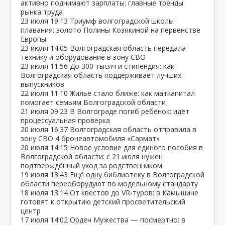
активно поднимают зарплаты: главные тренды
рынка труда
23 июля
19:13
Триумф волгоградской школы
плавания: золото Полины Козякиной на первенстве
Европы
23 июля
14:05
Волгоградская область передала
технику и оборудование в зону СВО
23 июля
11:56
До 300 тысяч и стипендия: как
Волгоградская область поддерживает лучших
выпускников
22 июля
11:10
Жильё стало ближе: как маткапитал
помогает семьям Волгоградской области
21 июля
09:23
В Волгограде погиб ребёнок: идёт
процессуальная проверка
20 июля
16:37
Волгоградская область отправила в
зону СВО 4 бронеавтомобиля «Сармат»
20 июля
14:15
Новое условие для единого пособия в
Волгоградской области: с 21 июля нужен
подтверждённый уход за родственником
19 июля
13:43
Ещё одну библиотеку в Волгоградской
области переоборудуют по модельному стандарту
18 июля
13:14
От квестов до VR‑туров: в Камышине
готовят к открытию детский просветительский
центр
17 июля
14:02
Орден Мужества — посмертно: в