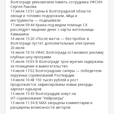
Волгограде увековечили память сотрудника УФСИН
Сергея Рыкова
17 июля
13:51
Цены в Волгоградской области:
овощи и топливо подорожали, яйца и
инструменты — подешевели
17 июля
09:44
Кража под видом помощи: СК
расследует хищение денег с карты жительницы
Камышина
16 июля
15:20
«После матча — без пробок: в
Волгограде пустят дополнительные электрички
20 июля
16 июля
10:16
УФАС Волгограда остановило рекламу
клубных шоу‑программ
15 июля
10:03
В Волгограде трое мужчин задержаны
за похищение и вымогательство
14 июля
17:02
Волгоградские сапёры — победители
окружных соревнований Росгвардии
14 июля
10:48
150 тысяч рублей и рост
продолжается: зафиксированы новые рекорды
зарплат курьеров
13 июля
15:43
Волгоградцев зовут на
ИТ‑соревнование “Нейроигры”
13 июля
11:34
В МАХ запущены комментарии и
расширены возможности авторов