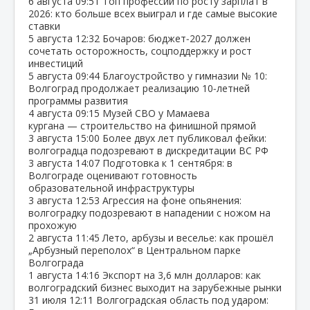
6 августа
09:51
Топ профессий по росту зарплат в
2026: кто больше всех выиграл и где самые высокие
ставки
5 августа
12:32
Бочаров: бюджет‑2027 должен
сочетать осторожность, соцподдержку и рост
инвестиций
5 августа
09:44
Благоустройство у гимназии № 10:
Волгоград продолжает реализацию 10‑летней
программы развития
4 августа
09:15
Музей СВО у Мамаева
кургана — строительство на финишной прямой
3 августа
15:00
Более двух лет публиковал фейки:
волгоградца подозревают в дискредитации ВС РФ
3 августа
14:07
Подготовка к 1 сентября: в
Волгограде оценивают готовность
образовательной инфраструктуры
3 августа
12:53
Агрессия на фоне опьянения:
волгоградку подозревают в нападении с ножом на
прохожую
2 августа
11:45
Лето, арбузы и веселье: как прошёл
„Арбузный переполох“ в Центральном парке
Волгограда
1 августа
14:16
Экспорт на 3,6 млн долларов: как
волгоградский бизнес выходит на зарубежные рынки
31 июля
12:11
Волгоградская область под ударом: