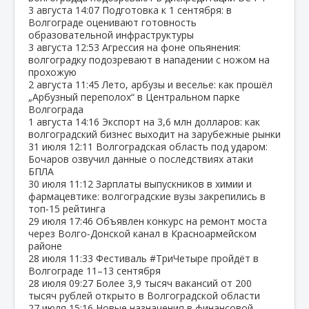
3 августа
14:07
Подготовка к 1 сентября: в
Волгограде оценивают готовность
образовательной инфраструктуры
3 августа
12:53
Агрессия на фоне опьянения:
волгоградку подозревают в нападении с ножом на
прохожую
2 августа
11:45
Лето, арбузы и веселье: как прошёл
„Арбузный переполох“ в Центральном парке
Волгограда
1 августа
14:16
Экспорт на 3,6 млн долларов: как
волгоградский бизнес выходит на зарубежные рынки
31 июля
12:11
Волгоградская область под ударом:
Бочаров озвучил данные о последствиях атаки
БПЛА
30 июля
11:12
Зарплаты выпускников в химии и
фармацевтике: волгоградские вузы закрепились в
топ‑15 рейтинга
29 июля
17:46
Объявлен конкурс на ремонт моста
через Волго‑Донской канал в Красноармейском
районе
28 июля
11:33
Фестиваль #ТриЧетыре пройдёт в
Волгограде 11–13 сентября
28 июля
09:27
Более 3,9 тысяч вакансий от 200
тысяч рублей открыто в Волгоградской области
27 июля
15:16
Новые назначения в финансовой