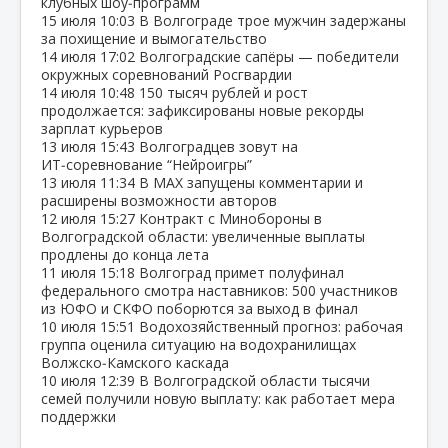
клубных шоу‑программ
15 июля
10:03
В Волгограде трое мужчин задержаны
за похищение и вымогательство
14 июля
17:02
Волгоградские сапёры — победители
окружных соревнований Росгвардии
14 июля
10:48
150 тысяч рублей и рост
продолжается: зафиксированы новые рекорды
зарплат курьеров
13 июля
15:43
Волгоградцев зовут на
ИТ‑соревнование “Нейроигры”
13 июля
11:34
В МАХ запущены комментарии и
расширены возможности авторов
12 июля
15:27
Контракт с Минобороны в
Волгоградской области: увеличенные выплаты
продлены до конца лета
11 июля
15:18
Волгоград примет полуфинал
федерального смотра наставников: 500 участников
из ЮФО и СКФО поборются за выход в финал
10 июля
15:51
Водохозяйственный прогноз: рабочая
группа оценила ситуацию на водохранилищах
Волжско‑Камского каскада
10 июля
12:39
В Волгоградской области тысячи
семей получили новую выплату: как работает мера
поддержки