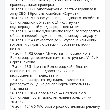
21 июля
09:23
В Волгограде погиб ребёнок: идёт
процессуальная проверка
20 июля
16:37
Волгоградская область отправила в
зону СВО 4 бронеавтомобиля «Сармат»
20 июля
14:15
Новое условие для единого пособия в
Волгоградской области: с 21 июля нужен
подтверждённый уход за родственником
19 июля
13:43
Ещё одну библиотеку в Волгоградской
области переоборудуют по модельному стандарту
18 июля
13:14
От квестов до VR‑туров: в Камышине
готовят к открытию детский просветительский
центр
17 июля
14:02
Орден Мужества — посмертно: в
Волгограде увековечили память сотрудника УФСИН
Сергея Рыкова
17 июля
13:51
Цены в Волгоградской области:
овощи и топливо подорожали, яйца и
инструменты — подешевели
17 июля
09:44
Кража под видом помощи: СК
расследует хищение денег с карты жительницы
Камышина
16 июля
15:20
«После матча — без пробок: в
Волгограде пустят дополнительные электрички
20 июля
16 июля
10:16
УФАС Волгограда остановило рекламу