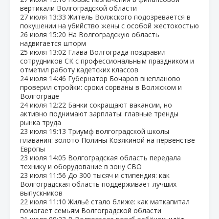
вертикали Волгоградской области
27 июля
13:33
Житель Волжского подозревается в
покушении на убийство жены с особой жестокостью
26 июля
15:20
На Волгоградскую область
надвигается шторм
25 июля
13:02
Глава Волгограда поздравил
сотрудников СК с профессиональным праздником и
отметил работу кадетских классов
24 июля
14:46
Губернатор Бочаров внепланово
проверил стройки: сроки сорваны в Волжском и
Волгограде
24 июля
12:22
Банки сокращают вакансии, но
активно поднимают зарплаты: главные тренды
рынка труда
23 июля
19:13
Триумф волгоградской школы
плавания: золото Полины Козякиной на первенстве
Европы
23 июля
14:05
Волгоградская область передала
технику и оборудование в зону СВО
23 июля
11:56
До 300 тысяч и стипендия: как
Волгоградская область поддерживает лучших
выпускников
22 июля
11:10
Жильё стало ближе: как маткапитал
помогает семьям Волгоградской области