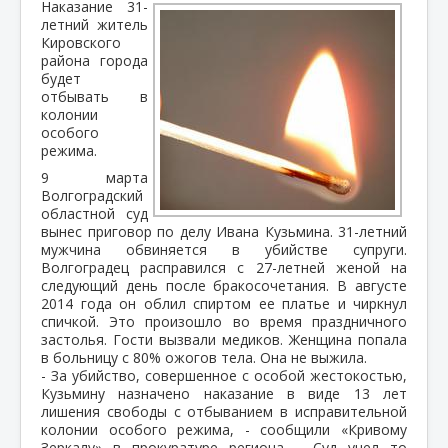
Наказание 31-
летний житель
Кировского
района города
будет
отбывать в
колонии
особого
режима.
9 марта
Волгоградский
областной суд
вынес приговор по делу Ивана Кузьмина. 31-летний
мужчина обвиняется в убийстве супруги.
Волгоградец расправился с 27-летней женой на
следующий день после бракосочетания. В августе
2014 года он облил спиртом ее платье и чиркнул
спичкой. Это произошло во время праздничного
застолья. Гости вызвали медиков. Женщина попала
в больницу с 80% ожогов тела. Она не выжила.
- За убийство, совершенное с особой жестокостью,
Кузьмину назначено наказание в виде 13 лет
лишения свободы с отбыванием в исправительной
колонии особого режима, - сообщили «Кривому
Зеркалу» в прокуратуре региона. - Суд учел то