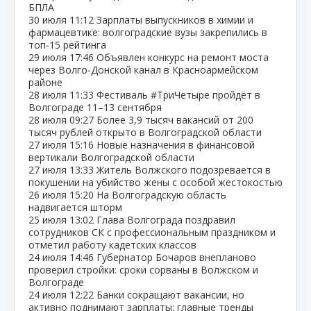
БПЛА
30 июля
11:12
Зарплаты выпускников в химии и
фармацевтике: волгоградские вузы закрепились в
топ‑15 рейтинга
29 июля
17:46
Объявлен конкурс на ремонт моста
через Волго‑Донской канал в Красноармейском
районе
28 июля
11:33
Фестиваль #ТриЧетыре пройдёт в
Волгограде 11–13 сентября
28 июля
09:27
Более 3,9 тысяч вакансий от 200
тысяч рублей открыто в Волгоградской области
27 июля
15:16
Новые назначения в финансовой
вертикали Волгоградской области
27 июля
13:33
Житель Волжского подозревается в
покушении на убийство жены с особой жестокостью
26 июля
15:20
На Волгоградскую область
надвигается шторм
25 июля
13:02
Глава Волгограда поздравил
сотрудников СК с профессиональным праздником и
отметил работу кадетских классов
24 июля
14:46
Губернатор Бочаров внепланово
проверил стройки: сроки сорваны в Волжском и
Волгограде
24 июля
12:22
Банки сокращают вакансии, но
активно поднимают зарплаты: главные тренды