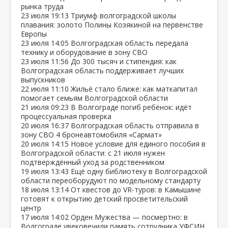
рынка труда
23 июля
19:13
Триумф волгоградской школы
плавания: золото Полины Козякиной на первенстве
Европы
23 июля
14:05
Волгоградская область передала
технику и оборудование в зону СВО
23 июля
11:56
До 300 тысяч и стипендия: как
Волгоградская область поддерживает лучших
выпускников
22 июля
11:10
Жильё стало ближе: как маткапитал
помогает семьям Волгоградской области
21 июля
09:23
В Волгограде погиб ребёнок: идёт
процессуальная проверка
20 июля
16:37
Волгоградская область отправила в
зону СВО 4 бронеавтомобиля «Сармат»
20 июля
14:15
Новое условие для единого пособия в
Волгоградской области: с 21 июля нужен
подтверждённый уход за родственником
19 июля
13:43
Ещё одну библиотеку в Волгоградской
области переоборудуют по модельному стандарту
18 июля
13:14
От квестов до VR‑туров: в Камышине
готовят к открытию детский просветительский
центр
17 июля
14:02
Орден Мужества — посмертно: в
Волгограде увековечили память сотрудника УФСИН