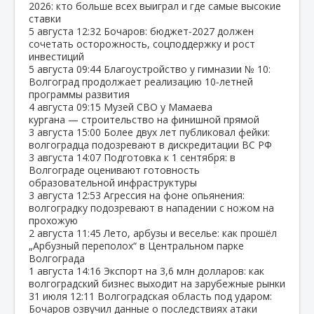
2026: кто больше всех выиграл и где самые высокие
ставки
5 августа
12:32
Бочаров: бюджет‑2027 должен
сочетать осторожность, соцподдержку и рост
инвестиций
5 августа
09:44
Благоустройство у гимназии № 10:
Волгоград продолжает реализацию 10‑летней
программы развития
4 августа
09:15
Музей СВО у Мамаева
кургана — строительство на финишной прямой
3 августа
15:00
Более двух лет публиковал фейки:
волгоградца подозревают в дискредитации ВС РФ
3 августа
14:07
Подготовка к 1 сентября: в
Волгограде оценивают готовность
образовательной инфраструктуры
3 августа
12:53
Агрессия на фоне опьянения:
волгоградку подозревают в нападении с ножом на
прохожую
2 августа
11:45
Лето, арбузы и веселье: как прошёл
„Арбузный переполох“ в Центральном парке
Волгограда
1 августа
14:16
Экспорт на 3,6 млн долларов: как
волгоградский бизнес выходит на зарубежные рынки
31 июля
12:11
Волгоградская область под ударом:
Бочаров озвучил данные о последствиях атаки