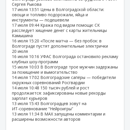
Сергея Рыкова
17 июля
13:51
Цены в Волгоградской области:
овощи и топливо подорожали, яйца и
инструменты — подешевели
17 июля
09:44
Кража под видом помощи: СК
расследует хищение денег с карты жительницы
Камышина
16 июля
15:20
«После матча — без пробок: в
Волгограде пустят дополнительные электрички
20 июля
16 июля
10:16
УФАС Волгограда остановило рекламу
клубных шоу‑программ
15 июля
10:03
В Волгограде трое мужчин задержаны
за похищение и вымогательство
14 июля
17:02
Волгоградские сапёры — победители
окружных соревнований Росгвардии
14 июля
10:48
150 тысяч рублей и рост
продолжается: зафиксированы новые рекорды
зарплат курьеров
13 июля
15:43
Волгоградцев зовут на
ИТ‑соревнование “Нейроигры”
13 июля
11:34
В МАХ запущены комментарии и
расширены возможности авторов