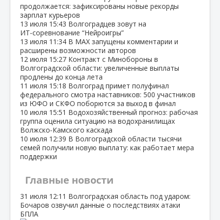
продолжается: зафиксированы новые рекорды
зарплат курьеров
13 июля
15:43
Волгоградцев зовут на
ИТ‑соревнование “Нейроигры”
13 июля
11:34
В МАХ запущены комментарии и
расширены возможности авторов
12 июля
15:27
Контракт с Минобороны в
Волгоградской области: увеличенные выплаты
продлены до конца лета
11 июля
15:18
Волгоград примет полуфинал
федерального смотра наставников: 500 участников
из ЮФО и СКФО поборются за выход в финал
10 июля
15:51
Водохозяйственный прогноз: рабочая
группа оценила ситуацию на водохранилищах
Волжско‑Камского каскада
10 июля
12:39
В Волгоградской области тысячи
семей получили новую выплату: как работает мера
поддержки
Главные новости
31 июля
12:11
Волгоградская область под ударом:
Бочаров озвучил данные о последствиях атаки
БПЛА