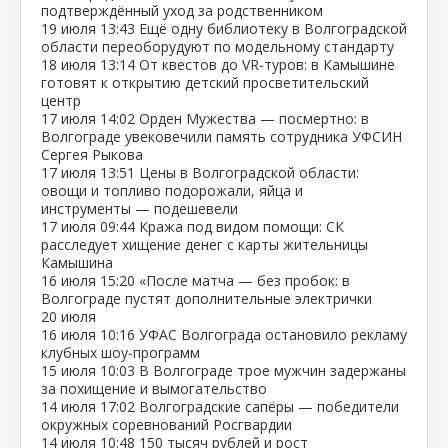
подтверждённый уход за родственником
19 июля
13:43
Ещё одну библиотеку в Волгоградской
области переоборудуют по модельному стандарту
18 июля
13:14
От квестов до VR‑туров: в Камышине
готовят к открытию детский просветительский
центр
17 июля
14:02
Орден Мужества — посмертно: в
Волгограде увековечили память сотрудника УФСИН
Сергея Рыкова
17 июля
13:51
Цены в Волгоградской области:
овощи и топливо подорожали, яйца и
инструменты — подешевели
17 июля
09:44
Кража под видом помощи: СК
расследует хищение денег с карты жительницы
Камышина
16 июля
15:20
«После матча — без пробок: в
Волгограде пустят дополнительные электрички
20 июля
16 июля
10:16
УФАС Волгограда остановило рекламу
клубных шоу‑программ
15 июля
10:03
В Волгограде трое мужчин задержаны
за похищение и вымогательство
14 июля
17:02
Волгоградские сапёры — победители
окружных соревнований Росгвардии
14 июля
10:48
150 тысяч рублей и рост