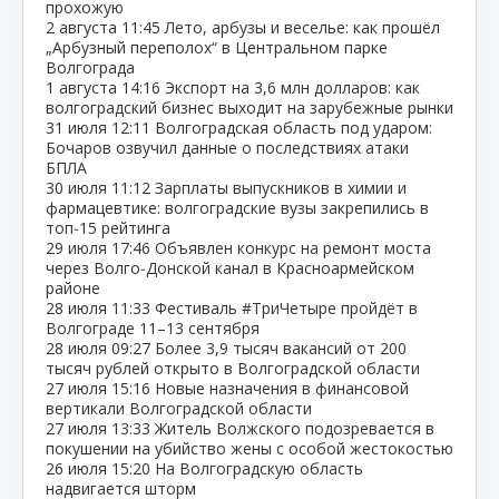
прохожую
2 августа
11:45
Лето, арбузы и веселье: как прошёл
„Арбузный переполох“ в Центральном парке
Волгограда
1 августа
14:16
Экспорт на 3,6 млн долларов: как
волгоградский бизнес выходит на зарубежные рынки
31 июля
12:11
Волгоградская область под ударом:
Бочаров озвучил данные о последствиях атаки
БПЛА
30 июля
11:12
Зарплаты выпускников в химии и
фармацевтике: волгоградские вузы закрепились в
топ‑15 рейтинга
29 июля
17:46
Объявлен конкурс на ремонт моста
через Волго‑Донской канал в Красноармейском
районе
28 июля
11:33
Фестиваль #ТриЧетыре пройдёт в
Волгограде 11–13 сентября
28 июля
09:27
Более 3,9 тысяч вакансий от 200
тысяч рублей открыто в Волгоградской области
27 июля
15:16
Новые назначения в финансовой
вертикали Волгоградской области
27 июля
13:33
Житель Волжского подозревается в
покушении на убийство жены с особой жестокостью
26 июля
15:20
На Волгоградскую область
надвигается шторм