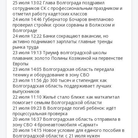
25 июля
13:02
Глава Волгограда поздравил
сотрудников СК с профессиональным праздником и
отметил работу кадетских классов
24 июля
14:46
Губернатор Бочаров внепланово
проверил стройки: сроки сорваны в Волжском и
Волгограде
24 июля
12:22
Банки сокращают вакансии, но
активно поднимают зарплаты: главные тренды
рынка труда
23 июля
19:13
Триумф волгоградской школы
плавания: золото Полины Козякиной на первенстве
Европы
23 июля
14:05
Волгоградская область передала
технику и оборудование в зону СВО
23 июля
11:56
До 300 тысяч и стипендия: как
Волгоградская область поддерживает лучших
выпускников
22 июля
11:10
Жильё стало ближе: как маткапитал
помогает семьям Волгоградской области
21 июля
09:23
В Волгограде погиб ребёнок: идёт
процессуальная проверка
20 июля
16:37
Волгоградская область отправила в
зону СВО 4 бронеавтомобиля «Сармат»
20 июля
14:15
Новое условие для единого пособия в
Волгоградской области: с 21 июля нужен