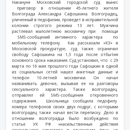
Накануне Московский городской суд вынес
приговор в отношении 45-летнего жителя
Волгограда Александра Сафошкина. Волгоградец,
уличенный в педофилии, проведет в исправительной
колонии строгого режима 13 лет. Мужчина
растлевал малолетнюю москвичку при
помощи
SMS-сообщений интимного характера
по
мобильному телефону.
Как рассказали «КЗ» в
Московской прокуратуре, суд также ограничил
свободу Сафошкина на 1,5 года после отбытия
основного срока наказания. Суд установил, что
с 29
марта по 16 мая прошлого года Сафошкин в одной
из социальных сетей нашел анкетные данные и
телефон 10-летней москвички. Он начал
названивать девочке, вызывая ее на разговоры
сексуального характера. Также волгоградец
отправлял ей SMS-сообщения откровенного
содержания.
Школьница сообщила педофилу
номера телефонов своих двух подруг, с которыми
волгоградец также начал вести переписку. Дело в
отношении волгоградца было возбуждено по
статье УК РФ «насильственные действия
сексуального характера в отношении лица, не