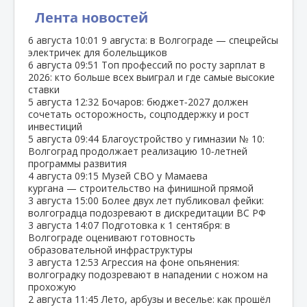
Лента новостей
6 августа
10:01
9 августа: в Волгограде — спецрейсы
электричек для болельщиков
6 августа
09:51
Топ профессий по росту зарплат в
2026: кто больше всех выиграл и где самые высокие
ставки
5 августа
12:32
Бочаров: бюджет‑2027 должен
сочетать осторожность, соцподдержку и рост
инвестиций
5 августа
09:44
Благоустройство у гимназии № 10:
Волгоград продолжает реализацию 10‑летней
программы развития
4 августа
09:15
Музей СВО у Мамаева
кургана — строительство на финишной прямой
3 августа
15:00
Более двух лет публиковал фейки:
волгоградца подозревают в дискредитации ВС РФ
3 августа
14:07
Подготовка к 1 сентября: в
Волгограде оценивают готовность
образовательной инфраструктуры
3 августа
12:53
Агрессия на фоне опьянения:
волгоградку подозревают в нападении с ножом на
прохожую
2 августа
11:45
Лето, арбузы и веселье: как прошёл