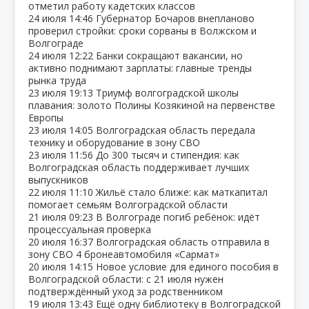
отметил работу кадетских классов
24 июля
14:46
Губернатор Бочаров внепланово
проверил стройки: сроки сорваны в Волжском и
Волгограде
24 июля
12:22
Банки сокращают вакансии, но
активно поднимают зарплаты: главные тренды
рынка труда
23 июля
19:13
Триумф волгоградской школы
плавания: золото Полины Козякиной на первенстве
Европы
23 июля
14:05
Волгоградская область передала
технику и оборудование в зону СВО
23 июля
11:56
До 300 тысяч и стипендия: как
Волгоградская область поддерживает лучших
выпускников
22 июля
11:10
Жильё стало ближе: как маткапитал
помогает семьям Волгоградской области
21 июля
09:23
В Волгограде погиб ребёнок: идёт
процессуальная проверка
20 июля
16:37
Волгоградская область отправила в
зону СВО 4 бронеавтомобиля «Сармат»
20 июля
14:15
Новое условие для единого пособия в
Волгоградской области: с 21 июля нужен
подтверждённый уход за родственником
19 июля
13:43
Ещё одну библиотеку в Волгоградской