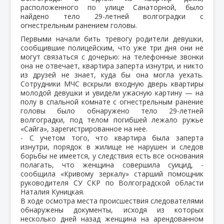
расположенного по улице Санаторной, было
найдено тело 29-летней волгоградки с
огнестрельным ранением головы.
Первыми начали бить тревогу родители девушки,
сообщившие полицейским, что уже три дня они не
могут связаться с дочерью: на телефонные звонки
она не отвечает, квартира заперта изнутри, и никто
из друзей не знает, куда бы она могла уехать.
Сотрудники МЧС вскрыли входную дверь квартиры
молодой девушки и увидели ужасную картину — на
полу в спальной комнате с огнестрельным ранение
головы было обнаружено тело 29-летней
волгоградки, под телом погибшей лежало ружье
«Сайга», зарегистрированное на нее.
- С учетом того, что квартира была заперта
изнутри, порядок в жилище не нарушен и следов
борьбы не имеется, у следствия есть все основания
полагать, что женщина совершила суицид, -
сообщила «Кривому зеркалу» старший помощник
руководителя СУ СКР по Волгоградской области
Наталия Куницкая.
В ходе осмотра места происшествия следователями
обнаружены документы, исходя из которых
несколько дней назад женщина на арендованном