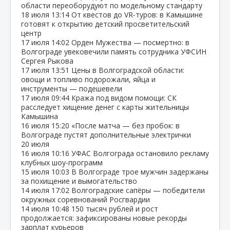
области переоборудуют по модельному стандарту
18 июля
13:14
От квестов до VR‑туров: в Камышине
готовят к открытию детский просветительский
центр
17 июля
14:02
Орден Мужества — посмертно: в
Волгограде увековечили память сотрудника УФСИН
Сергея Рыкова
17 июля
13:51
Цены в Волгоградской области:
овощи и топливо подорожали, яйца и
инструменты — подешевели
17 июля
09:44
Кража под видом помощи: СК
расследует хищение денег с карты жительницы
Камышина
16 июля
15:20
«После матча — без пробок: в
Волгограде пустят дополнительные электрички
20 июля
16 июля
10:16
УФАС Волгограда остановило рекламу
клубных шоу‑программ
15 июля
10:03
В Волгограде трое мужчин задержаны
за похищение и вымогательство
14 июля
17:02
Волгоградские сапёры — победители
окружных соревнований Росгвардии
14 июля
10:48
150 тысяч рублей и рост
продолжается: зафиксированы новые рекорды
зарплат курьеров