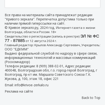
Все права на материалы сайта принадлежат редакции
"Кривого зеркала". Перепечатка допустима только при
наличии прямой гиперссылки на сайт.
© Кривое зеркало.ру, 2024 год, И
нтернет-газета о жизни
Волгограда, области и России. 18+
ЭЛ № ФС
Свидетельство о регистрации (запись в реестре)
77 - 87885
от 12 августа 2024 г.
:
Главный редактор: Крылов Александр Сергеевич, Учредитель
ООО "ЕДКММ"
Выдано федеральной службой по надзору в сфере связи,
информационных технологий и массовых коммуникаций
(Роскомнадзор)
Телефон редакции:
8 (909) 388-02-01
, Адрес редакции:
400048, Волгоградская обл, г.о. город-герой Волгоград, г
Волгоград, пр-кт им. Маршала Советского Союза Г.К.
Жукова, д. 100, этаж 18, офис 221
Email:
info@krivoe-zerkalo.ru
Реклама на сайте
Back to Top