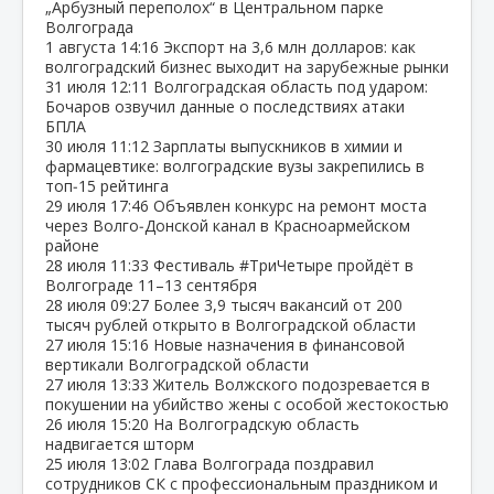
„Арбузный переполох“ в Центральном парке
Волгограда
1 августа
14:16
Экспорт на 3,6 млн долларов: как
волгоградский бизнес выходит на зарубежные рынки
31 июля
12:11
Волгоградская область под ударом:
Бочаров озвучил данные о последствиях атаки
БПЛА
30 июля
11:12
Зарплаты выпускников в химии и
фармацевтике: волгоградские вузы закрепились в
топ‑15 рейтинга
29 июля
17:46
Объявлен конкурс на ремонт моста
через Волго‑Донской канал в Красноармейском
районе
28 июля
11:33
Фестиваль #ТриЧетыре пройдёт в
Волгограде 11–13 сентября
28 июля
09:27
Более 3,9 тысяч вакансий от 200
тысяч рублей открыто в Волгоградской области
27 июля
15:16
Новые назначения в финансовой
вертикали Волгоградской области
27 июля
13:33
Житель Волжского подозревается в
покушении на убийство жены с особой жестокостью
26 июля
15:20
На Волгоградскую область
надвигается шторм
25 июля
13:02
Глава Волгограда поздравил
сотрудников СК с профессиональным праздником и