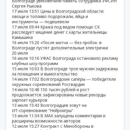
Волгограде увековечили память сотрудника УФСИН
Сергея Рыкова
17 июля
13:51
Цены в Волгоградской области:
овощи и топливо подорожали, яйца и
инструменты — подешевели
17 июля
09:44
Кража под видом помощи: СК
расследует хищение денег с карты жительницы
Камышина
16 июля
15:20
«После матча — без пробок: в
Волгограде пустят дополнительные электрички
20 июля
16 июля
10:16
УФАС Волгограда остановило рекламу
клубных шоу‑программ
15 июля
10:03
В Волгограде трое мужчин задержаны
за похищение и вымогательство
14 июля
17:02
Волгоградские сапёры — победители
окружных соревнований Росгвардии
14 июля
10:48
150 тысяч рублей и рост
продолжается: зафиксированы новые рекорды
зарплат курьеров
13 июля
15:43
Волгоградцев зовут на
ИТ‑соревнование “Нейроигры”
13 июля
11:34
В МАХ запущены комментарии и
расширены возможности авторов
12 июля
15:27
Контракт с Минобороны в