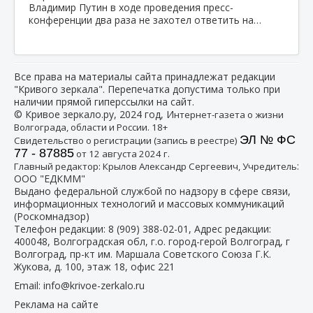
Владимир Путин в ходе проведения пресс-
конференции два раза не захотел ответить на…
Все права на материалы сайта принадлежат редакции
"Кривого зеркала". Перепечатка допустима только при
наличии прямой гиперссылки на сайт.
© Кривое зеркало.ру, 2024 год, И
нтернет-газета о жизни
Волгограда, области и России. 18+
ЭЛ № ФС
Свидетельство о регистрации (запись в реестре)
77 - 87885
от 12 августа 2024 г.
:
Главный редактор: Крылов Александр Сергеевич, Учредитель
ООО "ЕДКММ"
Выдано федеральной службой по надзору в сфере связи,
информационных технологий и массовых коммуникаций
(Роскомнадзор)
Телефон редакции:
8 (909) 388-02-01
, Адрес редакции:
400048, Волгоградская обл, г.о. город-герой Волгоград, г
Волгоград, пр-кт им. Маршала Советского Союза Г.К.
Жукова, д. 100, этаж 18, офис 221
Email:
info@krivoe-zerkalo.ru
Реклама на сайте