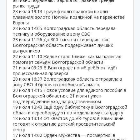
активно поднимают зарплаты: главные тренды
рынка труда
23 июля
19:13
Триумф волгоградской школы
плавания: золото Полины Козякиной на первенстве
Европы
23 июля
14:05
Волгоградская область передала
технику и оборудование в зону СВО
23 июля
11:56
До 300 тысяч и стипендия: как
Волгоградская область поддерживает лучших
выпускников
22 июля
11:10
Жильё стало ближе: как маткапитал
помогает семьям Волгоградской области
21 июля
09:23
В Волгограде погиб ребёнок: идёт
процессуальная проверка
20 июля
16:37
Волгоградская область отправила в
зону СВО 4 бронеавтомобиля «Сармат»
20 июля
14:15
Новое условие для единого пособия в
Волгоградской области: с 21 июля нужен
подтверждённый уход за родственником
19 июля
13:43
Ещё одну библиотеку в Волгоградской
области переоборудуют по модельному стандарту
18 июля
13:14
От квестов до VR‑туров: в Камышине
готовят к открытию детский просветительский
центр
17 июля
14:02
Орден Мужества — посмертно: в