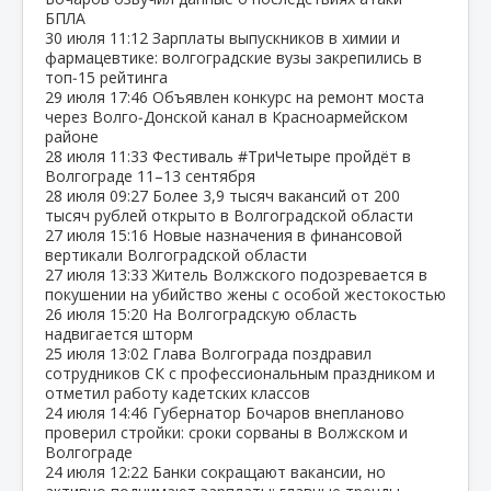
БПЛА
30 июля
11:12
Зарплаты выпускников в химии и
фармацевтике: волгоградские вузы закрепились в
топ‑15 рейтинга
29 июля
17:46
Объявлен конкурс на ремонт моста
через Волго‑Донской канал в Красноармейском
районе
28 июля
11:33
Фестиваль #ТриЧетыре пройдёт в
Волгограде 11–13 сентября
28 июля
09:27
Более 3,9 тысяч вакансий от 200
тысяч рублей открыто в Волгоградской области
27 июля
15:16
Новые назначения в финансовой
вертикали Волгоградской области
27 июля
13:33
Житель Волжского подозревается в
покушении на убийство жены с особой жестокостью
26 июля
15:20
На Волгоградскую область
надвигается шторм
25 июля
13:02
Глава Волгограда поздравил
сотрудников СК с профессиональным праздником и
отметил работу кадетских классов
24 июля
14:46
Губернатор Бочаров внепланово
проверил стройки: сроки сорваны в Волжском и
Волгограде
24 июля
12:22
Банки сокращают вакансии, но