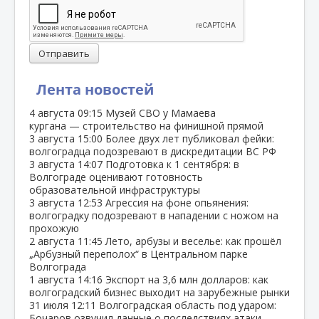
Отправить
Лента новостей
4 августа
09:15
Музей СВО у Мамаева
кургана — строительство на финишной прямой
3 августа
15:00
Более двух лет публиковал фейки:
волгоградца подозревают в дискредитации ВС РФ
3 августа
14:07
Подготовка к 1 сентября: в
Волгограде оценивают готовность
образовательной инфраструктуры
3 августа
12:53
Агрессия на фоне опьянения:
волгоградку подозревают в нападении с ножом на
прохожую
2 августа
11:45
Лето, арбузы и веселье: как прошёл
„Арбузный переполох“ в Центральном парке
Волгограда
1 августа
14:16
Экспорт на 3,6 млн долларов: как
волгоградский бизнес выходит на зарубежные рынки
31 июля
12:11
Волгоградская область под ударом:
Бочаров озвучил данные о последствиях атаки