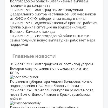
Волгоградской области: увеличенные выплаты
продлены до конца лета
11 июля
15:18
Волгоград примет полуфинал
федерального смотра наставников: 500 участников
из ЮФО и СКФО поборются за выход в финал
10 июля
15:51
Водохозяйственный прогноз: рабочая
группа оценила ситуацию на водохранилищах
Волжско‑Камского каскада
10 июля
12:39
В Волгоградской области тысячи
семей получили новую выплату: как работает мера
поддержки
Главные новости
31 июля
12:11
Волгоградская область под ударом:
Бочаров озвучил данные о последствиях атаки
БПЛА
По данным губернатора Андрея Бочарова, ночью
подразделения ПВО Минобороны России…
29 июля
17:46
Объявлен конкурс на ремонт моста
через Волго‑Донской канал в Красноармейском
районе
Город запускает конкурс, чтобы выбрать