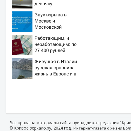
девочку,
ворвавшись в
Звук взрыва в
квартиру
Москве и
Московской
области 7 августа
Работающим, и
2026 года: Причины,
неработающим: по
источник, откуда
27 400 рублей
был громкий хлопок
вручат пенсионерам
Живущая в Италии
в сентябре -
русская сравнила
PrimaMedia.ru
жизнь в Европе и в
Крыму
Все права на материалы сайта принадлежат редакции "Крив
© Кривое зеркало.ру, 2024 год, И
нтернет-газета о жизни Волг