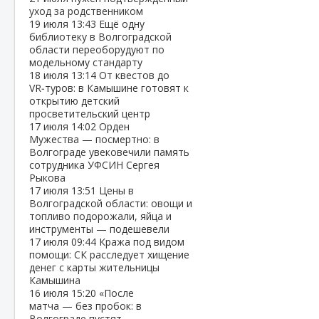
уход за родственником
19 июля
13:43
Ещё одну
библиотеку в Волгоградской
области переоборудуют по
модельному стандарту
18 июля
13:14
От квестов до
VR‑туров: в Камышине готовят к
открытию детский
просветительский центр
17 июля
14:02
Орден
Мужества — посмертно: в
Волгограде увековечили память
сотрудника УФСИН Сергея
Рыкова
17 июля
13:51
Цены в
Волгоградской области: овощи и
топливо подорожали, яйца и
инструменты — подешевели
17 июля
09:44
Кража под видом
помощи: СК расследует хищение
денег с карты жительницы
Камышина
16 июля
15:20
«После
матча — без пробок: в
Волгограде пустят