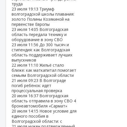
труда
23 июля
19:13
Триумф
волгоградской школы плавания:
золото Полины Козякиной на
первенстве Европы
23 июля
14:05
Волгоградская
область передала технику и
оборудование в зону СВО
23 июля
11:56
До 300 тысяч и
стипендия: как Волгоградская
область поддерживает лучших
выпускников
22 июля
11:10
Жильё стало
ближе: как маткапитал помогает
семьям Волгоградской области
21 июля
09:23
В Волгограде
погиб ребёнок: идёт
процессуальная проверка
20 июля
16:37
Волгоградская
область отправила в зону СВО 4
бронеавтомобиля «Сармат»
20 июля
14:15
Новое условие для
единого пособия в
Волгоградской области: с
21 июля нужен подтверждённый