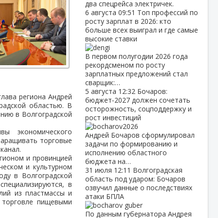
два спецрейса электричек.
6 августа
09:51
Топ профессий по
росту зарплат в 2026: кто
больше всех выиграл и где самые
высокие ставки
В первом полугодии 2026 года
рекордсменом по росту
зарплатных предложений стал
сварщик:…
5 августа
12:32
Бочаров:
глава региона Андрей
бюджет‑2027 должен сочетать
радской областью. В
осторожность, соцподдержку и
анию в Волгоградской
рост инвестиций
вы экономического
Андрей Бочаров сформулировал
 наращивать торговые
задачи по формированию и
канал.
исполнению областного
егионом и провинцией
бюджета на…
ческом и культурном
31 июля
12:11
Волгоградская
году в Волгоградской
область под ударом: Бочаров
специализируются, в
озвучил данные о последствиях
лий из пластмассы и
атаки БПЛА
й торговле пищевыми
По данным губернатора Андрея