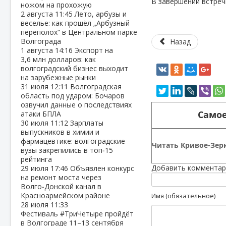
В завершении встреч
ножом на прохожую
2 августа
11:45
Лето, арбузы и
веселье: как прошёл „Арбузный
переполох“ в Центральном парке
Волгограда
Назад
1 августа
14:16
Экспорт на
3,6 млн долларов: как
волгоградский бизнес выходит
на зарубежные рынки
31 июля
12:11
Волгоградская
область под ударом: Бочаров
озвучил данные о последствиях
Самое
атаки БПЛА
30 июля
11:12
Зарплаты
выпускников в химии и
фармацевтике: волгоградские
Читать Кривое-Зерк
вузы закрепились в топ‑15
рейтинга
Добавить комментар
29 июля
17:46
Объявлен конкурс
на ремонт моста через
Волго‑Донской канал в
Красноармейском районе
Имя (обязательное)
28 июля
11:33
Фестиваль #ТриЧетыре пройдёт
в Волгограде 11–13 сентября