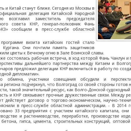
ть и Китай станут ближе. Сегодня из Москвы в
официальная делегация Китайской Народной
рую возглавил заместитель председателя
ного совета КНР, генерал-полковник Фань
«КЗ» сообщили в пресс-службе областной
программе визита китайских гостей стало
 Кургана. Они почтили память защитников
жили цветы к Вечному огню в Зале Воинской славы.
 же состоялась рабочая встреча, в ход которой Фань Чанлун и 
ерспективы дальнейшего партнерства между Китаем и Волгог
очаров предложил делегации КНР включиться в работу по созд
одной дипломатии».
го обмена, участники совещания обсудили и перспекти
ва региона подчеркнул, что Волгоград со своей стороны готов
ости, такой значительный ресурс, как Волго-Донской судоходный 
асть и КНР связывают прочные дружественные связи. Между р
ет действует договор о торгово-экономическом, научно-техни
ояснили в пресс-службе областной администрации. - В 2014 
ровано 33 предприятия с участием китайского капитала, они 
еводстве и растениеводстве, переработке, производстве изде
, бетона, гипса, цемента, строительных конструкций, оптово