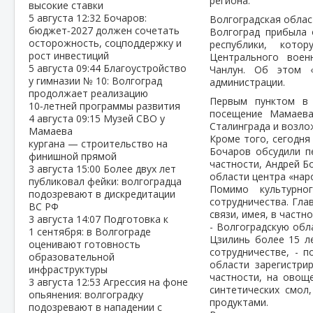
региона.
высокие ставки
5 августа
12:32
Бочаров:
Волгоградская облас
бюджет‑2027 должен сочетать
Волгоград прибыла 
осторожность, соцподдержку и
республики, кото
рост инвестиций
Центрального воен
5 августа
09:44
Благоустройство
Чанлун. Об этом 
у гимназии № 10: Волгоград
администрации.
продолжает реализацию
Первым пунктом в 
10‑летней программы развития
посещение Мамаева
4 августа
09:15
Музей СВО у
Сталинграда и возло
Мамаева
Кроме того, сегодня
кургана — строительство на
Бочаров обсудили п
финишной прямой
частности, Андрей Б
3 августа
15:00
Более двух лет
области центра «нар
публиковал фейки: волгоградца
Помимо культурно
подозревают в дискредитации
сотрудничества. Гла
ВС РФ
связи, имея, в частн
3 августа
14:07
Подготовка к
- Волгоградскую обл
1 сентября: в Волгограде
Цзилинь более 15 л
оценивают готовность
сотрудничестве, - п
образовательной
области зарегистри
инфраструктуры
частности, на овощ
3 августа
12:53
Агрессия на фоне
синтетических смол
опьянения: волгоградку
продуктами.
подозревают в нападении с