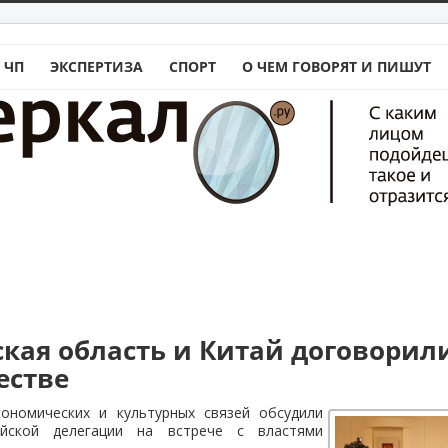
 ЧП
ЭКСПЕРТИЗА
СПОРТ
О ЧЕМ ГОВОРЯТ И ПИШУТ
ская область и Китай договорил
естве
кономических и культурных связей обсудили
айской делегации на встрече с властями