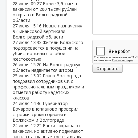
28 июля
09:27
Более 3,9 тысяч
вакансий от 200 тысяч рублей
открыто в Волгоградской
области
27 июля
15:16
Новые назначения
в финансовой вертикали
Волгоградской области
27 июля
13:33
Житель Волжского
подозревается в покушении на
убийство жены с особой
жестокостью
26 июля
15:20
На Волгоградскую
Отправить
область надвигается шторм
25 июля
13:02
Глава Волгограда
поздравил сотрудников СК с
профессиональным праздником и
отметил работу кадетских
классов
24 июля
14:46
Губернатор
Бочаров внепланово проверил
стройки: сроки сорваны в
Волжском и Волгограде
24 июля
12:22
Банки сокращают
вакансии, но активно поднимают
зарплаты: главные тренды рынка