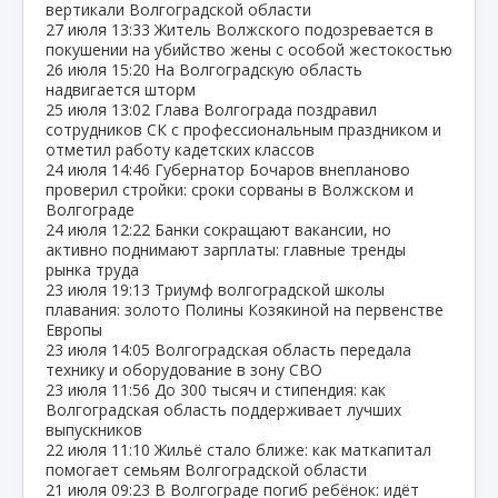
вертикали Волгоградской области
27 июля
13:33
Житель Волжского подозревается в
покушении на убийство жены с особой жестокостью
26 июля
15:20
На Волгоградскую область
надвигается шторм
25 июля
13:02
Глава Волгограда поздравил
сотрудников СК с профессиональным праздником и
отметил работу кадетских классов
24 июля
14:46
Губернатор Бочаров внепланово
проверил стройки: сроки сорваны в Волжском и
Волгограде
24 июля
12:22
Банки сокращают вакансии, но
активно поднимают зарплаты: главные тренды
рынка труда
23 июля
19:13
Триумф волгоградской школы
плавания: золото Полины Козякиной на первенстве
Европы
23 июля
14:05
Волгоградская область передала
технику и оборудование в зону СВО
23 июля
11:56
До 300 тысяч и стипендия: как
Волгоградская область поддерживает лучших
выпускников
22 июля
11:10
Жильё стало ближе: как маткапитал
помогает семьям Волгоградской области
21 июля
09:23
В Волгограде погиб ребёнок: идёт