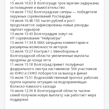
15 июля
10:03
В Волгограде трое мужчин задержаны
за похищение и вымогательство
14 июля
17:02
Волгоградские сапёры — победители
окружных соревнований Росгвардии
14 июля
10:48
150 тысяч рублей и рост
продолжается: зафиксированы новые рекорды
зарплат курьеров
13 июля
15:43
Волгоградцев зовут на
ИТ‑соревнование “Нейроигры”
13 июля
11:34
В МАХ запущены комментарии и
расширены возможности авторов
12 июля
15:27
Контракт с Минобороны в
Волгоградской области: увеличенные выплаты
продлены до конца лета
11 июля
15:18
Волгоград примет полуфинал
федерального смотра наставников: 500 участников
из ЮФО и СКФО поборются за выход в финал
10 июля
15:51
Водохозяйственный прогноз: рабочая
группа оценила ситуацию на водохранилищах
Волжско‑Камского каскада
10 июля
12:39
В Волгоградской области тысячи
семей получили новую выплату: как работает мера
поддержки