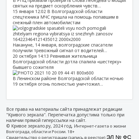
В РПЦ призвали проверить слова Лебедева о мощах
святых на предмет оскорбления чувств…
15 января
12:02
В Волгоградской области
спецтехника МЧС пришла на помощь попавшим в
снежный плен автомобилистам
Накануне, 14 января, волгоградские спасатели
получили тревожный сигнал от водителей…
20 октября
14:13
Ревнивая жительница
Волгоградской области дотла спалила «шестерку»
бывшего сожителя
В Ленинском районе Волгоградской области ночью
19 октября огонь полностью уничтожил…
Все права на материалы сайта принадлежат редакции
"Кривого зеркала". Перепечатка допустима только при
наличии прямой гиперссылки на сайт.
© Кривое зеркало.ру, 2024 год, И
нтернет-газета о жизни
Волгограда, области и России. 18+
ЭЛ № ФС
Свидетельство о регистрации (запись в реестре)