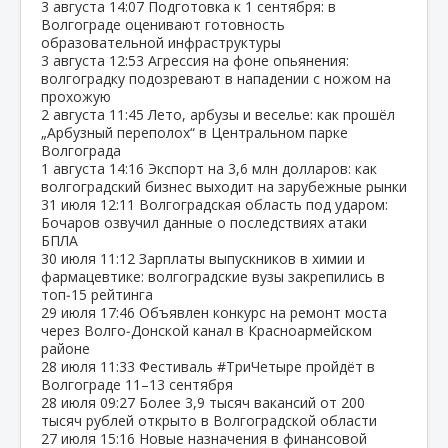
3 августа
14:07
Подготовка к 1 сентября: в
Волгограде оценивают готовность
образовательной инфраструктуры
3 августа
12:53
Агрессия на фоне опьянения:
волгоградку подозревают в нападении с ножом на
прохожую
2 августа
11:45
Лето, арбузы и веселье: как прошёл
„Арбузный переполох“ в Центральном парке
Волгограда
1 августа
14:16
Экспорт на 3,6 млн долларов: как
волгоградский бизнес выходит на зарубежные рынки
31 июля
12:11
Волгоградская область под ударом:
Бочаров озвучил данные о последствиях атаки
БПЛА
30 июля
11:12
Зарплаты выпускников в химии и
фармацевтике: волгоградские вузы закрепились в
топ‑15 рейтинга
29 июля
17:46
Объявлен конкурс на ремонт моста
через Волго‑Донской канал в Красноармейском
районе
28 июля
11:33
Фестиваль #ТриЧетыре пройдёт в
Волгограде 11–13 сентября
28 июля
09:27
Более 3,9 тысяч вакансий от 200
тысяч рублей открыто в Волгоградской области
27 июля
15:16
Новые назначения в финансовой