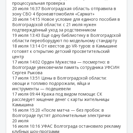
процессуальная проверка
20 июля
16:37
Волгоградская область отправила в
зону СВО 4 бронеавтомобиля «Сармат»
20 июля
14:15
Новое условие для единого пособия в
Волгоградской области: с 21 июля нужен
подтверждённый уход за родственником
19 июля
13:43
Ещё одну библиотеку в Волгоградской
области переоборудуют по модельному стандарту
18 июля
13:14
От квестов до VR‑туров: в Камышине
готовят к открытию детский просветительский
центр
17 июля
14:02
Орден Мужества — посмертно: в
Волгограде увековечили память сотрудника УФСИН
Сергея Рыкова
17 июля
13:51
Цены в Волгоградской области:
овощи и топливо подорожали, яйца и
инструменты — подешевели
17 июля
09:44
Кража под видом помощи: СК
расследует хищение денег с карты жительницы
Камышина
16 июля
15:20
«После матча — без пробок: в
Волгограде пустят дополнительные электрички
20 июля
16 июля
10:16
УФАС Волгограда остановило рекламу
клубных шоу‑программ