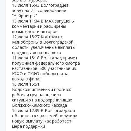
13 июля
15:43
Волгоградцев
зовут на ИТ‑соревнование
“Нейроигры”
13 июля
11:34
В МАХ запущены
комментарии и расширены
возможности авторов
12 июля
15:27
Контракт с
Минобороны в Волгоградской
области: увеличенные выплаты
продлены до конца лета
11 июля
15:18
Волгоград примет
полуфинал федерального смотра
наставников: 500 участников из
ЮФО и СКФО поборются за
выход в финал
10 июля
15:51
Водохозяйственный прогноз:
рабочая группа оценила
ситуацию на водохранилищах
Волжско‑Камского каскада
10 июля
12:39
В Волгоградской
области тысячи семей получили
новую выплату: как работает
мера поддержки