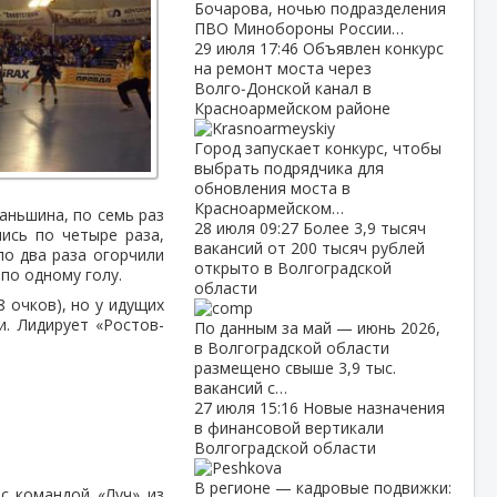
Бочарова, ночью подразделения
ПВО Минобороны России…
29 июля
17:46
Объявлен конкурс
на ремонт моста через
Волго‑Донской канал в
Красноармейском районе
Город запускает конкурс, чтобы
выбрать подрядчика для
обновления моста в
Красноармейском…
аньшина, по семь раз
28 июля
09:27
Более 3,9 тысяч
ись по четыре раза,
вакансий от 200 тысяч рублей
по два раза огорчили
открыто в Волгоградской
 по одному голу.
области
 очков), но у идущих
и. Лидирует «Ростов-
По данным за май — июнь 2026,
в Волгоградской области
размещено свыше 3,9 тыс.
вакансий с…
27 июля
15:16
Новые назначения
в финансовой вертикали
Волгоградской области
В регионе — кадровые подвижки:
с командой «Луч» из