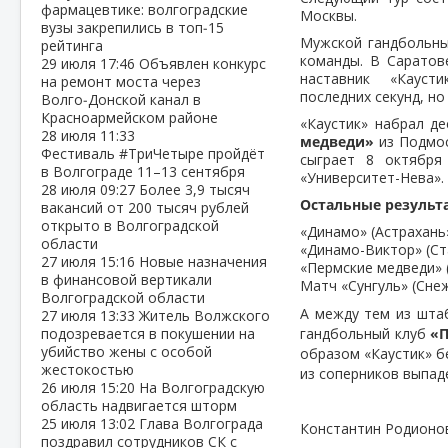
фармацевтике: волгоградские
Москвы.
вузы закрепились в топ‑15
Мужской гандбольны
рейтинга
команды. В Саратов
29 июля
17:46
Объявлен конкурс
наставник «Кауст
на ремонт моста через
последних секунд, но
Волго‑Донской канал в
Красноармейском районе
«Каустик» набрал д
28 июля
11:33
медведи»
из Подмос
Фестиваль #ТриЧетыре пройдёт
сыграет 8 октября
в Волгограде 11–13 сентября
«Университет-Нева».
28 июля
09:27
Более 3,9 тысяч
Остальные результа
вакансий от 200 тысяч рублей
открыто в Волгоградской
«Динамо» (Астрахань»
области
«Динамо-Виктор» (Ста
27 июля
15:16
Новые назначения
«Пермские медведи» (
в финансовой вертикали
Матч «Сунгуль» (Снеж
Волгоградской области
А между тем из штаб
27 июля
13:33
Житель Волжского
подозревается в покушении на
гандбольный клуб
«
убийство жены с особой
образом «Каустик» 
жестокостью
из соперников выпад
26 июля
15:20
На Волгоградскую
область надвигается шторм
25 июля
13:02
Глава Волгограда
Константин Родионо
поздравил сотрудников СК с