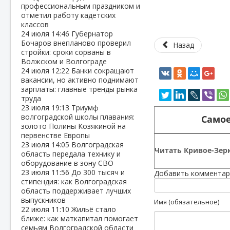
профессиональным праздником и
отметил работу кадетских
классов
24 июля
14:46
Губернатор
Бочаров внепланово проверил
Назад
стройки: сроки сорваны в
Волжском и Волгограде
24 июля
12:22
Банки сокращают
вакансии, но активно поднимают
зарплаты: главные тренды рынка
труда
23 июля
19:13
Триумф
волгоградской школы плавания:
Самое
золото Полины Козякиной на
первенстве Европы
23 июля
14:05
Волгоградская
Читать Кривое-Зерк
область передала технику и
оборудование в зону СВО
23 июля
11:56
До 300 тысяч и
Добавить комментар
стипендия: как Волгоградская
область поддерживает лучших
выпускников
Имя (обязательное)
22 июля
11:10
Жильё стало
ближе: как маткапитал помогает
семьям Волгоградской области