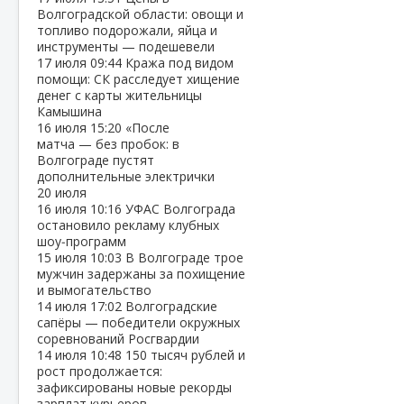
Волгоградской области: овощи и
топливо подорожали, яйца и
инструменты — подешевели
17 июля
09:44
Кража под видом
помощи: СК расследует хищение
денег с карты жительницы
Камышина
16 июля
15:20
«После
матча — без пробок: в
Волгограде пустят
дополнительные электрички
20 июля
16 июля
10:16
УФАС Волгограда
остановило рекламу клубных
шоу‑программ
15 июля
10:03
В Волгограде трое
мужчин задержаны за похищение
и вымогательство
14 июля
17:02
Волгоградские
сапёры — победители окружных
соревнований Росгвардии
14 июля
10:48
150 тысяч рублей и
рост продолжается:
зафиксированы новые рекорды
зарплат курьеров