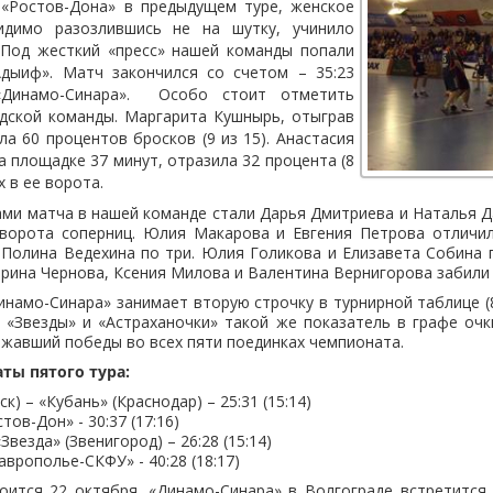
 «Ростов-Дона» в предыдущем туре, женское
видимо разозлившись не на шутку, учинило
 Под жесткий «пресс» нашей команды попали
Адыиф». Матч закончился со счетом – 35:23
«Динамо-Синара».
Особо стоит отметить
адской команды. Маргарита Кушнырь, отыграв
ла 60 процентов бросков (9 из 15). Анастасия
а площадке 37 минут, отразила 32 процента (8
х в ее ворота.
и матча в нашей команде стали Дарья Дмитриева и Наталья Д
ворота соперниц. Юлия Макарова и Евгения Петрова отличил
Полина Ведехина по три. Юлия Голикова и Елизавета Собина 
ерина Чернова, Ксения Милова и Валентина Вернигорова забили
инамо-Синара» занимает вторую строчку в турнирной таблице (8
«Звезды» и «Астраханочки» такой же показатель в графе очк
ержавший победы во всех пяти поединках чемпионата.
ты пятого тура:
к) – «Кубань» (Краснодар) – 25:31 (15:14)
тов-Дон» - 30:37 (17:16)
Звезда» (Звенигород) – 26:28 (15:14)
аврополье-СКФУ» - 40:28 (18:17)
оится 22 октября. «Динамо-Синара» в Волгограде встретится 