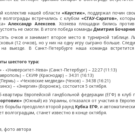
й коллектив нашей области
«Каустик»
, поддержал почин сво
е волгоградцы встречались с клубом
«СГАУ-Саратов»
, котор
ика»
Александр Алексеев
. Хозяева площадки бились проти
 устоять не смогли. В итоге победа команды
Дмитрия Бочарни
есять очков и занимает второе место в турнирной таблице. 
ковья (12 очков), но у них на одну игру сыграно больше. След
 на выезде. В Санкт-Петербурге наша команда встретитс
ты шестого тура:
 - «Университет-Нева» (Санкт-Петербург) – 22:27 (11:13)
врополь) – СКИФ (Краснодар) – 34:31 (16:13)
Пермь) – «Чеховские медведи» (Чехов) – 34:38 (16:21)
инск) – «Энергия» (Воронеж), состоится 5 октября.
-квартиры Европейской гандбольной федерации (ЕГФ) в клуб 
Портовик»
(Южный) из Украины, отказался от участия в Европе
без борьбы преодолел второй раунд
Кубка ЕГФ
, и автоматическ
ет волгоградцам, станет известно в конце октября.
в, фото автора