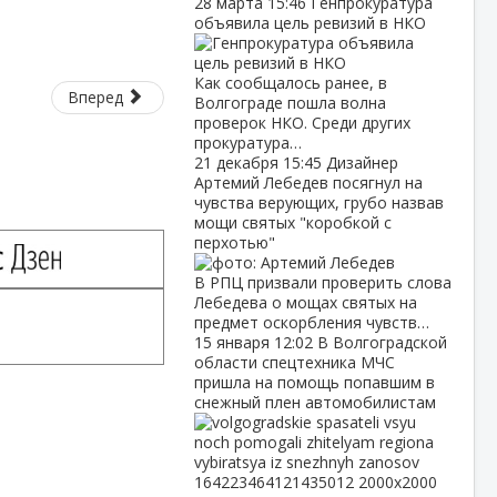
28 марта
15:46
Генпрокуратура
объявила цель ревизий в НКО
Как сообщалось ранее, в
Вперед
Волгограде пошла волна
проверок НКО. Среди других
прокуратура…
21 декабря
15:45
Дизайнер
Артемий Лебедев посягнул на
чувства верующих, грубо назвав
мощи святых "коробкой с
перхотью"
В РПЦ призвали проверить слова
Лебедева о мощах святых на
предмет оскорбления чувств…
15 января
12:02
В Волгоградской
области спецтехника МЧС
пришла на помощь попавшим в
снежный плен автомобилистам