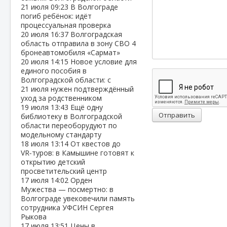
21 июля
09:23
В Волгограде
погиб ребёнок: идёт
процессуальная проверка
20 июля
16:37
Волгоградская
область отправила в зону СВО 4
бронеавтомобиля «Сармат»
20 июля
14:15
Новое условие для
единого пособия в
Волгоградской области: с
21 июля нужен подтверждённый
уход за родственником
19 июля
13:43
Ещё одну
Отправить
библиотеку в Волгоградской
области переоборудуют по
модельному стандарту
18 июля
13:14
От квестов до
VR‑туров: в Камышине готовят к
открытию детский
просветительский центр
17 июля
14:02
Орден
Мужества — посмертно: в
Волгограде увековечили память
сотрудника УФСИН Сергея
Рыкова
17 июля
13:51
Цены в