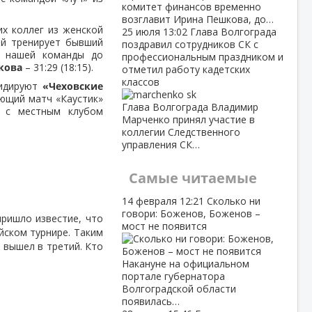
комитет финансов временно
возглавит Ирина Пешкова, до…
их коллег из женской
25 июля
13:02
Глава Волгограда
ый тренирует бывший
поздравил сотрудников СК с
в нашей команды до
профессиональным праздником и
кова
– 31:29 (18:15).
отметил работу кадетских
классов
Лидируют
«Чеховские
ующий матч «Каустик»
Глава Волгограда Владимир
я с местным клубом
Марченко принял участие в
коллегии Следственного
управления СК…
Самые читаемые
14 февраля
12:21
Сколько ни
говори: Боженов, Боженов –
пришло известие, что
мост не появится
йском турнире. Таким
и вышел в третий. Кто
Накануне на официальном
портале губернатора
Волгоградской области
появилась…