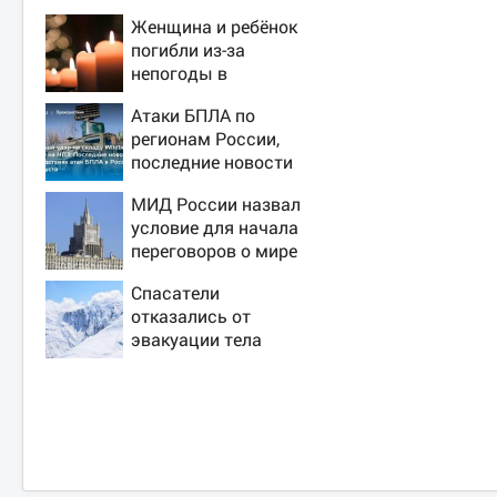
Женщина и ребёнок
погибли из-за
непогоды в
Смоленске
Атаки БПЛА по
регионам России,
последние новости
на 7 августа 2026:
МИД России назвал
последствия, атаки
условие для начала
на склады
переговоров о мире
Wildberries,
с Украиной
состояние
Спасатели
пострадавших
отказались от
эвакуации тела
Натальи
Наговицыной с
семитысячника