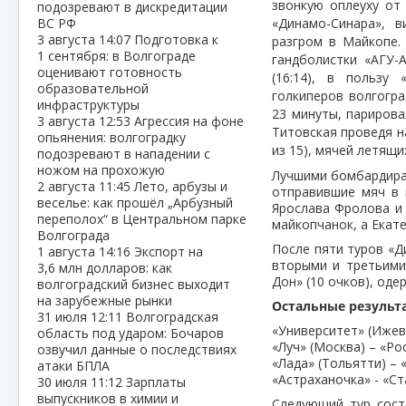
звонкую оплеуху от
подозревают в дискредитации
ВС РФ
«Динамо-Синара», 
3 августа
14:07
Подготовка к
разгром в Майкопе.
1 сентября: в Волгограде
гандболистки «АГУ-
оценивают готовность
(16:14), в пользу 
образовательной
голкиперов волгогр
инфраструктуры
23 минуты, парирова
3 августа
12:53
Агрессия на фоне
Титовская проведя н
опьянения: волгоградку
из 15), мячей летящи
подозревают в нападении с
ножом на прохожую
Лучшими бомбардирам
2 августа
11:45
Лето, арбузы и
отправившие мяч в 
веселье: как прошёл „Арбузный
Ярослава Фролова и 
переполох“ в Центральном парке
майкопчанок, а Екат
Волгограда
После пяти туров «Д
1 августа
14:16
Экспорт на
вторыми и третьими 
3,6 млн долларов: как
Дон» (10 очков), од
волгоградский бизнес выходит
на зарубежные рынки
Остальные результа
31 июля
12:11
Волгоградская
«Университет» (Ижевс
область под ударом: Бочаров
«Луч» (Москва) – «Рос
озвучил данные о последствиях
«Лада» (Тольятти) – «
атаки БПЛА
«Астраханочка» - «Ст
30 июля
11:12
Зарплаты
выпускников в химии и
Следующий тур сост