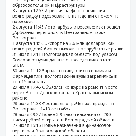
образовательной инфраструктуры
3 августа
12:53
Агрессия на фоне опьянения:
волгоградку подозревают в нападении с ножом на
прохожую
2 августа
11:45
Лето, арбузы и веселье: как прошёл
„Арбузный переполох“ в Центральном парке
Волгограда
1 августа
14:16
Экспорт на 3,6 млн долларов: как
волгоградский бизнес выходит на зарубежные рынки
31 июля
12:11
Волгоградская область под ударом:
Бочаров озвучил данные о последствиях атаки
БПЛА
30 июля
11:12
Зарплаты выпускников в химии и
фармацевтике: волгоградские вузы закрепились в
топ‑15 рейтинга
29 июля
17:46
Объявлен конкурс на ремонт моста
через Волго‑Донской канал в Красноармейском
районе
28 июля
11:33
Фестиваль #ТриЧетыре пройдёт в
Волгограде 11–13 сентября
28 июля
09:27
Более 3,9 тысяч вакансий от 200
тысяч рублей открыто в Волгоградской области
27 июля
15:16
Новые назначения в финансовой
вертикали Волгоградской области