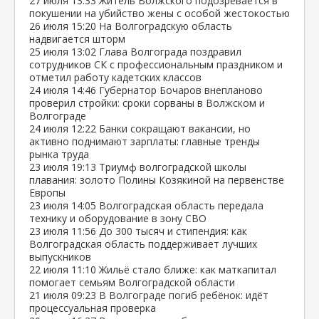
27 июля
13:33
Житель Волжского подозревается в
покушении на убийство жены с особой жестокостью
26 июля
15:20
На Волгоградскую область
надвигается шторм
25 июля
13:02
Глава Волгограда поздравил
сотрудников СК с профессиональным праздником и
отметил работу кадетских классов
24 июля
14:46
Губернатор Бочаров внепланово
проверил стройки: сроки сорваны в Волжском и
Волгограде
24 июля
12:22
Банки сокращают вакансии, но
активно поднимают зарплаты: главные тренды
рынка труда
23 июля
19:13
Триумф волгоградской школы
плавания: золото Полины Козякиной на первенстве
Европы
23 июля
14:05
Волгоградская область передала
технику и оборудование в зону СВО
23 июля
11:56
До 300 тысяч и стипендия: как
Волгоградская область поддерживает лучших
выпускников
22 июля
11:10
Жильё стало ближе: как маткапитал
помогает семьям Волгоградской области
21 июля
09:23
В Волгограде погиб ребёнок: идёт
процессуальная проверка