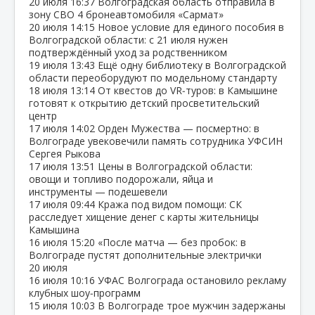
20 июля
16:37
Волгоградская область отправила в
зону СВО 4 бронеавтомобиля «Сармат»
20 июля
14:15
Новое условие для единого пособия в
Волгоградской области: с 21 июля нужен
подтверждённый уход за родственником
19 июля
13:43
Ещё одну библиотеку в Волгоградской
области переоборудуют по модельному стандарту
18 июля
13:14
От квестов до VR‑туров: в Камышине
готовят к открытию детский просветительский
центр
17 июля
14:02
Орден Мужества — посмертно: в
Волгограде увековечили память сотрудника УФСИН
Сергея Рыкова
17 июля
13:51
Цены в Волгоградской области:
овощи и топливо подорожали, яйца и
инструменты — подешевели
17 июля
09:44
Кража под видом помощи: СК
расследует хищение денег с карты жительницы
Камышина
16 июля
15:20
«После матча — без пробок: в
Волгограде пустят дополнительные электрички
20 июля
16 июля
10:16
УФАС Волгограда остановило рекламу
клубных шоу‑программ
15 июля
10:03
В Волгограде трое мужчин задержаны