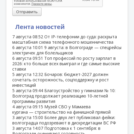
Отправить
Лента новостей
7 августа
08:52
От IP‑телефонии до суда: раскрыта
масштабная схема телефонного мошенничества
6 августа
10:01
9 августа: в Волгограде — спецрейсы
электричек для болельщиков
6 августа
09:51
Топ профессий по росту зарплат в
2026: кто больше всех выиграл и где самые высокие
ставки
5 августа
12:32
Бочаров: бюджет‑2027 должен
сочетать осторожность, соцподдержку и рост
инвестиций
5 августа
09:44
Благоустройство у гимназии № 10:
Волгоград продолжает реализацию 10‑летней
программы развития
4 августа
09:15
Музей СВО у Мамаева
кургана — строительство на финишной прямой
3 августа
15:00
Более двух лет публиковал фейки:
волгоградца подозревают в дискредитации ВС РФ
3 августа
14:07
Подготовка к 1 сентября: в
Волгограде оценивают готовность