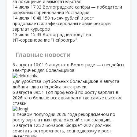
за похищение и вымогательство
14 июля
17:02
Волгоградские сапёры — победители
окружных соревнований Росгвардии
14 июля
10:48
150 тысяч рублей и рост
продолжается: зафиксированы новые рекорды
зарплат курьеров
13 июля
15:43
Волгоградцев зовут на
ИТ‑соревнование “Нейроигры”
Главные новости
6 августа
10:01
9 августа: в Волгограде — спецрейсы
электричек для болельщиков
Для удобства футбольных болельщиков 9 августа
добавят два спецрейса электричек.
6 августа
09:51
Топ профессий по росту зарплат в
2026: кто больше всех выиграл и где самые высокие
ставки
В первом полугодии 2026 года рекордсменом по
росту зарплатных предложений стал сварщик:…
5 августа
12:32
Бочаров: бюджет‑2027 должен
сочетать осторожность, соцподдержку и рост
инвестиций