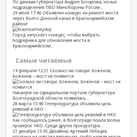
По данным губернатора Андрея Бочарова, ночью
подразделения ПВО Минобороны России…
29 июля
17:46
Объявлен конкурс на ремонт моста
через Волго‑Донской канал в Красноармейском
районе
Город запускает конкурс, чтобы выбрать
подрядчика для обновления моста в
Красноармейском…
Самые читаемые
14 февраля
12:21
Сколько ни говори: Боженов,
Боженов – мост не появится
Накануне на официальном портале губернатора
Волгоградской области появилась…
28 марта
15:46
Генпрокуратура объявила цель
ревизий в НКО
Как сообщалось ранее, в Волгограде пошла волна
проверок НКО. Среди других прокуратура…
21 декабря
15:45
Дизайнер Артемий Лебедев
посягнул на чувства верующих, грубо назвав мощи