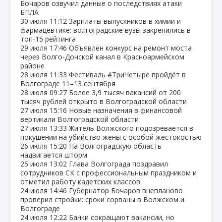
Бочаров озвучил данные о последствиях атаки
БПЛА
30 июля
11:12
Зарплаты выпускников в химии и
фармацевтике: волгоградские вузы закрепились в
топ‑15 рейтинга
29 июля
17:46
Объявлен конкурс на ремонт моста
через Волго‑Донской канал в Красноармейском
районе
28 июля
11:33
Фестиваль #ТриЧетыре пройдёт в
Волгограде 11–13 сентября
28 июля
09:27
Более 3,9 тысяч вакансий от 200
тысяч рублей открыто в Волгоградской области
27 июля
15:16
Новые назначения в финансовой
вертикали Волгоградской области
27 июля
13:33
Житель Волжского подозревается в
покушении на убийство жены с особой жестокостью
26 июля
15:20
На Волгоградскую область
надвигается шторм
25 июля
13:02
Глава Волгограда поздравил
сотрудников СК с профессиональным праздником и
отметил работу кадетских классов
24 июля
14:46
Губернатор Бочаров внепланово
проверил стройки: сроки сорваны в Волжском и
Волгограде
24 июля
12:22
Банки сокращают вакансии, но