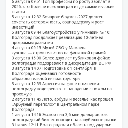
6 августа
09:51
Топ профессий по росту зарплат в
2026: кто больше всех выиграл и где самые высокие
ставки
5 августа
12:32
Бочаров: бюджет‑2027 должен
сочетать осторожность, соцподдержку и рост
инвестиций
5 августа
09:44
Благоустройство у гимназии № 10:
Волгоград продолжает реализацию 10‑летней
программы развития
4 августа
09:15
Музей СВО у Мамаева
кургана — строительство на финишной прямой
3 августа
15:00
Более двух лет публиковал фейки:
волгоградца подозревают в дискредитации ВС РФ
3 августа
14:07
Подготовка к 1 сентября: в
Волгограде оценивают готовность
образовательной инфраструктуры
3 августа
12:53
Агрессия на фоне опьянения:
волгоградку подозревают в нападении с ножом на
прохожую
2 августа
11:45
Лето, арбузы и веселье: как прошёл
„Арбузный переполох“ в Центральном парке
Волгограда
1 августа
14:16
Экспорт на 3,6 млн долларов: как
волгоградский бизнес выходит на зарубежные рынки
31 июля
12:11
Волгоградская область под ударом: