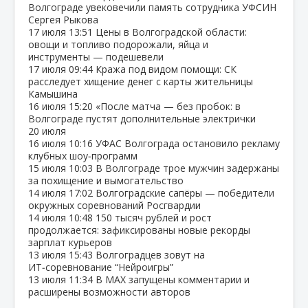
Волгограде увековечили память сотрудника УФСИН
Сергея Рыкова
17 июля
13:51
Цены в Волгоградской области:
овощи и топливо подорожали, яйца и
инструменты — подешевели
17 июля
09:44
Кража под видом помощи: СК
расследует хищение денег с карты жительницы
Камышина
16 июля
15:20
«После матча — без пробок: в
Волгограде пустят дополнительные электрички
20 июля
16 июля
10:16
УФАС Волгограда остановило рекламу
клубных шоу‑программ
15 июля
10:03
В Волгограде трое мужчин задержаны
за похищение и вымогательство
14 июля
17:02
Волгоградские сапёры — победители
окружных соревнований Росгвардии
14 июля
10:48
150 тысяч рублей и рост
продолжается: зафиксированы новые рекорды
зарплат курьеров
13 июля
15:43
Волгоградцев зовут на
ИТ‑соревнование “Нейроигры”
13 июля
11:34
В МАХ запущены комментарии и
расширены возможности авторов