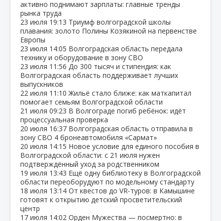
активно поднимают зарплаты: главные тренды
рынка труда
23 июля
19:13
Триумф волгоградской школы
плавания: золото Полины Козякиной на первенстве
Европы
23 июля
14:05
Волгоградская область передала
технику и оборудование в зону СВО
23 июля
11:56
До 300 тысяч и стипендия: как
Волгоградская область поддерживает лучших
выпускников
22 июля
11:10
Жильё стало ближе: как маткапитал
помогает семьям Волгоградской области
21 июля
09:23
В Волгограде погиб ребёнок: идёт
процессуальная проверка
20 июля
16:37
Волгоградская область отправила в
зону СВО 4 бронеавтомобиля «Сармат»
20 июля
14:15
Новое условие для единого пособия в
Волгоградской области: с 21 июля нужен
подтверждённый уход за родственником
19 июля
13:43
Ещё одну библиотеку в Волгоградской
области переоборудуют по модельному стандарту
18 июля
13:14
От квестов до VR‑туров: в Камышине
готовят к открытию детский просветительский
центр
17 июля
14:02
Орден Мужества — посмертно: в