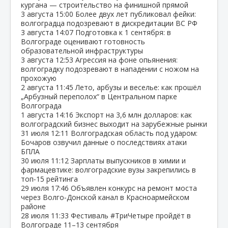
кургана — строительство на финишной прямой
3 августа
15:00
Более двух лет публиковал фейки:
волгоградца подозревают в дискредитации ВС РФ
3 августа
14:07
Подготовка к 1 сентября: в
Волгограде оценивают готовность
образовательной инфраструктуры
3 августа
12:53
Агрессия на фоне опьянения:
волгоградку подозревают в нападении с ножом на
прохожую
2 августа
11:45
Лето, арбузы и веселье: как прошёл
„Арбузный переполох“ в Центральном парке
Волгограда
1 августа
14:16
Экспорт на 3,6 млн долларов: как
волгоградский бизнес выходит на зарубежные рынки
31 июля
12:11
Волгоградская область под ударом:
Бочаров озвучил данные о последствиях атаки
БПЛА
30 июля
11:12
Зарплаты выпускников в химии и
фармацевтике: волгоградские вузы закрепились в
топ‑15 рейтинга
29 июля
17:46
Объявлен конкурс на ремонт моста
через Волго‑Донской канал в Красноармейском
районе
28 июля
11:33
Фестиваль #ТриЧетыре пройдёт в
Волгограде 11–13 сентября