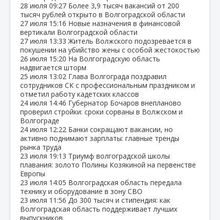
28 июля
09:27
Более 3,9 тысяч вакансий от 200
тысяч рублей открыто в Волгоградской области
27 июля
15:16
Новые назначения в финансовой
вертикали Волгоградской области
27 июля
13:33
Житель Волжского подозревается в
покушении на убийство жены с особой жестокостью
26 июля
15:20
На Волгоградскую область
надвигается шторм
25 июля
13:02
Глава Волгограда поздравил
сотрудников СК с профессиональным праздником и
отметил работу кадетских классов
24 июля
14:46
Губернатор Бочаров внепланово
проверил стройки: сроки сорваны в Волжском и
Волгограде
24 июля
12:22
Банки сокращают вакансии, но
активно поднимают зарплаты: главные тренды
рынка труда
23 июля
19:13
Триумф волгоградской школы
плавания: золото Полины Козякиной на первенстве
Европы
23 июля
14:05
Волгоградская область передала
технику и оборудование в зону СВО
23 июля
11:56
До 300 тысяч и стипендия: как
Волгоградская область поддерживает лучших
выпускников