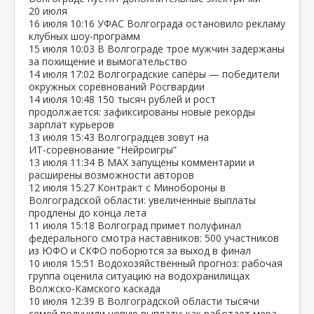
20 июля
16 июля
10:16
УФАС Волгограда остановило рекламу
клубных шоу‑программ
15 июля
10:03
В Волгограде трое мужчин задержаны
за похищение и вымогательство
14 июля
17:02
Волгоградские сапёры — победители
окружных соревнований Росгвардии
14 июля
10:48
150 тысяч рублей и рост
продолжается: зафиксированы новые рекорды
зарплат курьеров
13 июля
15:43
Волгоградцев зовут на
ИТ‑соревнование “Нейроигры”
13 июля
11:34
В МАХ запущены комментарии и
расширены возможности авторов
12 июля
15:27
Контракт с Минобороны в
Волгоградской области: увеличенные выплаты
продлены до конца лета
11 июля
15:18
Волгоград примет полуфинал
федерального смотра наставников: 500 участников
из ЮФО и СКФО поборются за выход в финал
10 июля
15:51
Водохозяйственный прогноз: рабочая
группа оценила ситуацию на водохранилищах
Волжско‑Камского каскада
10 июля
12:39
В Волгоградской области тысячи
семей получили новую выплату: как работает мера