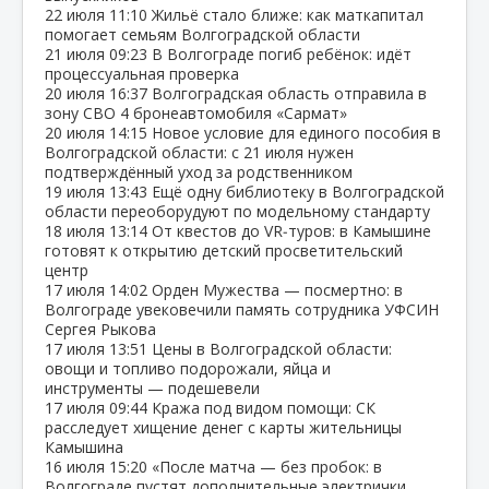
22 июля
11:10
Жильё стало ближе: как маткапитал
помогает семьям Волгоградской области
21 июля
09:23
В Волгограде погиб ребёнок: идёт
процессуальная проверка
20 июля
16:37
Волгоградская область отправила в
зону СВО 4 бронеавтомобиля «Сармат»
20 июля
14:15
Новое условие для единого пособия в
Волгоградской области: с 21 июля нужен
подтверждённый уход за родственником
19 июля
13:43
Ещё одну библиотеку в Волгоградской
области переоборудуют по модельному стандарту
18 июля
13:14
От квестов до VR‑туров: в Камышине
готовят к открытию детский просветительский
центр
17 июля
14:02
Орден Мужества — посмертно: в
Волгограде увековечили память сотрудника УФСИН
Сергея Рыкова
17 июля
13:51
Цены в Волгоградской области:
овощи и топливо подорожали, яйца и
инструменты — подешевели
17 июля
09:44
Кража под видом помощи: СК
расследует хищение денег с карты жительницы
Камышина
16 июля
15:20
«После матча — без пробок: в
Волгограде пустят дополнительные электрички