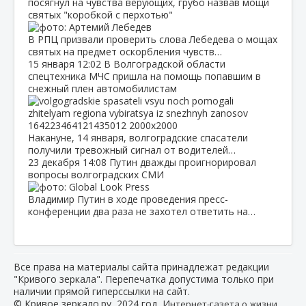
посягнул на чувства верующих, грубо назвав мощи
святых "коробкой с перхотью"
В РПЦ призвали проверить слова Лебедева о мощах
святых на предмет оскорбления чувств…
15 января
12:02
В Волгоградской области
спецтехника МЧС пришла на помощь попавшим в
снежный плен автомобилистам
Накануне, 14 января, волгоградские спасатели
получили тревожный сигнал от водителей…
23 декабря
14:08
Путин дважды проигнорировал
вопросы волгоградских СМИ
Владимир Путин в ходе проведения пресс-
конференции два раза не захотел ответить на…
Все права на материалы сайта принадлежат редакции
"Кривого зеркала". Перепечатка допустима только при
наличии прямой гиперссылки на сайт.
© Кривое зеркало.ру, 2024 год, И
нтернет-газета о жизни