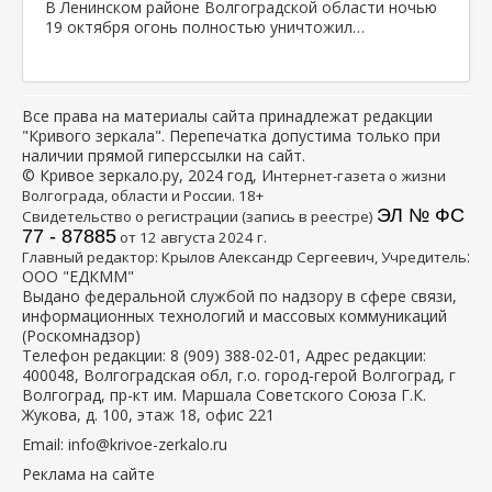
В Ленинском районе Волгоградской области ночью
19 октября огонь полностью уничтожил…
Все права на материалы сайта принадлежат редакции
"Кривого зеркала". Перепечатка допустима только при
наличии прямой гиперссылки на сайт.
© Кривое зеркало.ру, 2024 год, И
нтернет-газета о жизни
Волгограда, области и России. 18+
ЭЛ № ФС
Свидетельство о регистрации (запись в реестре)
77 - 87885
от 12 августа 2024 г.
:
Главный редактор: Крылов Александр Сергеевич, Учредитель
ООО "ЕДКММ"
Выдано федеральной службой по надзору в сфере связи,
информационных технологий и массовых коммуникаций
(Роскомнадзор)
Телефон редакции:
8 (909) 388-02-01
, Адрес редакции:
400048, Волгоградская обл, г.о. город-герой Волгоград, г
Волгоград, пр-кт им. Маршала Советского Союза Г.К.
Жукова, д. 100, этаж 18, офис 221
Email:
info@krivoe-zerkalo.ru
Реклама на сайте