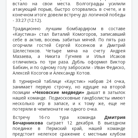
встало на свои места. Волгоградцы усилили
атакующий порыв, быстро оторвались в счете, и в
конечном итоге довели встречу до логичной победы
- 33:27 (12:12).
Традиционно лучшим бомбардиром в составе
«Каустика» стал Виталий Комогоров, записавший
себе в актив, восемь забитых мячей. По пять раз
огорчили гостей Сергей Косенков и Дмитрий
Шелестюков. Четыре мяча на счету Андрея
Мазаева, а Никита Гугняев и Илья Исаков
отличились по три раза. Дубль оформил Виктор
Бабкин, и по одному голу забросили - Иван Федиско,
Алексей Косогов и Александр Котов.
В турнирной таблице «Каустик» набрав 24 очка,
занимает первую строчку, но идущие на второй
позиции
«Чеховские медведи»
дышат в затылок
нашей команде. Подмосковные гандболисты имеют
несколько игр в запасе, и к тому же, еще не
потеряли в чемпионате ни одного очка.
Встречу 16-го тура команда
Дмитрия
Бочарникова
сыграет 12 декабря. В выездном
поединке в Пермский край, нашей команде
предстоит нелегкое сражение с местным клубом