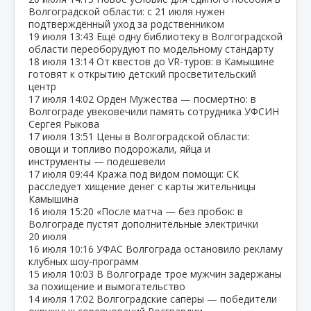
Волгоградской области: с 21 июля нужен
подтверждённый уход за родственником
19 июля
13:43
Ещё одну библиотеку в Волгоградской
области переоборудуют по модельному стандарту
18 июля
13:14
От квестов до VR‑туров: в Камышине
готовят к открытию детский просветительский
центр
17 июля
14:02
Орден Мужества — посмертно: в
Волгограде увековечили память сотрудника УФСИН
Сергея Рыкова
17 июля
13:51
Цены в Волгоградской области:
овощи и топливо подорожали, яйца и
инструменты — подешевели
17 июля
09:44
Кража под видом помощи: СК
расследует хищение денег с карты жительницы
Камышина
16 июля
15:20
«После матча — без пробок: в
Волгограде пустят дополнительные электрички
20 июля
16 июля
10:16
УФАС Волгограда остановило рекламу
клубных шоу‑программ
15 июля
10:03
В Волгограде трое мужчин задержаны
за похищение и вымогательство
14 июля
17:02
Волгоградские сапёры — победители