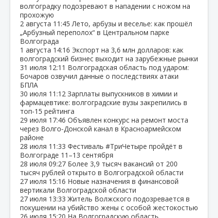
волгоградку подозревают в нападении с ножом на
прохожую
2 августа
11:45
Лето, арбузы и веселье: как прошёл
„Арбузный переполох“ в Центральном парке
Волгограда
1 августа
14:16
Экспорт на 3,6 млн долларов: как
волгоградский бизнес выходит на зарубежные рынки
31 июля
12:11
Волгоградская область под ударом:
Бочаров озвучил данные о последствиях атаки
БПЛА
30 июля
11:12
Зарплаты выпускников в химии и
фармацевтике: волгоградские вузы закрепились в
топ‑15 рейтинга
29 июля
17:46
Объявлен конкурс на ремонт моста
через Волго‑Донской канал в Красноармейском
районе
28 июля
11:33
Фестиваль #ТриЧетыре пройдёт в
Волгограде 11–13 сентября
28 июля
09:27
Более 3,9 тысяч вакансий от 200
тысяч рублей открыто в Волгоградской области
27 июля
15:16
Новые назначения в финансовой
вертикали Волгоградской области
27 июля
13:33
Житель Волжского подозревается в
покушении на убийство жены с особой жестокостью
26 июля
15:20
На Волгоградскую область