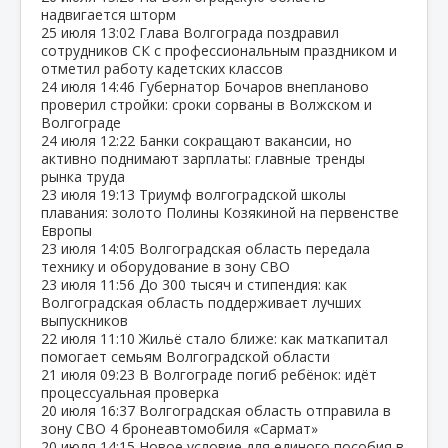
надвигается шторм
25 июля
13:02
Глава Волгограда поздравил
сотрудников СК с профессиональным праздником и
отметил работу кадетских классов
24 июля
14:46
Губернатор Бочаров внепланово
проверил стройки: сроки сорваны в Волжском и
Волгограде
24 июля
12:22
Банки сокращают вакансии, но
активно поднимают зарплаты: главные тренды
рынка труда
23 июля
19:13
Триумф волгоградской школы
плавания: золото Полины Козякиной на первенстве
Европы
23 июля
14:05
Волгоградская область передала
технику и оборудование в зону СВО
23 июля
11:56
До 300 тысяч и стипендия: как
Волгоградская область поддерживает лучших
выпускников
22 июля
11:10
Жильё стало ближе: как маткапитал
помогает семьям Волгоградской области
21 июля
09:23
В Волгограде погиб ребёнок: идёт
процессуальная проверка
20 июля
16:37
Волгоградская область отправила в
зону СВО 4 бронеавтомобиля «Сармат»
20 июля
14:15
Новое условие для единого пособия в