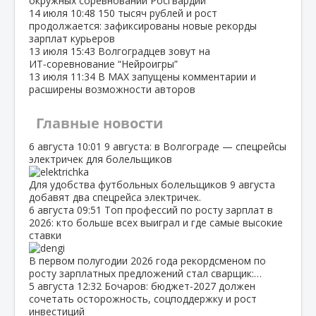
окружных соревнований Росгвардии
14 июля
10:48
150 тысяч рублей и рост
продолжается: зафиксированы новые рекорды
зарплат курьеров
13 июля
15:43
Волгоградцев зовут на
ИТ‑соревнование “Нейроигры”
13 июля
11:34
В МАХ запущены комментарии и
расширены возможности авторов
Главные новости
6 августа
10:01
9 августа: в Волгограде — спецрейсы
электричек для болельщиков
Для удобства футбольных болельщиков 9 августа
добавят два спецрейса электричек.
6 августа
09:51
Топ профессий по росту зарплат в
2026: кто больше всех выиграл и где самые высокие
ставки
В первом полугодии 2026 года рекордсменом по
росту зарплатных предложений стал сварщик:…
5 августа
12:32
Бочаров: бюджет‑2027 должен
сочетать осторожность, соцподдержку и рост
инвестиций