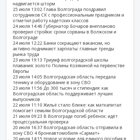
надвигается шторм
25 июля
13:02
Глава Волгограда поздравил
сотрудников СК с профессиональным праздником и
отметил работу кадетских классов
24 июля
14:46
Губернатор Бочаров внепланово
проверил стройки: сроки сорваны в Волжском и
Волгограде
24 июля
12:22
Банки сокращают вакансии, но
активно поднимают зарплаты: главные тренды
рынка труда
23 июля
19:13
Триумф волгоградской школы
плавания: золото Полины Козякиной на первенстве
Европы
23 июля
14:05
Волгоградская область передала
технику и оборудование в зону СВО
23 июля
11:56
До 300 тысяч и стипендия: как
Волгоградская область поддерживает лучших
выпускников
22 июля
11:10
Жильё стало ближе: как маткапитал
помогает семьям Волгоградской области
21 июля
09:23
В Волгограде погиб ребёнок: идёт
процессуальная проверка
20 июля
16:37
Волгоградская область отправила в
зону СВО 4 бронеавтомобиля «Сармат»
20 июля
14:15
Новое условие для единого пособия в