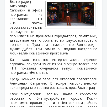
Волгоградец
Александр
Сапрыкин в эфире
программы на
телеканале ТНТ
«Не спать»
рассказал зрителям
преимущественно
про известные проблемы города-героя, памятники,
двадцатилетнее строительство двухсотметрового
тоннеля на Тулака и отметил, что Волгоград -
лучше Дубая. Тем самым он поднял настроение
любителям комедийной программы.
Как стало известно интернет-газете «Кривое
зеркало», вечером 19 сентября в эфире телеканала
ТНТ показали очередной выпуск комедийной
программы «Не спать».
Среди комиков на этот раз оказался волгоградец
Александр Сапрыкин. В эфире юмористической
телепередачи он решил рассказать про…Волгоград.
Свое выступление Сапрыкин начал с короткого
рассказа о благоустройстве города. Комик
прокомментировал дороги в Центральном районе,
срочным образом отремонтированные перед