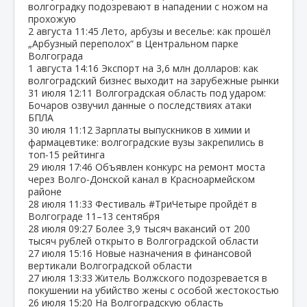
волгоградку подозревают в нападении с ножом на
прохожую
2 августа
11:45
Лето, арбузы и веселье: как прошёл
„Арбузный переполох“ в Центральном парке
Волгограда
1 августа
14:16
Экспорт на 3,6 млн долларов: как
волгоградский бизнес выходит на зарубежные рынки
31 июля
12:11
Волгоградская область под ударом:
Бочаров озвучил данные о последствиях атаки
БПЛА
30 июля
11:12
Зарплаты выпускников в химии и
фармацевтике: волгоградские вузы закрепились в
топ‑15 рейтинга
29 июля
17:46
Объявлен конкурс на ремонт моста
через Волго‑Донской канал в Красноармейском
районе
28 июля
11:33
Фестиваль #ТриЧетыре пройдёт в
Волгограде 11–13 сентября
28 июля
09:27
Более 3,9 тысяч вакансий от 200
тысяч рублей открыто в Волгоградской области
27 июля
15:16
Новые назначения в финансовой
вертикали Волгоградской области
27 июля
13:33
Житель Волжского подозревается в
покушении на убийство жены с особой жестокостью
26 июля
15:20
На Волгоградскую область