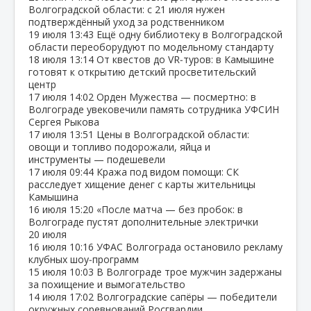
Волгоградской области: с 21 июля нужен
подтверждённый уход за родственником
19 июля
13:43
Ещё одну библиотеку в Волгоградской
области переоборудуют по модельному стандарту
18 июля
13:14
От квестов до VR‑туров: в Камышине
готовят к открытию детский просветительский
центр
17 июля
14:02
Орден Мужества — посмертно: в
Волгограде увековечили память сотрудника УФСИН
Сергея Рыкова
17 июля
13:51
Цены в Волгоградской области:
овощи и топливо подорожали, яйца и
инструменты — подешевели
17 июля
09:44
Кража под видом помощи: СК
расследует хищение денег с карты жительницы
Камышина
16 июля
15:20
«После матча — без пробок: в
Волгограде пустят дополнительные электрички
20 июля
16 июля
10:16
УФАС Волгограда остановило рекламу
клубных шоу‑программ
15 июля
10:03
В Волгограде трое мужчин задержаны
за похищение и вымогательство
14 июля
17:02
Волгоградские сапёры — победители
окружных соревнований Росгвардии