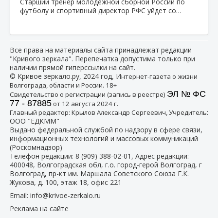
Старший тренер молодежной сборной России по
футболу и спортивный директор РФС уйдет со…
Все права на материалы сайта принадлежат редакции
"Кривого зеркала". Перепечатка допустима только при
наличии прямой гиперссылки на сайт.
© Кривое зеркало.ру, 2024 год, И
нтернет-газета о жизни
Волгограда, области и России. 18+
ЭЛ № ФС
Свидетельство о регистрации (запись в реестре)
77 - 87885
от 12 августа 2024 г.
:
Главный редактор: Крылов Александр Сергеевич, Учредитель
ООО "ЕДКММ"
Выдано федеральной службой по надзору в сфере связи,
информационных технологий и массовых коммуникаций
(Роскомнадзор)
Телефон редакции:
8 (909) 388-02-01
, Адрес редакции:
400048, Волгоградская обл, г.о. город-герой Волгоград, г
Волгоград, пр-кт им. Маршала Советского Союза Г.К.
Жукова, д. 100, этаж 18, офис 221
Email:
info@krivoe-zerkalo.ru
Реклама на сайте