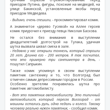
приездом Путина, фигуры, похожие на медведей, на
улице Бакинской, установленные якобы перед
приездом Медведева.
-
Видимо, очень спешили, -
прокомментировал комик.
А знаменитое «дерево Гусевой» на Аллее героев
комик приурочил к приезду певца Николая Баскова.
Не остался без внимания в выступлении
двадцатилетний долгострой на Тулака, удачная
шутка вызвала шквал смеха в зале.
- Недавно у нас открыли тоннель, который строили
20 лет. Длинна его - 200 метров. Я так посчитал,
что это примерно три сантиметра в день,
-
пошутил Сапрыкин.
Также комик упомянул в своем выступлении
памятник сантехнику и то, что Волгоград был
отмечен самым депрессивным городом в России.
Особенно зрителям понравилась шутка про
памятник автомобилисту.
- Вот это памятник автомобилисту. Это типичный
автомобилист, который пересек Волгоград - от
машины остались руль, одна педаль и колесо. Такому
человеку реально нужен памятник, -
сообщил комик.