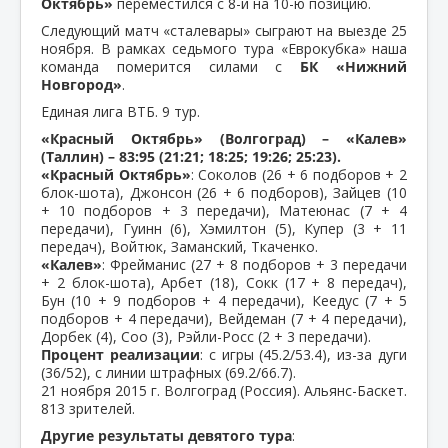
Октябрь»
переместился с 8-й на 10-ю позицию.
Следующий матч «сталевары» сыграют на выезде 25
ноября. В рамках седьмого тура «Еврокубка» наша
команда померится силами с
БК «Нижний
Новгород»
.
Единая лига ВТБ. 9 тур.
«Красный Октябрь» (Волгоград) – «Калев»
(Таллин) – 83:95 (21:21; 18:25; 19:26; 25:23).
«Красный Октябрь»
: Соколов (26 + 6 подборов + 2
блок-шота), Джонсон (26 + 6 подборов), Зайцев (10
+ 10 подборов + 3 передачи), Матеюнас (7 + 4
передачи), Гуинн (6), Хэмилтон (5), Купер (3 + 11
передач), Войтюк, Заманский, Ткаченко.
«Калев»
: Фрейманис (27 + 8 подборов + 3 передачи
+ 2 блок-шота), Арбет (18), Сокк (17 + 8 передач),
Бун (10 + 9 подборов + 4 передачи), Кеедус (7 + 5
подборов + 4 передачи), Вейдеман (7 + 4 передачи),
Дорбек (4), Соо (3), Рэйли-Росс (2 + 3 передачи).
Процент реализации
: с игры (45.2/53.4), из-за дуги
(36/52), с линии штрафных (69.2/66.7).
21 ноября 2015 г. Волгоград (Россия). Альянс-Баскет.
813 зрителей.
Другие результаты девятого тура
: