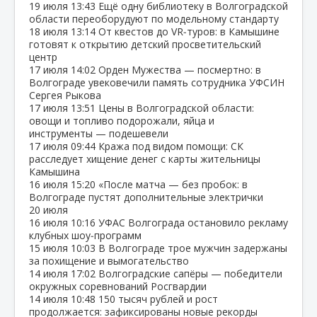
19 июля
13:43
Ещё одну библиотеку в Волгоградской
области переоборудуют по модельному стандарту
18 июля
13:14
От квестов до VR‑туров: в Камышине
готовят к открытию детский просветительский
центр
17 июля
14:02
Орден Мужества — посмертно: в
Волгограде увековечили память сотрудника УФСИН
Сергея Рыкова
17 июля
13:51
Цены в Волгоградской области:
овощи и топливо подорожали, яйца и
инструменты — подешевели
17 июля
09:44
Кража под видом помощи: СК
расследует хищение денег с карты жительницы
Камышина
16 июля
15:20
«После матча — без пробок: в
Волгограде пустят дополнительные электрички
20 июля
16 июля
10:16
УФАС Волгограда остановило рекламу
клубных шоу‑программ
15 июля
10:03
В Волгограде трое мужчин задержаны
за похищение и вымогательство
14 июля
17:02
Волгоградские сапёры — победители
окружных соревнований Росгвардии
14 июля
10:48
150 тысяч рублей и рост
продолжается: зафиксированы новые рекорды