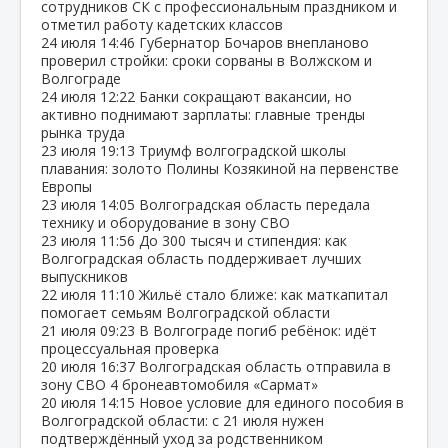
сотрудников СК с профессиональным праздником и
отметил работу кадетских классов
24 июля
14:46
Губернатор Бочаров внепланово
проверил стройки: сроки сорваны в Волжском и
Волгограде
24 июля
12:22
Банки сокращают вакансии, но
активно поднимают зарплаты: главные тренды
рынка труда
23 июля
19:13
Триумф волгоградской школы
плавания: золото Полины Козякиной на первенстве
Европы
23 июля
14:05
Волгоградская область передала
технику и оборудование в зону СВО
23 июля
11:56
До 300 тысяч и стипендия: как
Волгоградская область поддерживает лучших
выпускников
22 июля
11:10
Жильё стало ближе: как маткапитал
помогает семьям Волгоградской области
21 июля
09:23
В Волгограде погиб ребёнок: идёт
процессуальная проверка
20 июля
16:37
Волгоградская область отправила в
зону СВО 4 бронеавтомобиля «Сармат»
20 июля
14:15
Новое условие для единого пособия в
Волгоградской области: с 21 июля нужен
подтверждённый уход за родственником