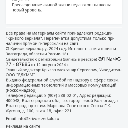
Преследование личной жизни педагогов вышло на
новый уровень.
Все права на материалы сайта принадлежат редакции
"Кривого зеркала". Перепечатка допустима только при
наличии прямой гиперссылки на сайт.
© Кривое зеркало.ру, 2024 год, И
нтернет-газета о жизни
Волгограда, области и России. 18+
ЭЛ № ФС
Свидетельство о регистрации (запись в реестре)
77 - 87885
от 12 августа 2024 г.
:
Главный редактор: Крылов Александр Сергеевич, Учредитель
ООО "ЕДКММ"
Выдано федеральной службой по надзору в сфере связи,
информационных технологий и массовых коммуникаций
(Роскомнадзор)
Телефон редакции:
8 (909) 388-02-01
, Адрес редакции:
400048, Волгоградская обл, г.о. город-герой Волгоград, г
Волгоград, пр-кт им. Маршала Советского Союза Г.К.
Жукова, д. 100, этаж 18, офис 221
Email:
info@krivoe-zerkalo.ru
Реклама на сайте