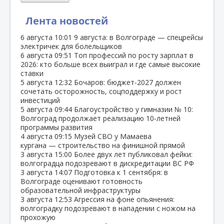
Лента новостей
6 августа
10:01
9 августа: в Волгограде — спецрейсы
электричек для болельщиков
6 августа
09:51
Топ профессий по росту зарплат в
2026: кто больше всех выиграл и где самые высокие
ставки
5 августа
12:32
Бочаров: бюджет‑2027 должен
сочетать осторожность, соцподдержку и рост
инвестиций
5 августа
09:44
Благоустройство у гимназии № 10:
Волгоград продолжает реализацию 10‑летней
программы развития
4 августа
09:15
Музей СВО у Мамаева
кургана — строительство на финишной прямой
3 августа
15:00
Более двух лет публиковал фейки:
волгоградца подозревают в дискредитации ВС РФ
3 августа
14:07
Подготовка к 1 сентября: в
Волгограде оценивают готовность
образовательной инфраструктуры
3 августа
12:53
Агрессия на фоне опьянения:
волгоградку подозревают в нападении с ножом на
прохожую