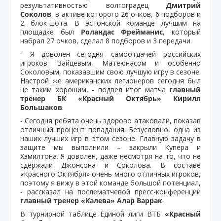
результативностью волгоградец
Дмитрий
Соколов
, в активе которого 26 очков, 6 подборов и
2 блок-шота. В эстонской команде лучшим на
площадке был
Роландас Фрейманис
, который
набрал 27 очков, сделал 8 подборов и 3 передачи.
- Я доволен сегодня самоотдачей российских
игроков: Зайцевым, Матеюнасом и особенно
Соколовым, показавшим свою лучшую игру в сезоне.
Настрой же американских легионеров сегодня был
не таким хорошим, - подвел итог матча
главный
тренер БК «Красный Октябрь» Кирилл
Большаков
.
- Сегодня ребята очень здорово атаковали, показав
отличный процент попадания. Безусловно, одна из
наших лучших игр в этом сезоне. Главную задачу в
защите мы выполнили – закрыли Купера и
Хэмилтона. Я доволен, даже несмотря на то, что не
сдержали Джонсона и Соколова. В составе
«Красного Октября» очень много отличных игроков,
поэтому я вижу в этой команде большой потенциал,
- рассказал на послематчевой пресс-конференции
главный тренер «Калева» Алар Варрак
.
В турнирной таблице Единой лиги ВТБ
«Красный