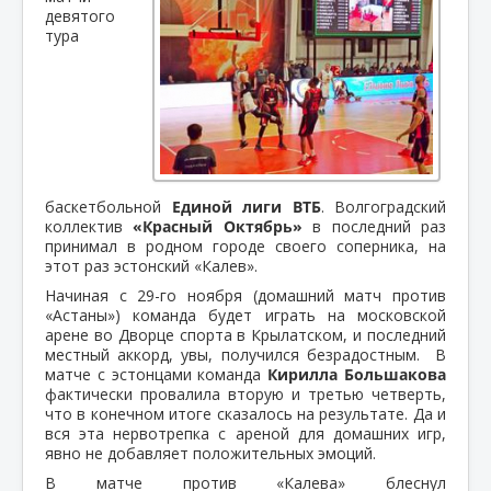
девятого
тура
баскетбольной
Единой лиги ВТБ
. Волгоградский
коллектив
«Красный Октябрь»
в последний раз
принимал в родном городе своего соперника, на
этот раз эстонский «Калев».
Начиная с 29-го ноября (домашний матч против
«Астаны») команда будет играть на московской
арене во Дворце спорта в Крылатском, и последний
местный аккорд, увы, получился безрадостным. В
матче с эстонцами команда
Кирилла Большакова
фактически провалила вторую и третью четверть,
что в конечном итоге сказалось на результате. Да и
вся эта нервотрепка с ареной для домашних игр,
явно не добавляет положительных эмоций.
В матче против «Калева» блеснул