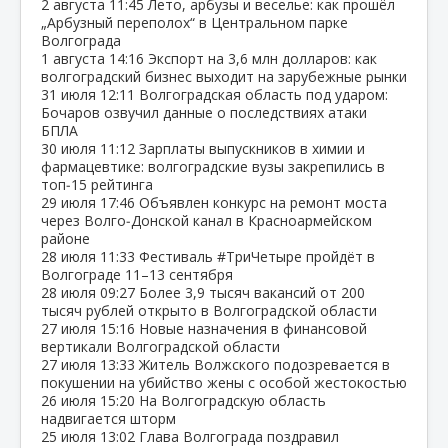
2 августа
11:45
Лето, арбузы и веселье: как прошёл
„Арбузный переполох“ в Центральном парке
Волгограда
1 августа
14:16
Экспорт на 3,6 млн долларов: как
волгоградский бизнес выходит на зарубежные рынки
31 июля
12:11
Волгоградская область под ударом:
Бочаров озвучил данные о последствиях атаки
БПЛА
30 июля
11:12
Зарплаты выпускников в химии и
фармацевтике: волгоградские вузы закрепились в
топ‑15 рейтинга
29 июля
17:46
Объявлен конкурс на ремонт моста
через Волго‑Донской канал в Красноармейском
районе
28 июля
11:33
Фестиваль #ТриЧетыре пройдёт в
Волгограде 11–13 сентября
28 июля
09:27
Более 3,9 тысяч вакансий от 200
тысяч рублей открыто в Волгоградской области
27 июля
15:16
Новые назначения в финансовой
вертикали Волгоградской области
27 июля
13:33
Житель Волжского подозревается в
покушении на убийство жены с особой жестокостью
26 июля
15:20
На Волгоградскую область
надвигается шторм
25 июля
13:02
Глава Волгограда поздравил