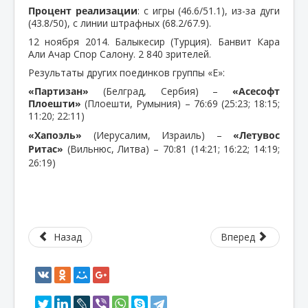
Процент реализации
: с игры (46.6/51.1), из-за дуги
(43.8/50), с линии штрафных (68.2/67.9).
12 ноября 2014. Балыкесир (Турция). Банвит Кара
Али Ачар Спор Салону. 2 840 зрителей.
Результаты других поединков группы «Е»:
«Партизан»
(Белград, Сербия) –
«Асесофт
Плоешти»
(Плоешти, Румыния) – 76:69 (25:23; 18:15;
11:20; 22:11)
«Хапоэль»
(Иерусалим, Израиль) –
«Летувос
Ритас»
(Вильнюс, Литва) – 70:81 (14:21; 16:22; 14:19;
26:19)
Назад
Вперед