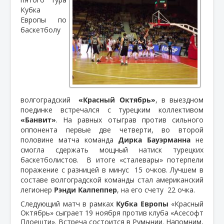
Кубка
Европы по
баскетболу
волгоградский
«Красный Октябрь»
, в выездном
поединке встречался с турецким коллективом
«Банвит»
. На равных отыграв против сильного
оппонента первые две четверти, во второй
половине матча команда
Дирка Бауэрманна
не
смогла сдержать мощный натиск турецких
баскетболистов.
В итоге «сталевары» потерпели
поражение с разницей в минус
15 очков. Лучшем в
составе волгоградской команды стал американский
легионер
Рэнди Калпеппер
, на его счету
22 очка.
Следующий матч в рамках
Кубка Европы
«Красный
Октябрь» сыграет 19 ноября против клуба «Асесофт
Плоешти». Встреча состоится в Румынии. Напомним,