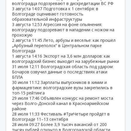
волгоградца подозревают в дискредитации ВС РФ
3 августа
14:07
Подготовка к 1 сентября: в
Волгограде оценивают готовность
образовательной инфраструктуры
3 августа
12:53
Агрессия на фоне опьянения:
волгоградку подозревают в нападении с ножом на
прохожую
2 августа
11:45
Лето, арбузы и веселье: как прошёл
„Арбузный переполох“ в Центральном парке
Волгограда
1 августа
14:16
Экспорт на 3,6 млн долларов: как
волгоградский бизнес выходит на зарубежные рынки
31 июля
12:11
Волгоградская область под ударом:
Бочаров озвучил данные о последствиях атаки
БПЛА
30 июля
11:12
Зарплаты выпускников в химии и
фармацевтике: волгоградские вузы закрепились в
топ‑15 рейтинга
29 июля
17:46
Объявлен конкурс на ремонт моста
через Волго‑Донской канал в Красноармейском
районе
28 июля
11:33
Фестиваль #ТриЧетыре пройдёт в
Волгограде 11–13 сентября
28 июля
09:27
Более 3,9 тысяч вакансий от 200
тысяч рублей открыто в Волгоградской области