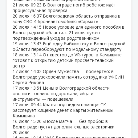
21 июля
09:23
В Волгограде погиб ребёнок: идёт
процессуальная проверка
20 июля
16:37
Волгоградская область отправила в
зону СВО 4 бронеавтомобиля «Сармат»
20 июля
14:15
Новое условие для единого пособия в
Волгоградской области: с 21 июля нужен
подтверждённый уход за родственником
19 июля
13:43
Ещё одну библиотеку в Волгоградской
области переоборудуют по модельному стандарту
18 июля
13:14
От квестов до VR‑туров: в Камышине
готовят к открытию детский просветительский
центр
17 июля
14:02
Орден Мужества — посмертно: в
Волгограде увековечили память сотрудника УФСИН
Сергея Рыкова
17 июля
13:51
Цены в Волгоградской области:
овощи и топливо подорожали, яйца и
инструменты — подешевели
17 июля
09:44
Кража под видом помощи: СК
расследует хищение денег с карты жительницы
Камышина
16 июля
15:20
«После матча — без пробок: в
Волгограде пустят дополнительные электрички
20 июля
16 июля
10:16
УФАС Волгограда остановило рекламу