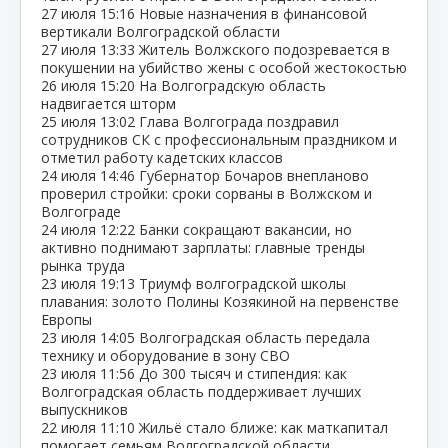
27 июля
15:16
Новые назначения в финансовой
вертикали Волгоградской области
27 июля
13:33
Житель Волжского подозревается в
покушении на убийство жены с особой жестокостью
26 июля
15:20
На Волгоградскую область
надвигается шторм
25 июля
13:02
Глава Волгограда поздравил
сотрудников СК с профессиональным праздником и
отметил работу кадетских классов
24 июля
14:46
Губернатор Бочаров внепланово
проверил стройки: сроки сорваны в Волжском и
Волгограде
24 июля
12:22
Банки сокращают вакансии, но
активно поднимают зарплаты: главные тренды
рынка труда
23 июля
19:13
Триумф волгоградской школы
плавания: золото Полины Козякиной на первенстве
Европы
23 июля
14:05
Волгоградская область передала
технику и оборудование в зону СВО
23 июля
11:56
До 300 тысяч и стипендия: как
Волгоградская область поддерживает лучших
выпускников
22 июля
11:10
Жильё стало ближе: как маткапитал
помогает семьям Волгоградской области