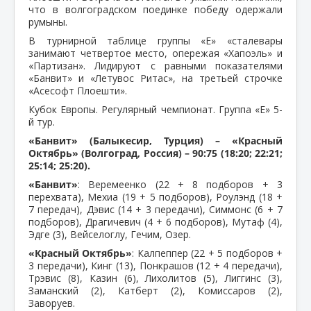
что в волгоградском поединке победу одержали
румыны.
В турнирной таблице группы «Е» «сталевары
занимают четвертое место, опережая «Хапоэль» и
«Партизан». Лидируют с равными показателями
«Банвит» и «Летувос Ритас», на третьей строчке
«Асесофт Плоешти».
Кубок Европы. Регулярный чемпионат. Группа «Е» 5-
й тур.
«Банвит» (Балыкесир, Турция) – «Красный
Октябрь» (Волгоград, Россия) – 90:75 (18:20; 22:21;
25:14; 25:20).
«Банвит»
:
Веремеенко (22 + 8 подборов + 3
перехвата), Мехиа (19 + 5 подборов), Роулэнд (18 +
7 передач), Дэвис (14 + 3 передачи), Симмонс (6 + 7
подборов), Драгичевич (4 + 6 подборов), Мутаф (4),
Эдге (3), Вейселоглу, Гечим, Озер.
«Красный Октябрь»
:
Калпеппер (22 + 5 подборов +
3 передачи), Кинг (13), Понкрашов (12 + 4 передачи),
Трэвис (8), Казин (6), Лихолитов (5), Лиггинс (3),
Заманский (2), Катберт (2), Комиссаров (2),
Заворуев.