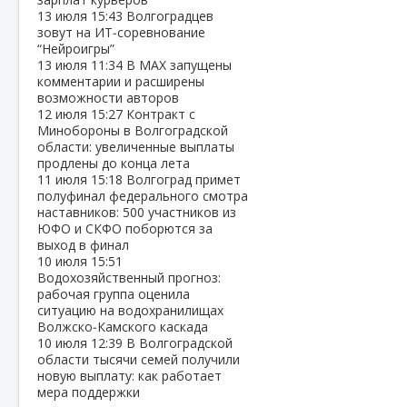
13 июля
15:43
Волгоградцев
зовут на ИТ‑соревнование
“Нейроигры”
13 июля
11:34
В МАХ запущены
комментарии и расширены
возможности авторов
12 июля
15:27
Контракт с
Минобороны в Волгоградской
области: увеличенные выплаты
продлены до конца лета
11 июля
15:18
Волгоград примет
полуфинал федерального смотра
наставников: 500 участников из
ЮФО и СКФО поборются за
выход в финал
10 июля
15:51
Водохозяйственный прогноз:
рабочая группа оценила
ситуацию на водохранилищах
Волжско‑Камского каскада
10 июля
12:39
В Волгоградской
области тысячи семей получили
новую выплату: как работает
мера поддержки