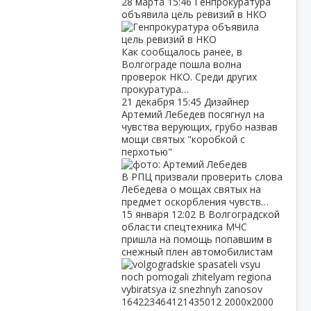
28 марта
15:46
Генпрокуратура
объявила цель ревизий в НКО
Как сообщалось ранее, в
Волгограде пошла волна
проверок НКО. Среди других
прокуратура…
21 декабря
15:45
Дизайнер
Артемий Лебедев посягнул на
чувства верующих, грубо назвав
мощи святых "коробкой с
перхотью"
В РПЦ призвали проверить слова
Лебедева о мощах святых на
предмет оскорбления чувств…
15 января
12:02
В Волгоградской
области спецтехника МЧС
пришла на помощь попавшим в
снежный плен автомобилистам