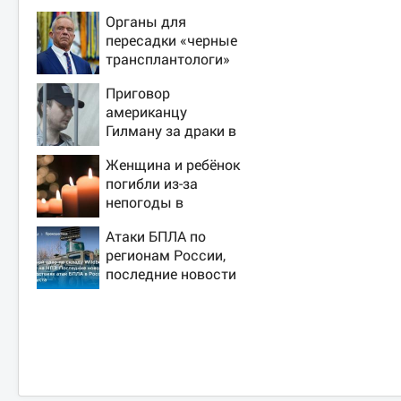
Органы для
пересадки «черные
трансплантологи»
извлекали у еще
Приговор
живых пациентов
американцу
Гилману за драки в
воронежском СИЗО
Женщина и ребёнок
потребовали
погибли из-за
ужесточить -
непогоды в
Новости на Вести.ru
Смоленске
Атаки БПЛА по
регионам России,
последние новости
на 7 августа 2026:
последствия, атаки
на склады
Wildberries,
состояние
пострадавших