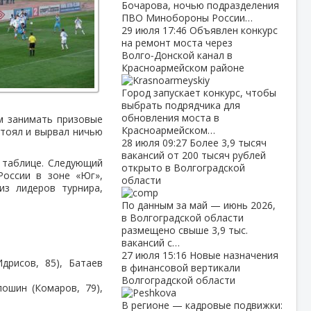
Бочарова, ночью подразделения
ПВО Минобороны России…
29 июля
17:46
Объявлен конкурс
на ремонт моста через
Волго‑Донской канал в
Красноармейском районе
Город запускает конкурс, чтобы
выбрать подрядчика для
обновления моста в
м занимать призовые
Красноармейском…
стоял и вырвал ничью
28 июля
09:27
Более 3,9 тысяч
вакансий от 200 тысяч рублей
 таблице. Следующий
открыто в Волгоградской
России в зоне «Юг»,
области
з лидеров турнира,
По данным за май — июнь 2026,
в Волгоградской области
размещено свыше 3,9 тыс.
вакансий с…
27 июля
15:16
Новые назначения
дрисов, 85), Батаев
в финансовой вертикали
Волгоградской области
лошин (Комаров, 79),
В регионе — кадровые подвижки: