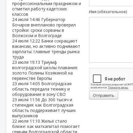
профессиональным праздником и
отметил работу кадетских
Имя (обязательное)
классов
24 июля
14:46
Губернатор
Бочаров внепланово проверил
стройки: сроки сорваны в
Волжском и Волгограде
24 июля
12:22
Банки сокращают
вакансии, но активно поднимают
зарплаты: главные тренды рынка
труда
23 июля
19:13
Триумф
волгоградской школы плавания:
золото Полины Козякиной на
первенстве Европы
23 июля
14:05
Волгоградская
область передала технику и
оборудование в зону СВО
Отправить
23 июля
11:56
До 300 тысяч и
стипендия: как Волгоградская
область поддерживает лучших
выпускников
22 июля
11:10
Жильё стало
ближе: как маткапитал помогает
семьям Волгоградской области