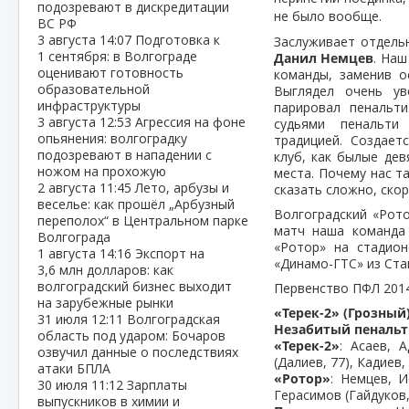
подозревают в дискредитации
не было вообще.
ВС РФ
3 августа
14:07
Подготовка к
Заслуживает отдель
1 сентября: в Волгограде
Данил Немцев
. Наш
оценивают готовность
команды, заменив 
образовательной
Выглядел очень ув
инфраструктуры
парировал пенальти
3 августа
12:53
Агрессия на фоне
судьями пенальти
опьянения: волгоградку
традицией. Создает
подозревают в нападении с
клуб, как былые де
ножом на прохожую
места. Почему нас т
2 августа
11:45
Лето, арбузы и
сказать сложно, скор
веселье: как прошёл „Арбузный
Волгоградский «Рот
переполох“ в Центральном парке
матч наша команда 
Волгограда
«Ротор» на стадио
1 августа
14:16
Экспорт на
«Динамо-ГТС» из Ста
3,6 млн долларов: как
волгоградский бизнес выходит
Первенство ПФЛ 2014-
на зарубежные рынки
«Терек-2» (Грозный)
31 июля
12:11
Волгоградская
Незабитый пеналь
область под ударом: Бочаров
«Терек-2»
: Асаев, 
озвучил данные о последствиях
(Далиев, 77), Кадиев
атаки БПЛА
«Ротор»
: Немцев, И
30 июля
11:12
Зарплаты
Герасимов (Гайдуков,
выпускников в химии и