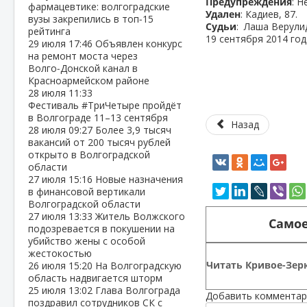
Предупреждения
: Н
фармацевтике: волгоградские
Удален
: Кадиев, 87.
вузы закрепились в топ‑15
Судьи
: Лаша Верули
рейтинга
19 сентября 2014 год
29 июля
17:46
Объявлен конкурс
на ремонт моста через
Волго‑Донской канал в
Красноармейском районе
28 июля
11:33
Фестиваль #ТриЧетыре пройдёт
в Волгограде 11–13 сентября
Назад
28 июля
09:27
Более 3,9 тысяч
вакансий от 200 тысяч рублей
открыто в Волгоградской
области
27 июля
15:16
Новые назначения
в финансовой вертикали
Волгоградской области
27 июля
13:33
Житель Волжского
Самое
подозревается в покушении на
убийство жены с особой
жестокостью
Читать Кривое-Зерк
26 июля
15:20
На Волгоградскую
область надвигается шторм
25 июля
13:02
Глава Волгограда
Добавить комментар
поздравил сотрудников СК с