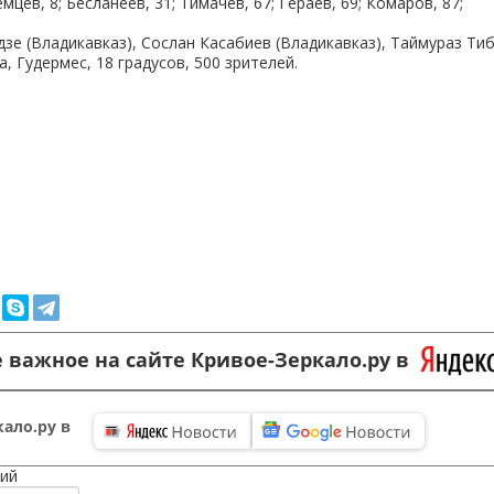
емцев, 8; Бесланеев, 31; Тимачев, 67; Гераев, 69; Комаров, 87;
дзе (Владикавказ), Сослан Касабиев (Владикавказ), Таймураз Ти
а, Гудермес, 18 градусов, 500 зрителей.
 важное на сайте Кривое-Зеркало.ру в
ало.ру в
ий