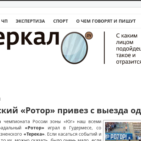
 ЧП
ЭКСПЕРТИЗА
СПОРТ
О ЧЕМ ГОВОРЯТ И ПИШУТ
8
ский «Ротор» привез с выезда од
а чемпионата России зоны «Юг» наш всеми
радальный
«Ротор»
играл в Гудермесе, со
озненского
«Терека»
. Если касаться событий и
 то их, можно сказать, было очень мало, если