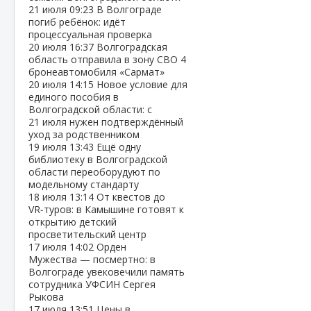
21 июля
09:23
В Волгограде
погиб ребёнок: идёт
процессуальная проверка
20 июля
16:37
Волгоградская
область отправила в зону СВО 4
бронеавтомобиля «Сармат»
20 июля
14:15
Новое условие для
единого пособия в
Волгоградской области: с
21 июля нужен подтверждённый
уход за родственником
19 июля
13:43
Ещё одну
библиотеку в Волгоградской
области переоборудуют по
модельному стандарту
18 июля
13:14
От квестов до
VR‑туров: в Камышине готовят к
открытию детский
просветительский центр
17 июля
14:02
Орден
Мужества — посмертно: в
Волгограде увековечили память
сотрудника УФСИН Сергея
Рыкова
17 июля
13:51
Цены в