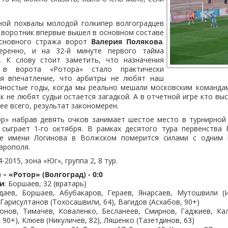
ной похвалы молодой голкипер волгоградцев
 воротник впервые вышел в основном составе
основного стража ворот
Валерия Полякова
.
еренно, и на 32-й минуте первого тайма
. К слову стоит заметить, что назначения
 в ворота «Ротора» стало практически
ся впечатление, что арбитры не любят наш
вяностые годы, когда мы реально мешали московским команда
ак не любят судьи остается загадкой. А в отчетной игре кто вы
ее всего, результат закономерен.
ор» набрав девять очков занимает шестое место в турнирной
сыграет 1-го октября. В рамках десятого тура первенства 
не имени Логинова в Волжском померится силами с одним и
врополя.
2015, зона «Юг», группа 2, 8 тур.
 – «Ротор» (Волгоград) - 0:0
ти
: Боршаев, 32 (вратарь)
Адаев, Боршаев, Абубакаров, Гераев, Янарсаев, Мутошвили (И
, Гарисултанов (Тохосашвили, 64), Вагидов (Асхабов, 90+)
онов, Тимачев, Коваленко, Бесланеев, Смирнов, Гаджиев, Ка
 90+), Клюев (Никуличев, 82), Ляшенко (Тазетдинов, 63)