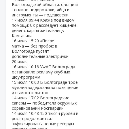
Волгоградской области: овощи и
топливо подорожали, яйца и
инструменты — подешевели
17 июля
09:44
Кража под видом
помощи: СК расследует хищение
денег с карты жительницы
Камышина
16 июля
15:20
«После
матча — без пробок: в
Волгограде пустят
дополнительные электрички
20 июля
16 июля
10:16
УФАС Волгограда
остановило рекламу клубных
шоу‑программ
15 июля
10:03
В Волгограде трое
мужчин задержаны за похищение
и вымогательство
14 июля
17:02
Волгоградские
сапёры — победители окружных
соревнований Росгвардии
14 июля
10:48
150 тысяч рублей и
рост продолжается:
зафиксированы новые рекорды
зарплат курьеров