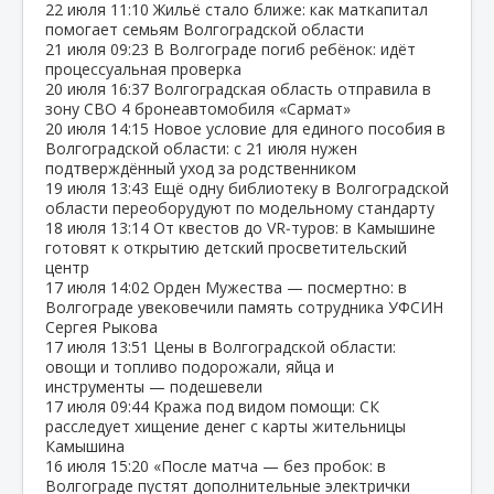
22 июля
11:10
Жильё стало ближе: как маткапитал
помогает семьям Волгоградской области
21 июля
09:23
В Волгограде погиб ребёнок: идёт
процессуальная проверка
20 июля
16:37
Волгоградская область отправила в
зону СВО 4 бронеавтомобиля «Сармат»
20 июля
14:15
Новое условие для единого пособия в
Волгоградской области: с 21 июля нужен
подтверждённый уход за родственником
19 июля
13:43
Ещё одну библиотеку в Волгоградской
области переоборудуют по модельному стандарту
18 июля
13:14
От квестов до VR‑туров: в Камышине
готовят к открытию детский просветительский
центр
17 июля
14:02
Орден Мужества — посмертно: в
Волгограде увековечили память сотрудника УФСИН
Сергея Рыкова
17 июля
13:51
Цены в Волгоградской области:
овощи и топливо подорожали, яйца и
инструменты — подешевели
17 июля
09:44
Кража под видом помощи: СК
расследует хищение денег с карты жительницы
Камышина
16 июля
15:20
«После матча — без пробок: в
Волгограде пустят дополнительные электрички