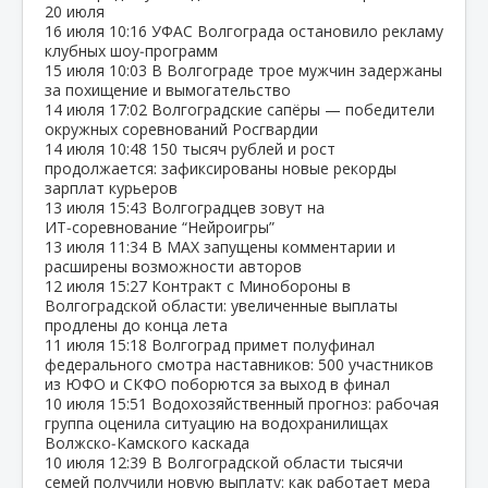
20 июля
16 июля
10:16
УФАС Волгограда остановило рекламу
клубных шоу‑программ
15 июля
10:03
В Волгограде трое мужчин задержаны
за похищение и вымогательство
14 июля
17:02
Волгоградские сапёры — победители
окружных соревнований Росгвардии
14 июля
10:48
150 тысяч рублей и рост
продолжается: зафиксированы новые рекорды
зарплат курьеров
13 июля
15:43
Волгоградцев зовут на
ИТ‑соревнование “Нейроигры”
13 июля
11:34
В МАХ запущены комментарии и
расширены возможности авторов
12 июля
15:27
Контракт с Минобороны в
Волгоградской области: увеличенные выплаты
продлены до конца лета
11 июля
15:18
Волгоград примет полуфинал
федерального смотра наставников: 500 участников
из ЮФО и СКФО поборются за выход в финал
10 июля
15:51
Водохозяйственный прогноз: рабочая
группа оценила ситуацию на водохранилищах
Волжско‑Камского каскада
10 июля
12:39
В Волгоградской области тысячи
семей получили новую выплату: как работает мера