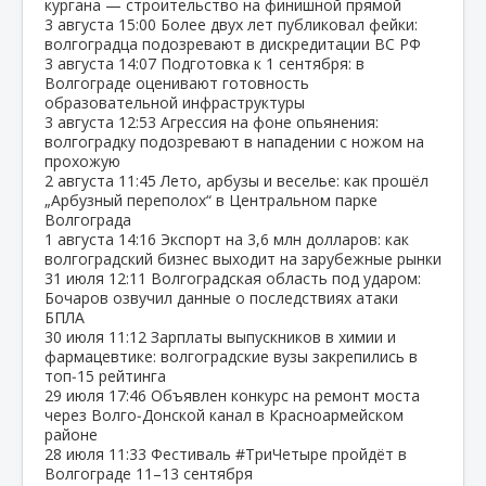
кургана — строительство на финишной прямой
3 августа
15:00
Более двух лет публиковал фейки:
волгоградца подозревают в дискредитации ВС РФ
3 августа
14:07
Подготовка к 1 сентября: в
Волгограде оценивают готовность
образовательной инфраструктуры
3 августа
12:53
Агрессия на фоне опьянения:
волгоградку подозревают в нападении с ножом на
прохожую
2 августа
11:45
Лето, арбузы и веселье: как прошёл
„Арбузный переполох“ в Центральном парке
Волгограда
1 августа
14:16
Экспорт на 3,6 млн долларов: как
волгоградский бизнес выходит на зарубежные рынки
31 июля
12:11
Волгоградская область под ударом:
Бочаров озвучил данные о последствиях атаки
БПЛА
30 июля
11:12
Зарплаты выпускников в химии и
фармацевтике: волгоградские вузы закрепились в
топ‑15 рейтинга
29 июля
17:46
Объявлен конкурс на ремонт моста
через Волго‑Донской канал в Красноармейском
районе
28 июля
11:33
Фестиваль #ТриЧетыре пройдёт в
Волгограде 11–13 сентября