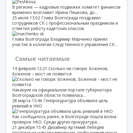
В регионе — кадровые подвижки: комитет финансов
временно возглавит Ирина Пешкова, до…
25 июля
13:02
Глава Волгограда поздравил
сотрудников СК с профессиональным праздником и
отметил работу кадетских классов
Глава Волгограда Владимир Марченко принял
участие в коллегии Следственного управления СК…
Самые читаемые
14 февраля
12:21
Сколько ни говори: Боженов,
Боженов – мост не появится
Накануне на официальном портале губернатора
Волгоградской области появилась…
28 марта
15:46
Генпрокуратура объявила цель
ревизий в НКО
Как сообщалось ранее, в Волгограде пошла волна
проверок НКО. Среди других прокуратура…
21 декабря
15:45
Дизайнер Артемий Лебедев
посягнул на чувства верующих, грубо назвав мощи