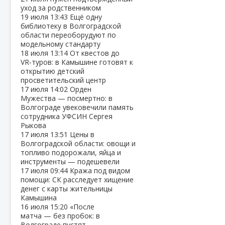
уход за родственником
19 июля
13:43
Ещё одну
библиотеку в Волгоградской
области переоборудуют по
модельному стандарту
18 июля
13:14
От квестов до
VR‑туров: в Камышине готовят к
открытию детский
просветительский центр
17 июля
14:02
Орден
Мужества — посмертно: в
Волгограде увековечили память
сотрудника УФСИН Сергея
Рыкова
17 июля
13:51
Цены в
Волгоградской области: овощи и
топливо подорожали, яйца и
инструменты — подешевели
17 июля
09:44
Кража под видом
помощи: СК расследует хищение
денег с карты жительницы
Камышина
16 июля
15:20
«После
матча — без пробок: в
Волгограде пустят