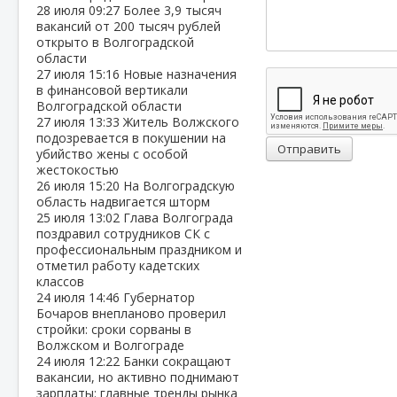
28 июля
09:27
Более 3,9 тысяч
вакансий от 200 тысяч рублей
открыто в Волгоградской
области
27 июля
15:16
Новые назначения
в финансовой вертикали
Волгоградской области
27 июля
13:33
Житель Волжского
подозревается в покушении на
Отправить
убийство жены с особой
жестокостью
26 июля
15:20
На Волгоградскую
область надвигается шторм
25 июля
13:02
Глава Волгограда
поздравил сотрудников СК с
профессиональным праздником и
отметил работу кадетских
классов
24 июля
14:46
Губернатор
Бочаров внепланово проверил
стройки: сроки сорваны в
Волжском и Волгограде
24 июля
12:22
Банки сокращают
вакансии, но активно поднимают
зарплаты: главные тренды рынка