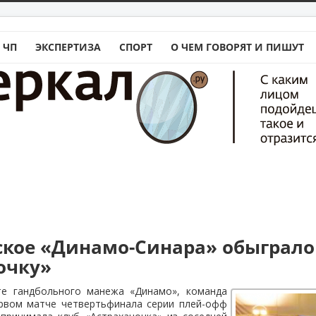
 ЧП
ЭКСПЕРТИЗА
СПОРТ
О ЧЕМ ГОВОРЯТ И ПИШУТ
ское «Динамо-Синара» обыграло
очку»
те гандбольного манежа «Динамо», команда
рвом матче четвертьфинала серии плей-офф