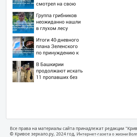
смотрел на свою
мертвую 16-летнюю
Группа грибников
дочь и не мог
неожиданно нашли
сдержать слезы
в глухом лесу
одинокую
Итоги 40-дневного
испуганную
плана Зеленского
маленькую девочку
по принуждению к
с игрушкой
миру: как ответила
В Башкирии
Россия, полный
продолжают искать
разбор провала
11 пропавших без
операции Украины
вести
от военкора Коца
Все права на материалы сайта принадлежат редакции "Крив
© Кривое зеркало.ру, 2024 год, И
нтернет-газета о жизни Волг