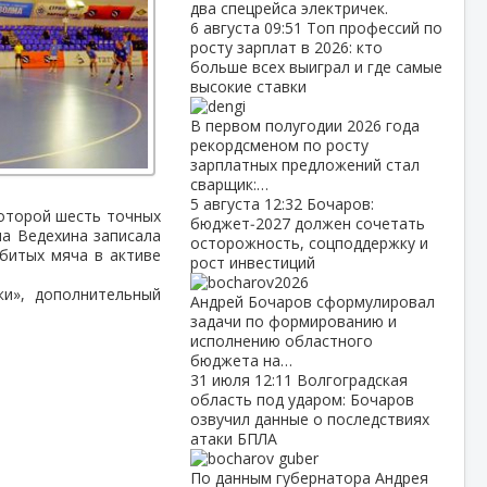
два спецрейса электричек.
6 августа
09:51
Топ профессий по
росту зарплат в 2026: кто
больше всех выиграл и где самые
высокие ставки
В первом полугодии 2026 года
рекордсменом по росту
зарплатных предложений стал
сварщик:…
5 августа
12:32
Бочаров:
которой шесть точных
бюджет‑2027 должен сочетать
на Ведехина записала
осторожность, соцподдержку и
абитых мяча в активе
рост инвестиций
ки», дополнительный
Андрей Бочаров сформулировал
задачи по формированию и
исполнению областного
бюджета на…
31 июля
12:11
Волгоградская
область под ударом: Бочаров
озвучил данные о последствиях
атаки БПЛА
По данным губернатора Андрея