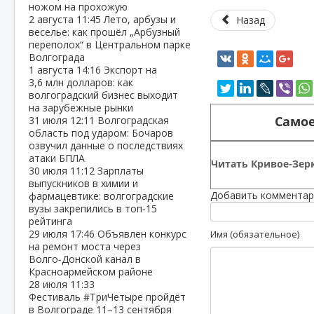
ножом на прохожую
2 августа
11:45
Лето, арбузы и
Назад
веселье: как прошёл „Арбузный
переполох“ в Центральном парке
Волгограда
1 августа
14:16
Экспорт на
3,6 млн долларов: как
волгоградский бизнес выходит
на зарубежные рынки
Самое
31 июля
12:11
Волгоградская
область под ударом: Бочаров
озвучил данные о последствиях
атаки БПЛА
Читать Кривое-Зерк
30 июля
11:12
Зарплаты
выпускников в химии и
Добавить комментар
фармацевтике: волгоградские
вузы закрепились в топ‑15
рейтинга
29 июля
17:46
Объявлен конкурс
Имя (обязательное)
на ремонт моста через
Волго‑Донской канал в
Красноармейском районе
28 июля
11:33
Фестиваль #ТриЧетыре пройдёт
в Волгограде 11–13 сентября