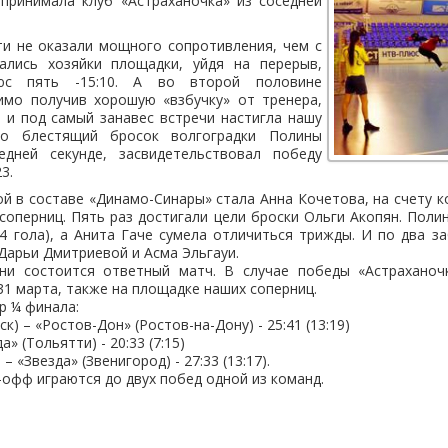
 принимала клуб «Астраханочка» из соседней
ти не оказали мощного сопротивления, чем с
ались хозяйки площадки, уйдя на перерыв,
с пять -15:10. А во второй половине
димо получив хорошую «взбучку» от тренера,
 и под самый занавес встречи настигла нашу
о блестящий бросок волгоградки Полины
едней секунде, засвидетельствовал победу
3.
й в составе «Динамо-Синары» стала Анна Кочетова, на счету 
соперниц. Пять раз достигали цели броски Ольги Акопян. Поли
(4 гола), а Анита Гаче сумела отличиться трижды. И по два з
Дарьи Дмитриевой и Асма Эльгауи.
ни состоится ответный матч. В случае победы «Астраханоч
31 марта, также на площадке наших соперниц.
р ¼ финала:
к) – «Ростов-Дон» (Ростов-на-Дону) - 25:41 (13:19)
а» (Тольятти) - 20:33 (7:15)
– «Звезда» (Звенигород) - 27:33 (13:17).
-офф играются до двух побед одной из команд.