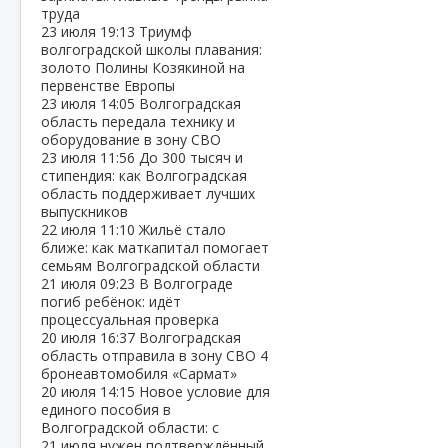
труда
23 июля
19:13
Триумф
волгоградской школы плавания:
золото Полины Козякиной на
первенстве Европы
23 июля
14:05
Волгоградская
область передала технику и
оборудование в зону СВО
23 июля
11:56
До 300 тысяч и
стипендия: как Волгоградская
область поддерживает лучших
выпускников
22 июля
11:10
Жильё стало
ближе: как маткапитал помогает
семьям Волгоградской области
21 июля
09:23
В Волгограде
погиб ребёнок: идёт
процессуальная проверка
20 июля
16:37
Волгоградская
область отправила в зону СВО 4
бронеавтомобиля «Сармат»
20 июля
14:15
Новое условие для
единого пособия в
Волгоградской области: с
21 июля нужен подтверждённый