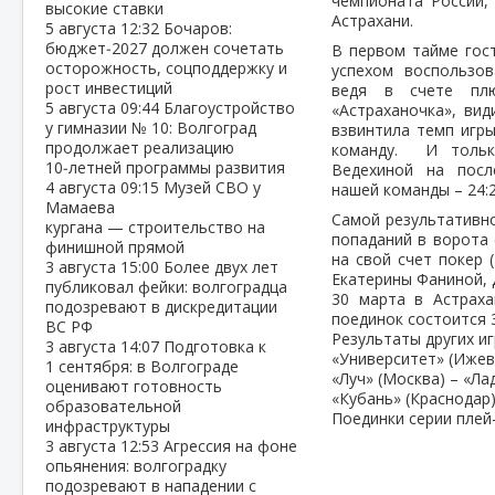
чемпионата России,
высокие ставки
Астрахани.
5 августа
12:32
Бочаров:
бюджет‑2027 должен сочетать
В первом тайме гос
осторожность, соцподдержку и
успехом воспользов
рост инвестиций
ведя в счете плю
5 августа
09:44
Благоустройство
«Астраханочка», ви
у гимназии № 10: Волгоград
взвинтила темп игры
продолжает реализацию
команду. И тольк
10‑летней программы развития
Ведехиной на посл
4 августа
09:15
Музей СВО у
нашей команды – 24:2
Мамаева
Самой результативно
кургана — строительство на
попаданий в ворота 
финишной прямой
на свой счет покер 
3 августа
15:00
Более двух лет
Екатерины Фаниной, 
публиковал фейки: волгоградца
30 марта в Астраха
подозревают в дискредитации
поединок состоится 
ВС РФ
Результаты других иг
3 августа
14:07
Подготовка к
«Университет» (Ижевс
1 сентября: в Волгограде
«Луч» (Москва) – «Лад
оценивают готовность
«Кубань» (Краснодар) 
образовательной
Поединки серии плей
инфраструктуры
3 августа
12:53
Агрессия на фоне
опьянения: волгоградку
подозревают в нападении с