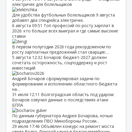
электричек для болельщиков
Для удобства футбольных болельщиков 9 августа
добавят два спецрейса электричек.
6 августа
09:51
Топ профессий по росту зарплат в
2026: кто больше всех выиграл и где самые высокие
ставки
В первом полугодии 2026 года рекордсменом по
росту зарплатных предложений стал сварщик:…
5 августа
12:32
Бочаров: бюджет‑2027 должен
сочетать осторожность, соцподдержку и рост
инвестиций
Андрей Бочаров сформулировал задачи по
формированию и исполнению областного бюджета
на…
31 июля
12:11
Волгоградская область под ударом:
Бочаров озвучил данные о последствиях атаки
БПЛА
По данным губернатора Андрея Бочарова, ночью
подразделения ПВО Минобороны России…
29 июля
17:46
Объявлен конкурс на ремонт моста
через Волго‑Донской канал в Красноармейском