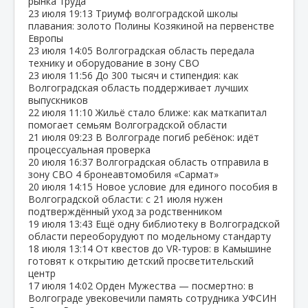
рынка труда
23 июля
19:13
Триумф волгоградской школы
плавания: золото Полины Козякиной на первенстве
Европы
23 июля
14:05
Волгоградская область передала
технику и оборудование в зону СВО
23 июля
11:56
До 300 тысяч и стипендия: как
Волгоградская область поддерживает лучших
выпускников
22 июля
11:10
Жильё стало ближе: как маткапитал
помогает семьям Волгоградской области
21 июля
09:23
В Волгограде погиб ребёнок: идёт
процессуальная проверка
20 июля
16:37
Волгоградская область отправила в
зону СВО 4 бронеавтомобиля «Сармат»
20 июля
14:15
Новое условие для единого пособия в
Волгоградской области: с 21 июля нужен
подтверждённый уход за родственником
19 июля
13:43
Ещё одну библиотеку в Волгоградской
области переоборудуют по модельному стандарту
18 июля
13:14
От квестов до VR‑туров: в Камышине
готовят к открытию детский просветительский
центр
17 июля
14:02
Орден Мужества — посмертно: в
Волгограде увековечили память сотрудника УФСИН