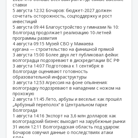
ставки
5 августа
12:32
Бочаров: бюджет‑2027 должен
сочетать осторожность, соцподдержку и рост
инвестиций
5 августа
09:44
Благоустройство у гимназии № 10:
Волгоград продолжает реализацию 10‑летней
программы развития
4 августа
09:15
Музей СВО у Мамаева
кургана — строительство на финишной прямой
3 августа
15:00
Более двух лет публиковал фейки:
волгоградца подозревают в дискредитации ВС РФ
3 августа
14:07
Подготовка к 1 сентября: в
Волгограде оценивают готовность
образовательной инфраструктуры
3 августа
12:53
Агрессия на фоне опьянения:
волгоградку подозревают в нападении с ножом на
прохожую
2 августа
11:45
Лето, арбузы и веселье: как прошёл
„Арбузный переполох“ в Центральном парке
Волгограда
1 августа
14:16
Экспорт на 3,6 млн долларов: как
волгоградский бизнес выходит на зарубежные рынки
31 июля
12:11
Волгоградская область под ударом:
Бочаров озвучил данные о последствиях атаки
БПЛА