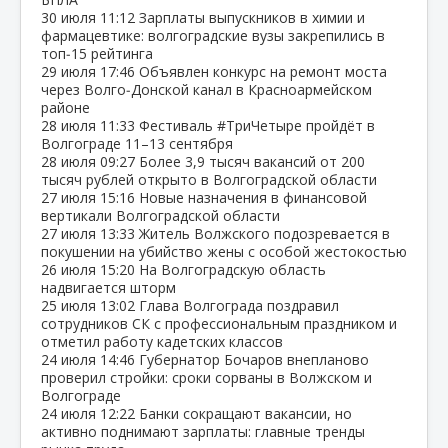
30 июля
11:12
Зарплаты выпускников в химии и
фармацевтике: волгоградские вузы закрепились в
топ‑15 рейтинга
29 июля
17:46
Объявлен конкурс на ремонт моста
через Волго‑Донской канал в Красноармейском
районе
28 июля
11:33
Фестиваль #ТриЧетыре пройдёт в
Волгограде 11–13 сентября
28 июля
09:27
Более 3,9 тысяч вакансий от 200
тысяч рублей открыто в Волгоградской области
27 июля
15:16
Новые назначения в финансовой
вертикали Волгоградской области
27 июля
13:33
Житель Волжского подозревается в
покушении на убийство жены с особой жестокостью
26 июля
15:20
На Волгоградскую область
надвигается шторм
25 июля
13:02
Глава Волгограда поздравил
сотрудников СК с профессиональным праздником и
отметил работу кадетских классов
24 июля
14:46
Губернатор Бочаров внепланово
проверил стройки: сроки сорваны в Волжском и
Волгограде
24 июля
12:22
Банки сокращают вакансии, но
активно поднимают зарплаты: главные тренды