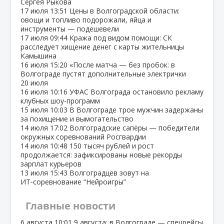
Сергея Рыкова
17 июля
13:51
Цены в Волгоградской области:
овощи и топливо подорожали, яйца и
инструменты — подешевели
17 июля
09:44
Кража под видом помощи: СК
расследует хищение денег с карты жительницы
Камышина
16 июля
15:20
«После матча — без пробок: в
Волгограде пустят дополнительные электрички
20 июля
16 июля
10:16
УФАС Волгограда остановило рекламу
клубных шоу‑программ
15 июля
10:03
В Волгограде трое мужчин задержаны
за похищение и вымогательство
14 июля
17:02
Волгоградские сапёры — победители
окружных соревнований Росгвардии
14 июля
10:48
150 тысяч рублей и рост
продолжается: зафиксированы новые рекорды
зарплат курьеров
13 июля
15:43
Волгоградцев зовут на
ИТ‑соревнование “Нейроигры”
Главные новости
6 августа
10:01
9 августа: в Волгограде — спецрейсы