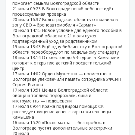
помогает семьям Волгоградской области
21 июля
09:23
В Волгограде погиб ребёнок: идёт
процессуальная проверка
20 июля
16:37
Волгоградская область отправила в
зону СВО 4 бронеавтомобиля «Сармат»
20 июля
14:15
Новое условие для единого пособия в
Волгоградской области: с 21 июля нужен
подтверждённый уход за родственником
19 июля
13:43
Ещё одну библиотеку в Волгоградской
области переоборудуют по модельному стандарту
18 июля
13:14
От квестов до VR‑туров: в Камышине
готовят к открытию детский просветительский
центр
17 июля
14:02
Орден Мужества — посмертно: в
Волгограде увековечили память сотрудника УФСИН
Сергея Рыкова
17 июля
13:51
Цены в Волгоградской области:
овощи и топливо подорожали, яйца и
инструменты — подешевели
17 июля
09:44
Кража под видом помощи: СК
расследует хищение денег с карты жительницы
Камышина
16 июля
15:20
«После матча — без пробок: в
Волгограде пустят дополнительные электрички
20 июля