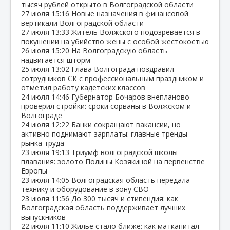
тысяч рублей открыто в Волгоградской области
27 июля
15:16
Новые назначения в финансовой
вертикали Волгоградской области
27 июля
13:33
Житель Волжского подозревается в
покушении на убийство жены с особой жестокостью
26 июля
15:20
На Волгоградскую область
надвигается шторм
25 июля
13:02
Глава Волгограда поздравил
сотрудников СК с профессиональным праздником и
отметил работу кадетских классов
24 июля
14:46
Губернатор Бочаров внепланово
проверил стройки: сроки сорваны в Волжском и
Волгограде
24 июля
12:22
Банки сокращают вакансии, но
активно поднимают зарплаты: главные тренды
рынка труда
23 июля
19:13
Триумф волгоградской школы
плавания: золото Полины Козякиной на первенстве
Европы
23 июля
14:05
Волгоградская область передала
технику и оборудование в зону СВО
23 июля
11:56
До 300 тысяч и стипендия: как
Волгоградская область поддерживает лучших
выпускников
22 июля
11:10
Жильё стало ближе: как маткапитал