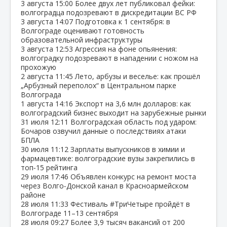
3 августа
15:00
Более двух лет публиковал фейки:
волгоградца подозревают в дискредитации ВС РФ
3 августа
14:07
Подготовка к 1 сентября: в
Волгограде оценивают готовность
образовательной инфраструктуры
3 августа
12:53
Агрессия на фоне опьянения:
волгоградку подозревают в нападении с ножом на
прохожую
2 августа
11:45
Лето, арбузы и веселье: как прошёл
„Арбузный переполох“ в Центральном парке
Волгограда
1 августа
14:16
Экспорт на 3,6 млн долларов: как
волгоградский бизнес выходит на зарубежные рынки
31 июля
12:11
Волгоградская область под ударом:
Бочаров озвучил данные о последствиях атаки
БПЛА
30 июля
11:12
Зарплаты выпускников в химии и
фармацевтике: волгоградские вузы закрепились в
топ‑15 рейтинга
29 июля
17:46
Объявлен конкурс на ремонт моста
через Волго‑Донской канал в Красноармейском
районе
28 июля
11:33
Фестиваль #ТриЧетыре пройдёт в
Волгограде 11–13 сентября
28 июля
09:27
Более 3,9 тысяч вакансий от 200