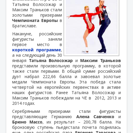
Татьяна Волосожар и
Максим Траньков стали
золотыми призерами
Чемпионата Европы
в
Братиславе.
Накануне, российские
фигуристы заняли
первое место в
короткой
программе
,
а на следующий день 30
января
Татьяна Волосожар
и
Максим Траньков
представили произвольную программу, в которой
также стали первыми. В общей сумме российский
дуэт набрал 222,66 балла и завоевал золотые
медали Чемпионата Европы. Эта победа стала
четвертой на европейских первенствах в активе
наших фигуристов. Ранее Татьяна Волосожар и
Максим Траньков побеждали на ЧЕ в 2012, 2013 и
2014 годах.
Серебряными призерами стали фигуристы
представляющие Германию
Алена Савченко
и
Брюно Массо
, их результат – 200,78 балла. На
бронзовую ступень пьедестала почета поднялась
еще одна российская пара
Евгения Тарасова
и