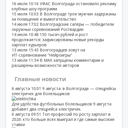
16 июля
10:16
УФАС Волгограда остановило рекламу
клубных шоу‑программ
15 июля
10:03
В Волгограде трое мужчин задержаны
за похищение и вымогательство
14 июля
17:02
Волгоградские сапёры — победители
окружных соревнований Росгвардии
14 июля
10:48
150 тысяч рублей и рост
продолжается: зафиксированы новые рекорды
зарплат курьеров
13 июля
15:43
Волгоградцев зовут на
ИТ‑соревнование “Нейроигры”
13 июля
11:34
В МАХ запущены комментарии и
расширены возможности авторов
Главные новости
6 августа
10:01
9 августа: в Волгограде — спецрейсы
электричек для болельщиков
Для удобства футбольных болельщиков 9 августа
добавят два спецрейса электричек.
6 августа
09:51
Топ профессий по росту зарплат в
2026: кто больше всех выиграл и где самые высокие
ставки