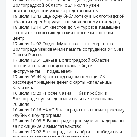
Волгоградской области: с 21 июля нужен
подтверждённый уход за родственником
19 июля
13:43
Ещё одну библиотеку в Волгоградской
области переоборудуют по модельному стандарту
18 июля
13:14
От квестов до VR‑туров: в Камышине
готовят к открытию детский просветительский
центр
17 июля
14:02
Орден Мужества — посмертно: в
Волгограде увековечили память сотрудника УФСИН
Сергея Рыкова
17 июля
13:51
Цены в Волгоградской области:
овощи и топливо подорожали, яйца и
инструменты — подешевели
17 июля
09:44
Кража под видом помощи: СК
расследует хищение денег с карты жительницы
Камышина
16 июля
15:20
«После матча — без пробок: в
Волгограде пустят дополнительные электрички
20 июля
16 июля
10:16
УФАС Волгограда остановило рекламу
клубных шоу‑программ
15 июля
10:03
В Волгограде трое мужчин задержаны
за похищение и вымогательство
14 июля
17:02
Волгоградские сапёры — победители