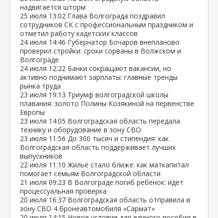
надвигается шторм
25 июля
13:02
Глава Волгограда поздравил
сотрудников СК с профессиональным праздником и
отметил работу кадетских классов
24 июля
14:46
Губернатор Бочаров внепланово
проверил стройки: сроки сорваны в Волжском и
Волгограде
24 июля
12:22
Банки сокращают вакансии, но
активно поднимают зарплаты: главные тренды
рынка труда
23 июля
19:13
Триумф волгоградской школы
плавания: золото Полины Козякиной на первенстве
Европы
23 июля
14:05
Волгоградская область передала
технику и оборудование в зону СВО
23 июля
11:56
До 300 тысяч и стипендия: как
Волгоградская область поддерживает лучших
выпускников
22 июля
11:10
Жильё стало ближе: как маткапитал
помогает семьям Волгоградской области
21 июля
09:23
В Волгограде погиб ребёнок: идёт
процессуальная проверка
20 июля
16:37
Волгоградская область отправила в
зону СВО 4 бронеавтомобиля «Сармат»
20 июля
14:15
Новое условие для единого пособия в