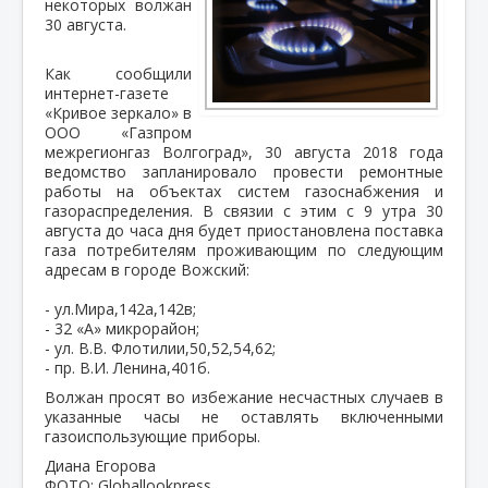
некоторых волжан
30 августа.
Как сообщили
интернет-газете
«Кривое зеркало» в
ООО «Газпром
межрегионгаз Волгоград», 30 августа 2018 года
ведомство запланировало провести ремонтные
работы на объектах систем газоснабжения и
газораспределения. В связии с этим с 9 утра 30
августа до часа дня будет приостановлена поставка
газа потребителям проживающим по следующим
адресам в городе Вожский:
- ул.Мира,142а,142в;
- 32 «А» микрорайон;
- ул. В.В. Флотилии,50,52,54,62;
- пр. В.И. Ленина,401б.
Волжан просят во избежание несчастных случаев в
указанные часы не оставлять включенными
газоиспользующие приборы.
Диана Егорова
ФОТО: Globallookpress