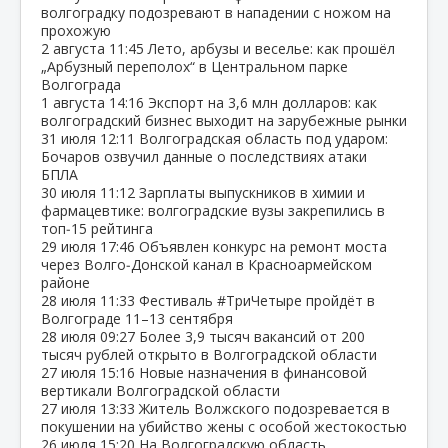
волгоградку подозревают в нападении с ножом на
прохожую
2 августа
11:45
Лето, арбузы и веселье: как прошёл
„Арбузный переполох“ в Центральном парке
Волгограда
1 августа
14:16
Экспорт на 3,6 млн долларов: как
волгоградский бизнес выходит на зарубежные рынки
31 июля
12:11
Волгоградская область под ударом:
Бочаров озвучил данные о последствиях атаки
БПЛА
30 июля
11:12
Зарплаты выпускников в химии и
фармацевтике: волгоградские вузы закрепились в
топ‑15 рейтинга
29 июля
17:46
Объявлен конкурс на ремонт моста
через Волго‑Донской канал в Красноармейском
районе
28 июля
11:33
Фестиваль #ТриЧетыре пройдёт в
Волгограде 11–13 сентября
28 июля
09:27
Более 3,9 тысяч вакансий от 200
тысяч рублей открыто в Волгоградской области
27 июля
15:16
Новые назначения в финансовой
вертикали Волгоградской области
27 июля
13:33
Житель Волжского подозревается в
покушении на убийство жены с особой жестокостью
26 июля
15:20
На Волгоградскую область