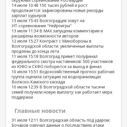
окружных соревнований Росгвардии
14 июля
10:48
150 тысяч рублей и рост
продолжается: зафиксированы новые рекорды
зарплат курьеров
13 июля
15:43
Волгоградцев зовут на
ИТ‑соревнование “Нейроигры”
13 июля
11:34
В МАХ запущены комментарии и
расширены возможности авторов
12 июля
15:27
Контракт с Минобороны в
Волгоградской области: увеличенные выплаты
продлены до конца лета
11 июля
15:18
Волгоград примет полуфинал
федерального смотра наставников: 500 участников
из ЮФО и СКФО поборются за выход в финал
10 июля
15:51
Водохозяйственный прогноз: рабочая
группа оценила ситуацию на водохранилищах
Волжско‑Камского каскада
10 июля
12:39
В Волгоградской области тысячи
семей получили новую выплату: как работает мера
поддержки
Главные новости
31 июля
12:11
Волгоградская область под ударом:
Бочаров озвучил данные о последствиях атаки