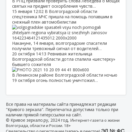
В РПЦ призвали проверить слова Лебедева о мощах
святых на предмет оскорбления чувств…
15 января
12:02
В Волгоградской области
спецтехника МЧС пришла на помощь попавшим в
снежный плен автомобилистам
Накануне, 14 января, волгоградские спасатели
получили тревожный сигнал от водителей…
20 октября
14:13
Ревнивая жительница
Волгоградской области дотла спалила «шестерку»
бывшего сожителя
В Ленинском районе Волгоградской области ночью
19 октября огонь полностью уничтожил…
Все права на материалы сайта принадлежат редакции
"Кривого зеркала". Перепечатка допустима только при
наличии прямой гиперссылки на сайт.
© Кривое зеркало.ру, 2024 год, И
нтернет-газета о жизни
Волгограда, области и России. 18+
ЭЛ № ФС
Свидетельство о регистрации (запись в реестре)