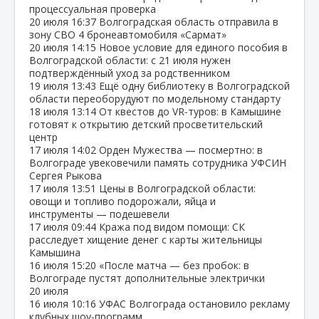
процессуальная проверка
20 июля
16:37
Волгоградская область отправила в
зону СВО 4 бронеавтомобиля «Сармат»
20 июля
14:15
Новое условие для единого пособия в
Волгоградской области: с 21 июля нужен
подтверждённый уход за родственником
19 июля
13:43
Ещё одну библиотеку в Волгоградской
области переоборудуют по модельному стандарту
18 июля
13:14
От квестов до VR‑туров: в Камышине
готовят к открытию детский просветительский
центр
17 июля
14:02
Орден Мужества — посмертно: в
Волгограде увековечили память сотрудника УФСИН
Сергея Рыкова
17 июля
13:51
Цены в Волгоградской области:
овощи и топливо подорожали, яйца и
инструменты — подешевели
17 июля
09:44
Кража под видом помощи: СК
расследует хищение денег с карты жительницы
Камышина
16 июля
15:20
«После матча — без пробок: в
Волгограде пустят дополнительные электрички
20 июля
16 июля
10:16
УФАС Волгограда остановило рекламу
клубных шоу‑программ