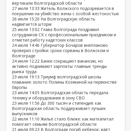
вертикали Волгоградской области
27 июля
13:33
Житель Волжского подозревается в
покушении на убийство жены с особой жестокостью
26 июля
15:20
На Волгоградскую область
надвигается шторм
25 июля
13:02
Глава Волгограда поздравил
сотрудников СК с профессиональным праздником и
отметил работу кадетских классов
24 июля
14:46
Губернатор Бочаров внепланово
проверил стройки: сроки сорваны в Волжском и
Волгограде
24 июля
12:22
Банки сокращают вакансии, но
активно поднимают зарплаты: главные тренды
рынка труда
23 июля
19:13
Триумф волгоградской школы
плавания: золото Полины Козякиной на первенстве
Европы
23 июля
14:05
Волгоградская область передала
технику и оборудование в зону СВО
23 июля
11:56
До 300 тысяч и стипендия: как
Волгоградская область поддерживает лучших
выпускников
22 июля
11:10
Жильё стало ближе: как маткапитал
помогает семьям Волгоградской области
21 июля
09:23
В Волгограде погиб ребёнок: идёт