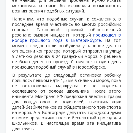
ее мнению, для решения проблемы нужно искать
механизмы, которые бы исключили возможность
возникновения подобных ситуаций.
Напомним, что подобные случаи, к сожалению, в
последнее время участились во многих российских
городах. Так,первый громкий общественный
резонанс вызвал инцидент, который
произошел в
ноябре прошлого года в Екатеринбурге.
На тот
момент следователи возбудили уголовное дело в
отношении контролера, который отправил на улицу
9-летнюю девочку в 24 градусный мороз. У ребенка
не было денег на проезд. С ним же в один день
произошел подобный случай в Новосибирске.
В результате до следующей остановки ребенку
пришлось пешком идти 1,5 км в сильный мороз, пока
не остановилась маршрутка и не подвезла
околевшего от холода школьника. После этого
инцидента Минтранс РФ предложил ввести штрафы
для кондукторов и водителей, высаживающих
детей-безбилетников из общественного транспорта
на мороз. А в Волгограде депутаты городской думы
и вовсе предложили ввести бесплатный проезд для
школьников. В настоящее время эта инициатива
действует.