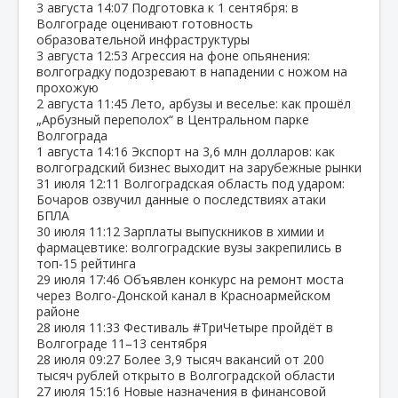
3 августа
14:07
Подготовка к 1 сентября: в
Волгограде оценивают готовность
образовательной инфраструктуры
3 августа
12:53
Агрессия на фоне опьянения:
волгоградку подозревают в нападении с ножом на
прохожую
2 августа
11:45
Лето, арбузы и веселье: как прошёл
„Арбузный переполох“ в Центральном парке
Волгограда
1 августа
14:16
Экспорт на 3,6 млн долларов: как
волгоградский бизнес выходит на зарубежные рынки
31 июля
12:11
Волгоградская область под ударом:
Бочаров озвучил данные о последствиях атаки
БПЛА
30 июля
11:12
Зарплаты выпускников в химии и
фармацевтике: волгоградские вузы закрепились в
топ‑15 рейтинга
29 июля
17:46
Объявлен конкурс на ремонт моста
через Волго‑Донской канал в Красноармейском
районе
28 июля
11:33
Фестиваль #ТриЧетыре пройдёт в
Волгограде 11–13 сентября
28 июля
09:27
Более 3,9 тысяч вакансий от 200
тысяч рублей открыто в Волгоградской области
27 июля
15:16
Новые назначения в финансовой