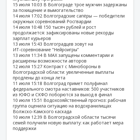
15 июля
10:03
В Волгограде трое мужчин задержаны
за похищение и вымогательство
14 июля
17:02
Волгоградские сапёры — победители
окружных соревнований Росгвардии
14 июля
10:48
150 тысяч рублей и рост
продолжается: зафиксированы новые рекорды
зарплат курьеров
13 июля
15:43
Волгоградцев зовут на
ИТ‑соревнование “Нейроигры”
13 июля
11:34
В МАХ запущены комментарии и
расширены возможности авторов
12 июля
15:27
Контракт с Минобороны в
Волгоградской области: увеличенные выплаты
продлены до конца лета
11 июля
15:18
Волгоград примет полуфинал
федерального смотра наставников: 500 участников
из ЮФО и СКФО поборются за выход в финал
10 июля
15:51
Водохозяйственный прогноз: рабочая
группа оценила ситуацию на водохранилищах
Волжско‑Камского каскада
10 июля
12:39
В Волгоградской области тысячи
семей получили новую выплату: как работает мера
поддержки