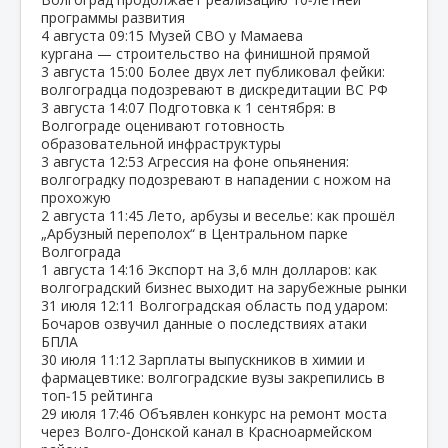
программы развития
4 августа
09:15
Музей СВО у Мамаева
кургана — строительство на финишной прямой
3 августа
15:00
Более двух лет публиковал фейки:
волгоградца подозревают в дискредитации ВС РФ
3 августа
14:07
Подготовка к 1 сентября: в
Волгограде оценивают готовность
образовательной инфраструктуры
3 августа
12:53
Агрессия на фоне опьянения:
волгоградку подозревают в нападении с ножом на
прохожую
2 августа
11:45
Лето, арбузы и веселье: как прошёл
„Арбузный переполох“ в Центральном парке
Волгограда
1 августа
14:16
Экспорт на 3,6 млн долларов: как
волгоградский бизнес выходит на зарубежные рынки
31 июля
12:11
Волгоградская область под ударом:
Бочаров озвучил данные о последствиях атаки
БПЛА
30 июля
11:12
Зарплаты выпускников в химии и
фармацевтике: волгоградские вузы закрепились в
топ‑15 рейтинга
29 июля
17:46
Объявлен конкурс на ремонт моста
через Волго‑Донской канал в Красноармейском