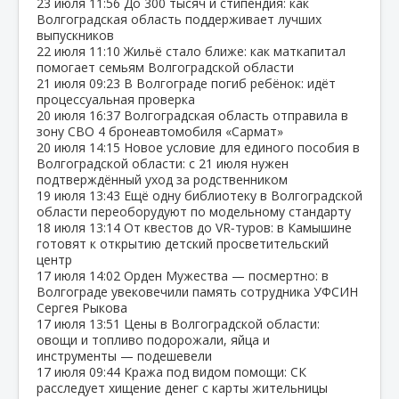
23 июля
11:56
До 300 тысяч и стипендия: как
Волгоградская область поддерживает лучших
выпускников
22 июля
11:10
Жильё стало ближе: как маткапитал
помогает семьям Волгоградской области
21 июля
09:23
В Волгограде погиб ребёнок: идёт
процессуальная проверка
20 июля
16:37
Волгоградская область отправила в
зону СВО 4 бронеавтомобиля «Сармат»
20 июля
14:15
Новое условие для единого пособия в
Волгоградской области: с 21 июля нужен
подтверждённый уход за родственником
19 июля
13:43
Ещё одну библиотеку в Волгоградской
области переоборудуют по модельному стандарту
18 июля
13:14
От квестов до VR‑туров: в Камышине
готовят к открытию детский просветительский
центр
17 июля
14:02
Орден Мужества — посмертно: в
Волгограде увековечили память сотрудника УФСИН
Сергея Рыкова
17 июля
13:51
Цены в Волгоградской области:
овощи и топливо подорожали, яйца и
инструменты — подешевели
17 июля
09:44
Кража под видом помощи: СК
расследует хищение денег с карты жительницы