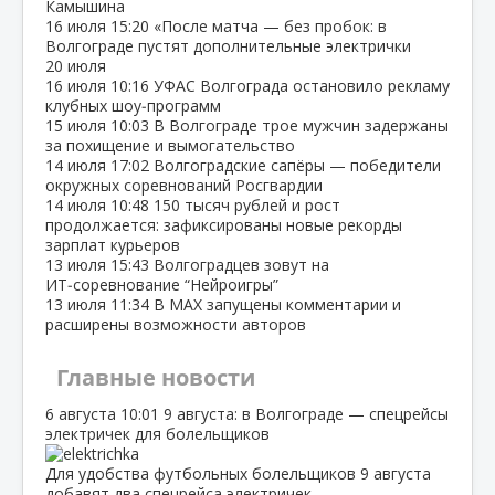
Камышина
16 июля
15:20
«После матча — без пробок: в
Волгограде пустят дополнительные электрички
20 июля
16 июля
10:16
УФАС Волгограда остановило рекламу
клубных шоу‑программ
15 июля
10:03
В Волгограде трое мужчин задержаны
за похищение и вымогательство
14 июля
17:02
Волгоградские сапёры — победители
окружных соревнований Росгвардии
14 июля
10:48
150 тысяч рублей и рост
продолжается: зафиксированы новые рекорды
зарплат курьеров
13 июля
15:43
Волгоградцев зовут на
ИТ‑соревнование “Нейроигры”
13 июля
11:34
В МАХ запущены комментарии и
расширены возможности авторов
Главные новости
6 августа
10:01
9 августа: в Волгограде — спецрейсы
электричек для болельщиков
Для удобства футбольных болельщиков 9 августа
добавят два спецрейса электричек.