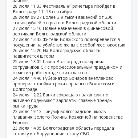
районе
28 июля
11:33
Фестиваль #ТриЧетыре пройдёт в
Волгограде 11–13 сентября
28 июля
09:27
Более 3,9 тысяч вакансий от 200
тысяч рублей открыто в Волгоградской области
27 июля
15:16
Новые назначения в финансовой
вертикали Волгоградской области
27 июля
13:33
Житель Волжского подозревается в
покушении на убийство жены с особой жестокостью
26 июля
15:20
На Волгоградскую область
надвигается шторм
25 июля
13:02
Глава Волгограда поздравил
сотрудников СК с профессиональным праздником и
отметил работу кадетских классов
24 июля
14:46
Губернатор Бочаров внепланово
проверил стройки: сроки сорваны в Волжском и
Волгограде
24 июля
12:22
Банки сокращают вакансии, но
активно поднимают зарплаты: главные тренды
рынка труда
23 июля
19:13
Триумф волгоградской школы
плавания: золото Полины Козякиной на первенстве
Европы
23 июля
14:05
Волгоградская область передала
технику и оборудование в зону СВО