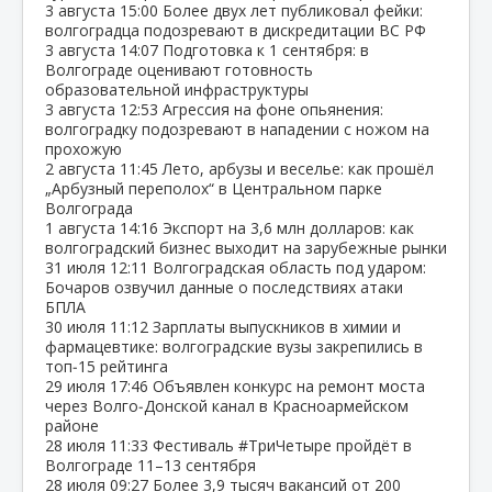
3 августа
15:00
Более двух лет публиковал фейки:
волгоградца подозревают в дискредитации ВС РФ
3 августа
14:07
Подготовка к 1 сентября: в
Волгограде оценивают готовность
образовательной инфраструктуры
3 августа
12:53
Агрессия на фоне опьянения:
волгоградку подозревают в нападении с ножом на
прохожую
2 августа
11:45
Лето, арбузы и веселье: как прошёл
„Арбузный переполох“ в Центральном парке
Волгограда
1 августа
14:16
Экспорт на 3,6 млн долларов: как
волгоградский бизнес выходит на зарубежные рынки
31 июля
12:11
Волгоградская область под ударом:
Бочаров озвучил данные о последствиях атаки
БПЛА
30 июля
11:12
Зарплаты выпускников в химии и
фармацевтике: волгоградские вузы закрепились в
топ‑15 рейтинга
29 июля
17:46
Объявлен конкурс на ремонт моста
через Волго‑Донской канал в Красноармейском
районе
28 июля
11:33
Фестиваль #ТриЧетыре пройдёт в
Волгограде 11–13 сентября
28 июля
09:27
Более 3,9 тысяч вакансий от 200