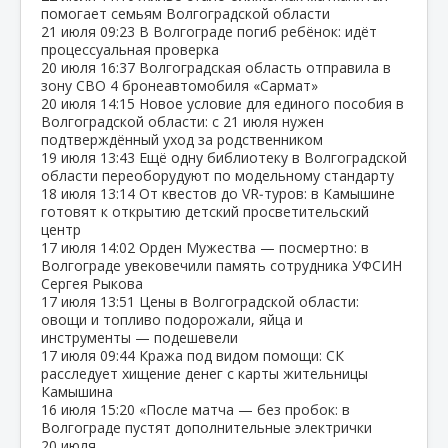
помогает семьям Волгоградской области
21 июля
09:23
В Волгограде погиб ребёнок: идёт
процессуальная проверка
20 июля
16:37
Волгоградская область отправила в
зону СВО 4 бронеавтомобиля «Сармат»
20 июля
14:15
Новое условие для единого пособия в
Волгоградской области: с 21 июля нужен
подтверждённый уход за родственником
19 июля
13:43
Ещё одну библиотеку в Волгоградской
области переоборудуют по модельному стандарту
18 июля
13:14
От квестов до VR‑туров: в Камышине
готовят к открытию детский просветительский
центр
17 июля
14:02
Орден Мужества — посмертно: в
Волгограде увековечили память сотрудника УФСИН
Сергея Рыкова
17 июля
13:51
Цены в Волгоградской области:
овощи и топливо подорожали, яйца и
инструменты — подешевели
17 июля
09:44
Кража под видом помощи: СК
расследует хищение денег с карты жительницы
Камышина
16 июля
15:20
«После матча — без пробок: в
Волгограде пустят дополнительные электрички
20 июля