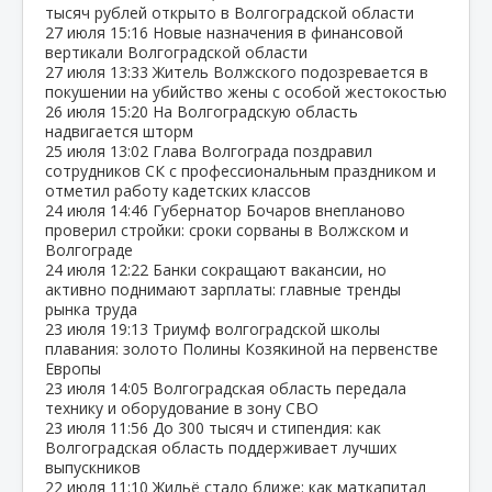
тысяч рублей открыто в Волгоградской области
27 июля
15:16
Новые назначения в финансовой
вертикали Волгоградской области
27 июля
13:33
Житель Волжского подозревается в
покушении на убийство жены с особой жестокостью
26 июля
15:20
На Волгоградскую область
надвигается шторм
25 июля
13:02
Глава Волгограда поздравил
сотрудников СК с профессиональным праздником и
отметил работу кадетских классов
24 июля
14:46
Губернатор Бочаров внепланово
проверил стройки: сроки сорваны в Волжском и
Волгограде
24 июля
12:22
Банки сокращают вакансии, но
активно поднимают зарплаты: главные тренды
рынка труда
23 июля
19:13
Триумф волгоградской школы
плавания: золото Полины Козякиной на первенстве
Европы
23 июля
14:05
Волгоградская область передала
технику и оборудование в зону СВО
23 июля
11:56
До 300 тысяч и стипендия: как
Волгоградская область поддерживает лучших
выпускников
22 июля
11:10
Жильё стало ближе: как маткапитал