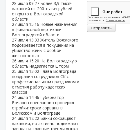
28 июля
09:27
Более 3,9 тысяч
вакансий от 200 тысяч рублей
открыто в Волгоградской
области
27 июля
15:16
Новые назначения
Отправить
в финансовой вертикали
Волгоградской области
27 июля
13:33
Житель Волжского
подозревается в покушении на
убийство жены с особой
жестокостью
26 июля
15:20
На Волгоградскую
область надвигается шторм
25 июля
13:02
Глава Волгограда
поздравил сотрудников СК с
профессиональным праздником и
отметил работу кадетских
классов
24 июля
14:46
Губернатор
Бочаров внепланово проверил
стройки: сроки сорваны в
Волжском и Волгограде
24 июля
12:22
Банки сокращают
вакансии, но активно поднимают
зарплаты: главные тренды рынка