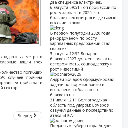
два спецрейса электричек.
6 августа
09:51
Топ профессий по
росту зарплат в 2026: кто
больше всех выиграл и где самые
высокие ставки
В первом полугодии 2026 года
рекордсменом по росту
зарплатных предложений стал
сварщик:…
5 августа
12:32
Бочаров:
 квадратных метра в
бюджет‑2027 должен сочетать
ожарные нашли трех
осторожность, соцподдержку и
рост инвестиций
 количество погибших
5% случаев причина
Андрей Бочаров сформулировал
равил устройства и
задачи по формированию и
й сектор.
исполнению областного
бюджета на…
31 июля
12:11
Волгоградская
область под ударом: Бочаров
озвучил данные о последствиях
атаки БПЛА
Вперед
По данным губернатора Андрея