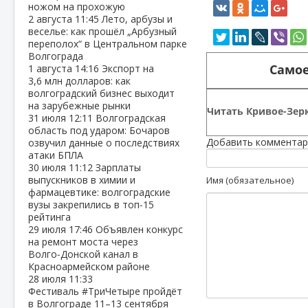
ножом на прохожую
2 августа
11:45
Лето, арбузы и
веселье: как прошёл „Арбузный
переполох“ в Центральном парке
Волгограда
Самое
1 августа
14:16
Экспорт на
3,6 млн долларов: как
волгоградский бизнес выходит
на зарубежные рынки
Читать Кривое-Зерк
31 июля
12:11
Волгоградская
область под ударом: Бочаров
Добавить комментар
озвучил данные о последствиях
атаки БПЛА
30 июля
11:12
Зарплаты
выпускников в химии и
Имя (обязательное)
фармацевтике: волгоградские
вузы закрепились в топ‑15
рейтинга
29 июля
17:46
Объявлен конкурс
на ремонт моста через
Волго‑Донской канал в
Красноармейском районе
28 июля
11:33
Фестиваль #ТриЧетыре пройдёт
в Волгограде 11–13 сентября