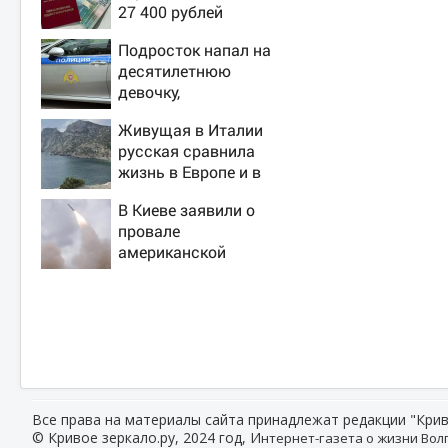
27 400 рублей
вручат пенсионерам
Подросток напал на
в сентябре -
десятилетнюю
PrimaMedia.ru
девочку,
ворвавшись в
Живущая в Италии
квартиру
русская сравнила
жизнь в Европе и в
Крыму
В Киеве заявили о
провале
американской
операции «Убей
лучника» против
России
Все права на материалы сайта принадлежат редакции "Крив
© Кривое зеркало.ру, 2024 год, И
нтернет-газета о жизни Волг