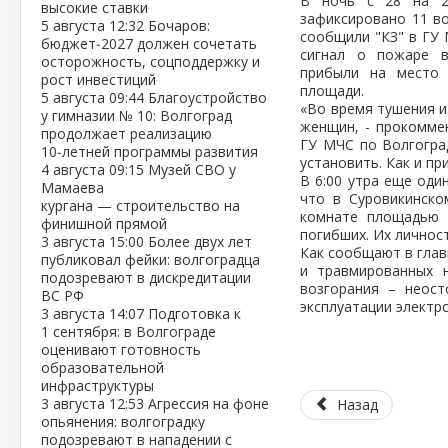
В ночь с 28 на 2
высокие ставки
зафиксировано 11 во
5 августа
12:32
Бочаров:
сообщили "КЗ" в ГУ 
бюджет‑2027 должен сочетать
сигнал о пожаре в
осторожность, соцподдержку и
прибыли на место 
рост инвестиций
площади.
5 августа
09:44
Благоустройство
«Во время тушения и
у гимназии № 10: Волгоград
женщин, - прокомме
продолжает реализацию
ГУ МЧС по Волгогра
10‑летней программы развития
установить. Как и пр
4 августа
09:15
Музей СВО у
В 6:00 утра еще оди
Мамаева
что в Суровикинско
кургана — строительство на
комнате площадью 
финишной прямой
погибших. Их личнос
3 августа
15:00
Более двух лет
Как сообщают в глав
публиковал фейки: волгоградца
и травмированных 
подозревают в дискредитации
возгорания – неос
ВС РФ
эксплуатации электр
3 августа
14:07
Подготовка к
1 сентября: в Волгограде
оценивают готовность
образовательной
инфраструктуры
3 августа
12:53
Агрессия на фоне
Назад
опьянения: волгоградку
подозревают в нападении с