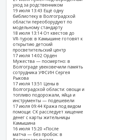
уход за родственником
19 июля
13:43
Ещё одну
библиотеку в Волгоградской
области переоборудуют по
модельному стандарту
18 июля
13:14
От квестов до
VR‑туров: в Камышине готовят к
открытию детский
просветительский центр
17 июля
14:02
Орден
Мужества — посмертно: в
Волгограде увековечили память
сотрудника УФСИН Сергея
Рыкова
17 июля
13:51
Цены в
Волгоградской области: овощи и
топливо подорожали, яйца и
инструменты — подешевели
17 июля
09:44
Кража под видом
помощи: СК расследует хищение
денег с карты жительницы
Камышина
16 июля
15:20
«После
матча — без пробок: в
Волгограде пустят