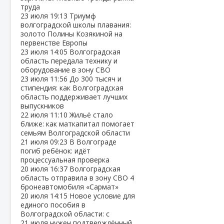
труда
23 июля
19:13
Триумф
волгоградской школы плавания:
золото Полины Козякиной на
первенстве Европы
23 июля
14:05
Волгоградская
область передала технику и
оборудование в зону СВО
23 июля
11:56
До 300 тысяч и
стипендия: как Волгоградская
область поддерживает лучших
выпускников
22 июля
11:10
Жильё стало
ближе: как маткапитал помогает
семьям Волгоградской области
21 июля
09:23
В Волгограде
погиб ребёнок: идёт
процессуальная проверка
20 июля
16:37
Волгоградская
область отправила в зону СВО 4
бронеавтомобиля «Сармат»
20 июля
14:15
Новое условие для
единого пособия в
Волгоградской области: с
21 июля нужен подтверждённый