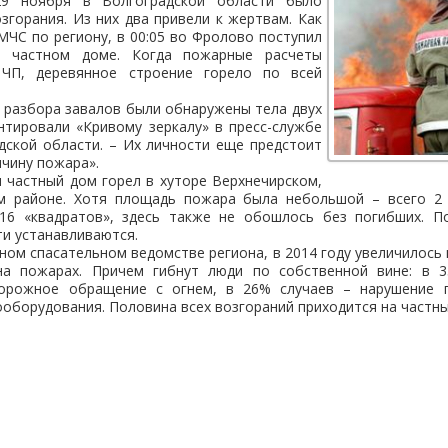
9 ноября в Волгоградской области было
згорания. Из них два привели к жертвам. Как
МЧС по региону, в 00:05 во Фролово поступил
 частном доме. Когда пожарные расчеты
ЧП, деревянное строение горело по всей
 разбора завалов были обнаружены тела двух
нтировали «Кривому зеркалу» в пресс-службе
дской области. – Их личности еще предстоит
ичину пожара».
н частный дом горел в хуторе Верхнечирском,
м районе. Хотя площадь пожара была небольшой – всего 2
16 «квадратов», здесь также не обошлось без погибших. П
ти устанавливаются.
ном спасательном ведомстве региона, в 2014 году увеличилось
на пожарах. Причем гибнут люди по собственной вине: в 3
торожное обращение с огнем, в 26% случаев – нарушение п
ооборудования. Половина всех возгораний приходится на частны