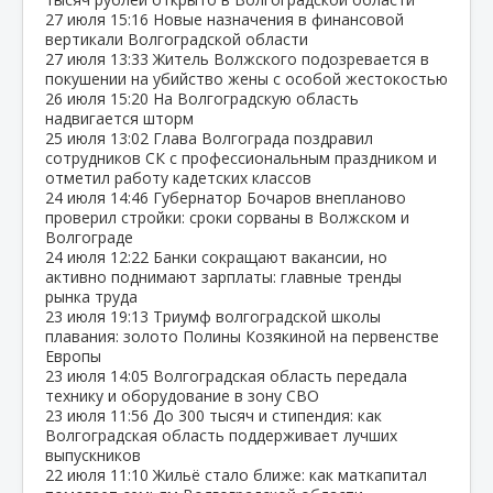
27 июля
15:16
Новые назначения в финансовой
вертикали Волгоградской области
27 июля
13:33
Житель Волжского подозревается в
покушении на убийство жены с особой жестокостью
26 июля
15:20
На Волгоградскую область
надвигается шторм
25 июля
13:02
Глава Волгограда поздравил
сотрудников СК с профессиональным праздником и
отметил работу кадетских классов
24 июля
14:46
Губернатор Бочаров внепланово
проверил стройки: сроки сорваны в Волжском и
Волгограде
24 июля
12:22
Банки сокращают вакансии, но
активно поднимают зарплаты: главные тренды
рынка труда
23 июля
19:13
Триумф волгоградской школы
плавания: золото Полины Козякиной на первенстве
Европы
23 июля
14:05
Волгоградская область передала
технику и оборудование в зону СВО
23 июля
11:56
До 300 тысяч и стипендия: как
Волгоградская область поддерживает лучших
выпускников
22 июля
11:10
Жильё стало ближе: как маткапитал