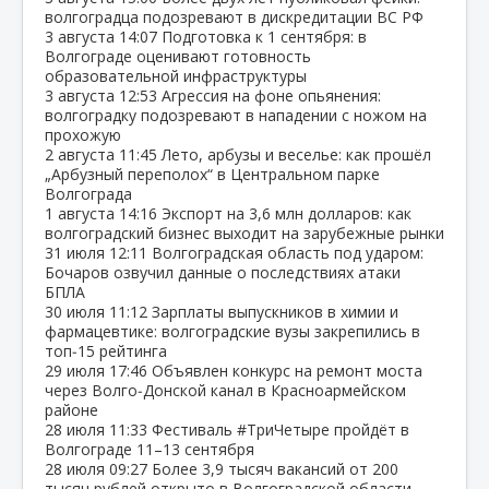
волгоградца подозревают в дискредитации ВС РФ
3 августа
14:07
Подготовка к 1 сентября: в
Волгограде оценивают готовность
образовательной инфраструктуры
3 августа
12:53
Агрессия на фоне опьянения:
волгоградку подозревают в нападении с ножом на
прохожую
2 августа
11:45
Лето, арбузы и веселье: как прошёл
„Арбузный переполох“ в Центральном парке
Волгограда
1 августа
14:16
Экспорт на 3,6 млн долларов: как
волгоградский бизнес выходит на зарубежные рынки
31 июля
12:11
Волгоградская область под ударом:
Бочаров озвучил данные о последствиях атаки
БПЛА
30 июля
11:12
Зарплаты выпускников в химии и
фармацевтике: волгоградские вузы закрепились в
топ‑15 рейтинга
29 июля
17:46
Объявлен конкурс на ремонт моста
через Волго‑Донской канал в Красноармейском
районе
28 июля
11:33
Фестиваль #ТриЧетыре пройдёт в
Волгограде 11–13 сентября
28 июля
09:27
Более 3,9 тысяч вакансий от 200
тысяч рублей открыто в Волгоградской области