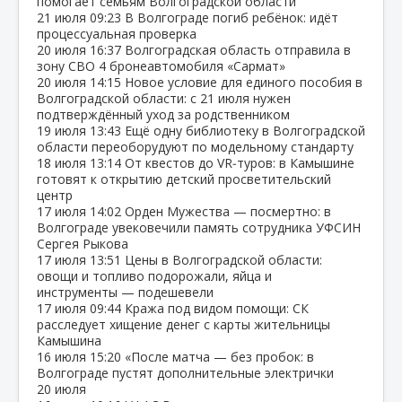
помогает семьям Волгоградской области
21 июля
09:23
В Волгограде погиб ребёнок: идёт
процессуальная проверка
20 июля
16:37
Волгоградская область отправила в
зону СВО 4 бронеавтомобиля «Сармат»
20 июля
14:15
Новое условие для единого пособия в
Волгоградской области: с 21 июля нужен
подтверждённый уход за родственником
19 июля
13:43
Ещё одну библиотеку в Волгоградской
области переоборудуют по модельному стандарту
18 июля
13:14
От квестов до VR‑туров: в Камышине
готовят к открытию детский просветительский
центр
17 июля
14:02
Орден Мужества — посмертно: в
Волгограде увековечили память сотрудника УФСИН
Сергея Рыкова
17 июля
13:51
Цены в Волгоградской области:
овощи и топливо подорожали, яйца и
инструменты — подешевели
17 июля
09:44
Кража под видом помощи: СК
расследует хищение денег с карты жительницы
Камышина
16 июля
15:20
«После матча — без пробок: в
Волгограде пустят дополнительные электрички
20 июля