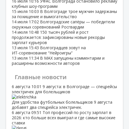
16 июля
10:16
УФАС Волгограда остановило рекламу
клубных шоу‑программ
15 июля
10:03
В Волгограде трое мужчин задержаны
за похищение и вымогательство
14 июля
17:02
Волгоградские сапёры — победители
окружных соревнований Росгвардии
14 июля
10:48
150 тысяч рублей и рост
продолжается: зафиксированы новые рекорды
зарплат курьеров
13 июля
15:43
Волгоградцев зовут на
ИТ‑соревнование “Нейроигры”
13 июля
11:34
В МАХ запущены комментарии и
расширены возможности авторов
Главные новости
6 августа
10:01
9 августа: в Волгограде — спецрейсы
электричек для болельщиков
Для удобства футбольных болельщиков 9 августа
добавят два спецрейса электричек.
6 августа
09:51
Топ профессий по росту зарплат в
2026: кто больше всех выиграл и где самые высокие
ставки