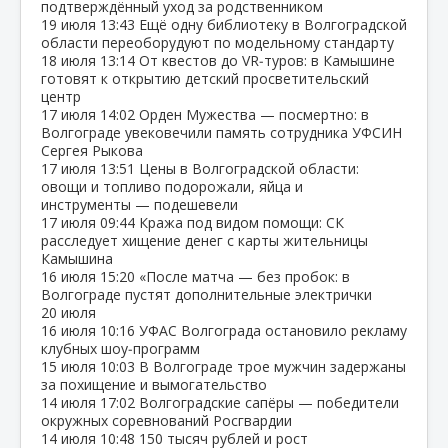
подтверждённый уход за родственником
19 июля
13:43
Ещё одну библиотеку в Волгоградской
области переоборудуют по модельному стандарту
18 июля
13:14
От квестов до VR‑туров: в Камышине
готовят к открытию детский просветительский
центр
17 июля
14:02
Орден Мужества — посмертно: в
Волгограде увековечили память сотрудника УФСИН
Сергея Рыкова
17 июля
13:51
Цены в Волгоградской области:
овощи и топливо подорожали, яйца и
инструменты — подешевели
17 июля
09:44
Кража под видом помощи: СК
расследует хищение денег с карты жительницы
Камышина
16 июля
15:20
«После матча — без пробок: в
Волгограде пустят дополнительные электрички
20 июля
16 июля
10:16
УФАС Волгограда остановило рекламу
клубных шоу‑программ
15 июля
10:03
В Волгограде трое мужчин задержаны
за похищение и вымогательство
14 июля
17:02
Волгоградские сапёры — победители
окружных соревнований Росгвардии
14 июля
10:48
150 тысяч рублей и рост