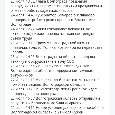
25 июля
13:02
Глава Волгограда поздравил
сотрудников СК с профессиональным праздником и
отметил работу кадетских классов
24 июля
14:46
Губернатор Бочаров внепланово
проверил стройки: сроки сорваны в Волжском и
Волгограде
24 июля
12:22
Банки сокращают вакансии, но
активно поднимают зарплаты: главные тренды
рынка труда
23 июля
19:13
Триумф волгоградской школы
плавания: золото Полины Козякиной на первенстве
Европы
23 июля
14:05
Волгоградская область передала
технику и оборудование в зону СВО
23 июля
11:56
До 300 тысяч и стипендия: как
Волгоградская область поддерживает лучших
выпускников
22 июля
11:10
Жильё стало ближе: как маткапитал
помогает семьям Волгоградской области
21 июля
09:23
В Волгограде погиб ребёнок: идёт
процессуальная проверка
20 июля
16:37
Волгоградская область отправила в
зону СВО 4 бронеавтомобиля «Сармат»
20 июля
14:15
Новое условие для единого пособия в
Волгоградской области: с 21 июля нужен