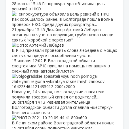
28 марта
15:46
Генпрокуратура объявила цель
ревизий в НКО
Как сообщалось ранее, в Волгограде пошла волна
проверок НКО. Среди других прокуратура…
21 декабря
15:45
Дизайнер Артемий Лебедев
посягнул на чувства верующих, грубо назвав мощи
святых "коробкой с перхотью"
В РПЦ призвали проверить слова Лебедева о мощах
святых на предмет оскорбления чувств…
15 января
12:02
В Волгоградской области
спецтехника МЧС пришла на помощь попавшим в
снежный плен автомобилистам
Накануне, 14 января, волгоградские спасатели
получили тревожный сигнал от водителей…
20 октября
14:13
Ревнивая жительница
Волгоградской области дотла спалила «шестерку»
бывшего сожителя
В Ленинском районе Волгоградской области ночью
19 октября огонь полностью уничтожил…