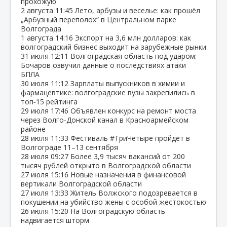
прохожую
2 августа
11:45
Лето, арбузы и веселье: как прошёл
„Арбузный переполох“ в Центральном парке
Волгограда
1 августа
14:16
Экспорт на 3,6 млн долларов: как
волгоградский бизнес выходит на зарубежные рынки
31 июля
12:11
Волгоградская область под ударом:
Бочаров озвучил данные о последствиях атаки
БПЛА
30 июля
11:12
Зарплаты выпускников в химии и
фармацевтике: волгоградские вузы закрепились в
топ‑15 рейтинга
29 июля
17:46
Объявлен конкурс на ремонт моста
через Волго‑Донской канал в Красноармейском
районе
28 июля
11:33
Фестиваль #ТриЧетыре пройдёт в
Волгограде 11–13 сентября
28 июля
09:27
Более 3,9 тысяч вакансий от 200
тысяч рублей открыто в Волгоградской области
27 июля
15:16
Новые назначения в финансовой
вертикали Волгоградской области
27 июля
13:33
Житель Волжского подозревается в
покушении на убийство жены с особой жестокостью
26 июля
15:20
На Волгоградскую область
надвигается шторм