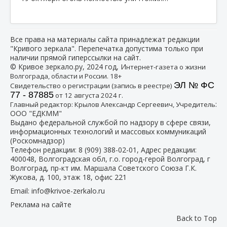
Все права на материалы сайта принадлежат редакции
"Кривого зеркала". Перепечатка допустима только при
наличии прямой гиперссылки на сайт.
© Кривое зеркало.ру, 2024 год, И
нтернет-газета о жизни
Волгограда, области и России. 18+
ЭЛ № ФС
Свидетельство о регистрации (запись в реестре)
77 - 87885
от 12 августа 2024 г.
:
Главный редактор: Крылов Александр Сергеевич, Учредитель
ООО "ЕДКММ"
Выдано федеральной службой по надзору в сфере связи,
информационных технологий и массовых коммуникаций
(Роскомнадзор)
Телефон редакции:
8 (909) 388-02-01
, Адрес редакции:
400048, Волгоградская обл, г.о. город-герой Волгоград, г
Волгоград, пр-кт им. Маршала Советского Союза Г.К.
Жукова, д. 100, этаж 18, офис 221
Email:
info@krivoe-zerkalo.ru
Реклама на сайте
Back to Top