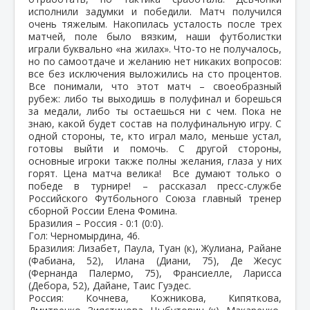
исполнили задумки и победили. Матч получился
очень тяжелым. Накопилась усталость после трех
матчей, поле было вязким, наши футболистки
играли буквально «на жилах». Что-то не получалось,
но по самоотдаче и желанию нет никаких вопросов:
все без исключения выложились на сто процентов.
Все понимали, что этот матч – своеобразный
рубеж: либо ты выходишь в полуфинал и борешься
за медали, либо ты остаешься ни с чем. Пока не
знаю, какой будет состав на полуфинальную игру. С
одной стороны, те, кто играл мало, меньше устал,
готовы выйти и помочь. С другой стороны,
основные игроки также полны желания, глаза у них
горят. Цена матча велика! Все думают только о
победе в турнире! – рассказал пресс-службе
Российского Футбольного Союза главный тренер
сборной России Елена Фомина.
Бразилия – Россия - 0:1 (0:0).
Гол: Черномырдина, 46.
Бразилия: Лизабет, Паула, Туан (к), Жулиана, Райане
(Фабиана, 52), Илана (Диани, 75), Де Жесус
(Фернанда Палермо, 75), Франсиелле, Ларисса
(Дебора, 52), Дайане, Таис Гуэдес.
Россия: Кочнева, Кожникова, Кипяткова,