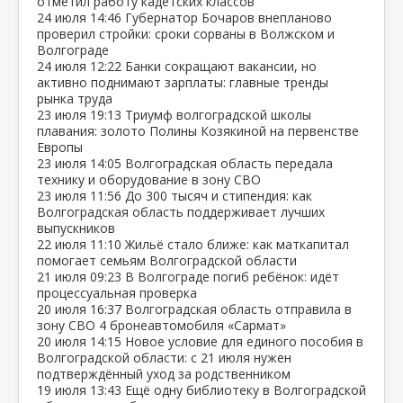
отметил работу кадетских классов
24 июля
14:46
Губернатор Бочаров внепланово
проверил стройки: сроки сорваны в Волжском и
Волгограде
24 июля
12:22
Банки сокращают вакансии, но
активно поднимают зарплаты: главные тренды
рынка труда
23 июля
19:13
Триумф волгоградской школы
плавания: золото Полины Козякиной на первенстве
Европы
23 июля
14:05
Волгоградская область передала
технику и оборудование в зону СВО
23 июля
11:56
До 300 тысяч и стипендия: как
Волгоградская область поддерживает лучших
выпускников
22 июля
11:10
Жильё стало ближе: как маткапитал
помогает семьям Волгоградской области
21 июля
09:23
В Волгограде погиб ребёнок: идёт
процессуальная проверка
20 июля
16:37
Волгоградская область отправила в
зону СВО 4 бронеавтомобиля «Сармат»
20 июля
14:15
Новое условие для единого пособия в
Волгоградской области: с 21 июля нужен
подтверждённый уход за родственником
19 июля
13:43
Ещё одну библиотеку в Волгоградской