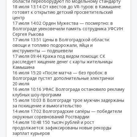
области переоборудуют по модельному стандарту
18 июля
13:14
От квестов до VR‑туров: в Камышине
готовят к открытию детский просветительский
центр
17 июля
14:02
Орден Мужества — посмертно: в
Волгограде увековечили память сотрудника УФСИН
Сергея Рыкова
17 июля
13:51
Цены в Волгоградской области:
овощи и топливо подорожали, яйца и
инструменты — подешевели
17 июля
09:44
Кража под видом помощи: СК
расследует хищение денег с карты жительницы
Камышина
16 июля
15:20
«После матча — без пробок: в
Волгограде пустят дополнительные электрички
20 июля
16 июля
10:16
УФАС Волгограда остановило рекламу
клубных шоу‑программ
15 июля
10:03
В Волгограде трое мужчин задержаны
за похищение и вымогательство
14 июля
17:02
Волгоградские сапёры — победители
окружных соревнований Росгвардии
14 июля
10:48
150 тысяч рублей и рост
продолжается: зафиксированы новые рекорды
зарплат курьеров