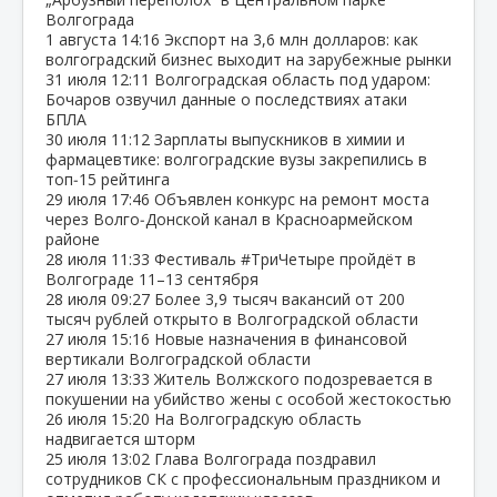
Волгограда
1 августа
14:16
Экспорт на 3,6 млн долларов: как
волгоградский бизнес выходит на зарубежные рынки
31 июля
12:11
Волгоградская область под ударом:
Бочаров озвучил данные о последствиях атаки
БПЛА
30 июля
11:12
Зарплаты выпускников в химии и
фармацевтике: волгоградские вузы закрепились в
топ‑15 рейтинга
29 июля
17:46
Объявлен конкурс на ремонт моста
через Волго‑Донской канал в Красноармейском
районе
28 июля
11:33
Фестиваль #ТриЧетыре пройдёт в
Волгограде 11–13 сентября
28 июля
09:27
Более 3,9 тысяч вакансий от 200
тысяч рублей открыто в Волгоградской области
27 июля
15:16
Новые назначения в финансовой
вертикали Волгоградской области
27 июля
13:33
Житель Волжского подозревается в
покушении на убийство жены с особой жестокостью
26 июля
15:20
На Волгоградскую область
надвигается шторм
25 июля
13:02
Глава Волгограда поздравил
сотрудников СК с профессиональным праздником и