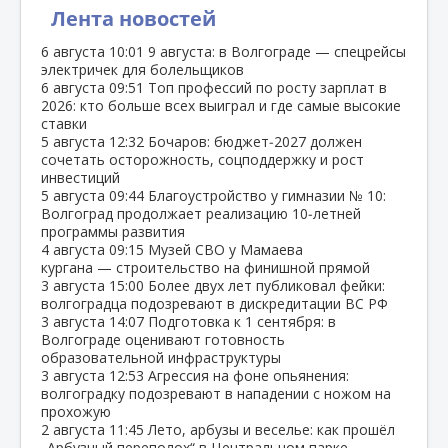
Лента новостей
6 августа
10:01
9 августа: в Волгограде — спецрейсы
электричек для болельщиков
6 августа
09:51
Топ профессий по росту зарплат в
2026: кто больше всех выиграл и где самые высокие
ставки
5 августа
12:32
Бочаров: бюджет‑2027 должен
сочетать осторожность, соцподдержку и рост
инвестиций
5 августа
09:44
Благоустройство у гимназии № 10:
Волгоград продолжает реализацию 10‑летней
программы развития
4 августа
09:15
Музей СВО у Мамаева
кургана — строительство на финишной прямой
3 августа
15:00
Более двух лет публиковал фейки:
волгоградца подозревают в дискредитации ВС РФ
3 августа
14:07
Подготовка к 1 сентября: в
Волгограде оценивают готовность
образовательной инфраструктуры
3 августа
12:53
Агрессия на фоне опьянения:
волгоградку подозревают в нападении с ножом на
прохожую
2 августа
11:45
Лето, арбузы и веселье: как прошёл
„Арбузный переполох“ в Центральном парке