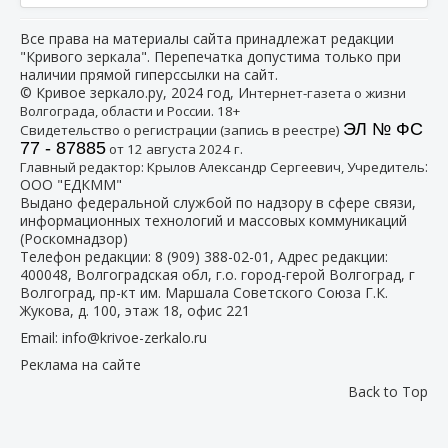
Все права на материалы сайта принадлежат редакции
"Кривого зеркала". Перепечатка допустима только при
наличии прямой гиперссылки на сайт.
© Кривое зеркало.ру, 2024 год, И
нтернет-газета о жизни
Волгограда, области и России. 18+
ЭЛ № ФС
Свидетельство о регистрации (запись в реестре)
77 - 87885
от 12 августа 2024 г.
:
Главный редактор: Крылов Александр Сергеевич, Учредитель
ООО "ЕДКММ"
Выдано федеральной службой по надзору в сфере связи,
информационных технологий и массовых коммуникаций
(Роскомнадзор)
Телефон редакции:
8 (909) 388-02-01
, Адрес редакции:
400048, Волгоградская обл, г.о. город-герой Волгоград, г
Волгоград, пр-кт им. Маршала Советского Союза Г.К.
Жукова, д. 100, этаж 18, офис 221
Email:
info@krivoe-zerkalo.ru
Реклама на сайте
Back to Top