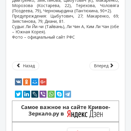
Дмитренко, Зиястинова, Цыбутович (к), Макаренко,
Морозова (Костарева, 22), Терехова, Чоловяга
(Поздеева, 79), Черномырдина (Пантюхина, 90+2).
Предупреждения: Цыбутович, 27; Макаренко, 69;
Зиястинова, 79; Диани, 81.
Судьи: Ли Йи-чи (Тайвань), Ли Чин А, Ким Ли Чан (обе
– Южная Корея).
Фото – официальный сайт РФС
Назад
Вперед
Самое важное на сайте Кривое-
Зеркало.ру в