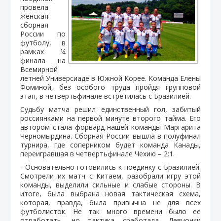
провела
женская
сборная
России по
футболу, в
рамках ¼
финала на
Всемирной
летней Универсиаде в Южной Корее. Команда Елены
Фоминой, без особого труда пройдя групповой
этап, в четвертьфинале встретилась с Бразилией.
Судьбу матча решил единственный гол, забитый
россиянками на первой минуте второго тайма. Его
автором стала форвард нашей команды Маргарита
Черномырдина. Сборная России вышла в полуфинал
турнира, где соперником будет команда Канады,
переигравшая в четвертьфинале Чехию – 2:1.
- Основательно готовились к поединку с Бразилией.
Смотрели их матч с Китаем, разобрали игру этой
команды, выделили сильные и слабые стороны. В
итоге, была выбрана новая тактическая схема,
которая, правда, была привычна не для всех
футболисток. Не так много времени было ее
отработать, но тактика сработала. Девчонки