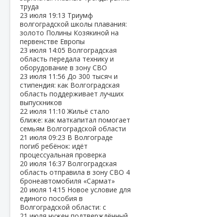
труда
23 июля
19:13
Триумф
волгоградской школы плавания:
золото Полины Козякиной на
первенстве Европы
23 июля
14:05
Волгоградская
область передала технику и
оборудование в зону СВО
23 июля
11:56
До 300 тысяч и
стипендия: как Волгоградская
область поддерживает лучших
выпускников
22 июля
11:10
Жильё стало
ближе: как маткапитал помогает
семьям Волгоградской области
21 июля
09:23
В Волгограде
погиб ребёнок: идёт
процессуальная проверка
20 июля
16:37
Волгоградская
область отправила в зону СВО 4
бронеавтомобиля «Сармат»
20 июля
14:15
Новое условие для
единого пособия в
Волгоградской области: с
21 июля нужен подтверждённый