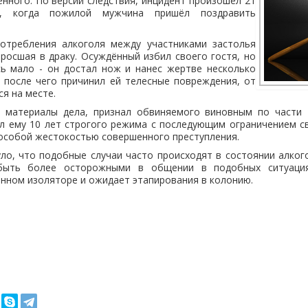
нного. По версии следствия, инцидент произошёл 21
а, когда пожилой мужчина пришёл поздравить
отребления алкоголя между участниками застолья
еросшая в драку. Осуждённый избил своего гостя, но
сь мало - он достал нож и нанес жертве несколько
 после чего причинил ей телесные повреждения, от
я на месте.
е материалы дела, признал обвиняемого виновным по части
ил ему 10 лет строгого режима с последующим ограничением с
 особой жестокостью совершенного преступления.
ло, что подобные случаи часто происходят в состоянии алког
быть более осторожными в общении в подобных ситуаци
енном изоляторе и ожидает этапирования в колонию.