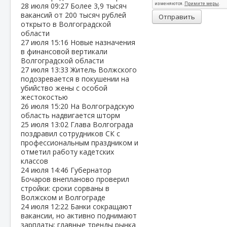
28 июля
09:27
Более 3,9 тысяч
вакансий от 200 тысяч рублей
Отправить
открыто в Волгоградской
области
27 июля
15:16
Новые назначения
в финансовой вертикали
Волгоградской области
27 июля
13:33
Житель Волжского
подозревается в покушении на
убийство жены с особой
жестокостью
26 июля
15:20
На Волгоградскую
область надвигается шторм
25 июля
13:02
Глава Волгограда
поздравил сотрудников СК с
профессиональным праздником и
отметил работу кадетских
классов
24 июля
14:46
Губернатор
Бочаров внепланово проверил
стройки: сроки сорваны в
Волжском и Волгограде
24 июля
12:22
Банки сокращают
вакансии, но активно поднимают
зарплаты: главные тренды рынка