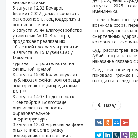
дня рождения осуждё
высокие ставки
августа 2025 год
5 августа
12:32
Бочаров:
именинника.
бюджет‑2027 должен сочетать
осторожность, соцподдержку и
После обильного уп
рост инвестиций
возникла ссора, пер
5 августа
09:44
Благоустройство
этого ему показало
у гимназии № 10: Волгоград
смертельных ударов,
продолжает реализацию
которых тот скончалс
10‑летней программы развития
Суд, рассмотрев вс
4 августа
09:15
Музей СВО у
(убийство) и назнач
Мамаева
наказание связано с
кургана — строительство на
финишной прямой
Следствие подчеркну
3 августа
15:00
Более двух лет
призвало граждан 
публиковал фейки: волгоградца
находится в следств
подозревают в дискредитации
ВС РФ
3 августа
14:07
Подготовка к
1 сентября: в Волгограде
Назад
оценивают готовность
образовательной
инфраструктуры
3 августа
12:53
Агрессия на фоне
опьянения: волгоградку
подозревают в нападении с