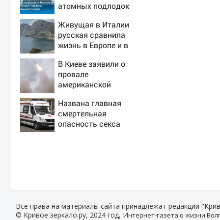
атомных подлодок
«окружает» Россию
Живущая в Италии
и Китай: это
русская сравнила
инструмент первого
жизнь в Европе и в
массированного
Крыму
удара
В Киеве заявили о
провале
американской
операции «Убей
Названа главная
лучника» против
смертельная
России
опасность секса
Все права на материалы сайта принадлежат редакции "Крив
© Кривое зеркало.ру, 2024 год, И
нтернет-газета о жизни Волг