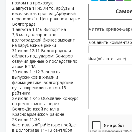
ножом на прохожую
2 августа
11:45
Лето, арбузы и
Самое
веселье: как прошёл „Арбузный
переполох“ в Центральном парке
Волгограда
Читать Кривое-Зерк
1 августа
14:16
Экспорт на
3,6 млн долларов: как
волгоградский бизнес выходит
Добавить комментар
на зарубежные рынки
31 июля
12:11
Волгоградская
область под ударом: Бочаров
Имя (обязательное)
озвучил данные о последствиях
атаки БПЛА
30 июля
11:12
Зарплаты
выпускников в химии и
фармацевтике: волгоградские
вузы закрепились в топ‑15
рейтинга
29 июля
17:46
Объявлен конкурс
на ремонт моста через
Волго‑Донской канал в
Красноармейском районе
28 июля
11:33
Фестиваль #ТриЧетыре пройдёт
в Волгограде 11–13 сентября