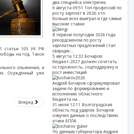
два спецрейса электричек.
6 августа
09:51
Топ профессий по
росту зарплат в 2026: кто
больше всех выиграл и где самые
высокие ставки
В первом полугодии 2026 года
рекордсменом по росту
зарплатных предложений стал
 1 статьи 105 УК РФ
сварщик:…
вободы на год. Такое
5 августа
12:32
Бочаров:
бюджет‑2027 должен сочетать
осторожность, соцподдержку и
ольного опьянения, и
рост инвестиций
ях. Осуждённый уже
Андрей Бочаров сформулировал
задачи по формированию и
исполнению областного
бюджета на…
Вперед
31 июля
12:11
Волгоградская
область под ударом: Бочаров
озвучил данные о последствиях
атаки БПЛА
По данным губернатора Андрея