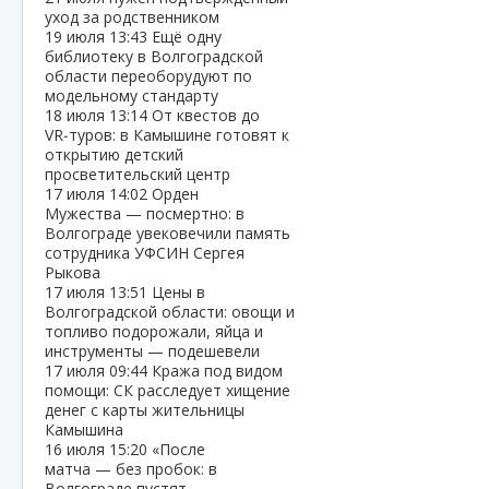
уход за родственником
19 июля
13:43
Ещё одну
библиотеку в Волгоградской
области переоборудуют по
модельному стандарту
18 июля
13:14
От квестов до
VR‑туров: в Камышине готовят к
открытию детский
просветительский центр
17 июля
14:02
Орден
Мужества — посмертно: в
Волгограде увековечили память
сотрудника УФСИН Сергея
Рыкова
17 июля
13:51
Цены в
Волгоградской области: овощи и
топливо подорожали, яйца и
инструменты — подешевели
17 июля
09:44
Кража под видом
помощи: СК расследует хищение
денег с карты жительницы
Камышина
16 июля
15:20
«После
матча — без пробок: в
Волгограде пустят