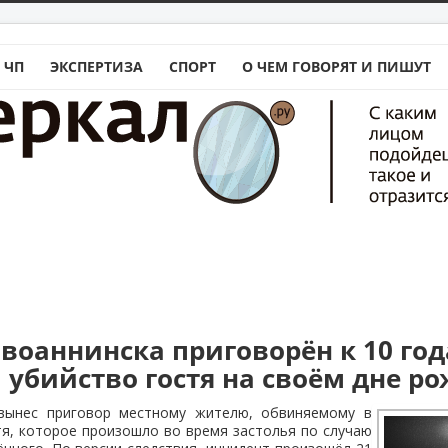
 ЧП
ЭКСПЕРТИЗА
СПОРТ
О ЧЕМ ГОВОРЯТ И ПИШУТ
воаннинска приговорён к 10 го
 убийство гостя на своём дне р
 вынес приговор местному жителю, обвиняемому в
тя, которое произошло во время застолья по случаю