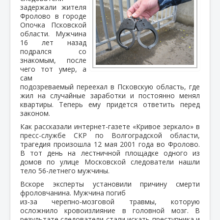
задержали жителя
Фролово в городе
Опочка Псковской
области. Мужчина
16 лет назад
подрался со
знакомым, после
чего тот умер, а
сам
подозреваемый переехал в Псковскую область, где
жил на случайные заработки и постоянно менял
квартиры. Теперь ему придется ответить перед
законом.
Как рассказали интернет-газете «Кривое зеркало» в
пресс-службе СКР по Волгоградской области,
трагедия произошла 12 мая 2001 года во Фролово.
В тот день на лестничной площадке одного из
домов по улице Московской следователи нашли
тело 56-летнего мужчины.
Вскоре эксперты установили причину смерти
фроловчанина. Мужчина погиб
из-за черепно-мозговой травмы, которую
осложнило кровоизлияние в головной мозг. В
результате следователи стали искать преступника и