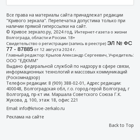
Все права на материалы сайта принадлежат редакции
"Кривого зеркала". Перепечатка допустима только при
наличии прямой гиперссылки на сайт.
© Кривое зеркало.ру, 2024 год, И
нтернет-газета о жизни
Волгограда, области и России. 18+
ЭЛ № ФС
Свидетельство о регистрации (запись в реестре)
77 - 87885
от 12 августа 2024 г.
:
Главный редактор: Крылов Александр Сергеевич, Учредитель
ООО "ЕДКММ"
Выдано федеральной службой по надзору в сфере связи,
информационных технологий и массовых коммуникаций
(Роскомнадзор)
Телефон редакции:
8 (909) 388-02-01
, Адрес редакции:
400048, Волгоградская обл, г.о. город-герой Волгоград, г
Волгоград, пр-кт им. Маршала Советского Союза Г.К.
Жукова, д. 100, этаж 18, офис 221
Email:
info@krivoe-zerkalo.ru
Реклама на сайте
Back to Top