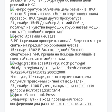
28 марта
15:46
Генпрокуратура объявила цель
ревизий в НКО
Как сообщалось ранее, в Волгограде пошла волна
проверок НКО. Среди других прокуратура…
21 декабря
15:45
Дизайнер Артемий Лебедев
посягнул на чувства верующих, грубо назвав мощи
святых "коробкой с перхотью"
В РПЦ призвали проверить слова Лебедева о мощах
святых на предмет оскорбления чувств…
15 января
12:02
В Волгоградской области
спецтехника МЧС пришла на помощь попавшим в
снежный плен автомобилистам
Накануне, 14 января, волгоградские спасатели
получили тревожный сигнал от водителей…
23 декабря
14:08
Путин дважды проигнорировал
вопросы волгоградских СМИ
Владимир Путин в ходе проведения пресс-
конференции два раза не захотел ответить на…