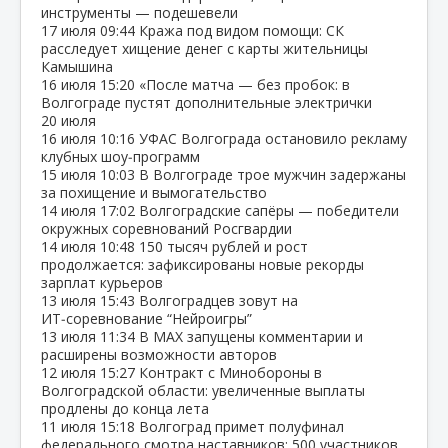
инструменты — подешевели
17 июля
09:44
Кража под видом помощи: СК
расследует хищение денег с карты жительницы
Камышина
16 июля
15:20
«После матча — без пробок: в
Волгограде пустят дополнительные электрички
20 июля
16 июля
10:16
УФАС Волгограда остановило рекламу
клубных шоу‑программ
15 июля
10:03
В Волгограде трое мужчин задержаны
за похищение и вымогательство
14 июля
17:02
Волгоградские сапёры — победители
окружных соревнований Росгвардии
14 июля
10:48
150 тысяч рублей и рост
продолжается: зафиксированы новые рекорды
зарплат курьеров
13 июля
15:43
Волгоградцев зовут на
ИТ‑соревнование “Нейроигры”
13 июля
11:34
В МАХ запущены комментарии и
расширены возможности авторов
12 июля
15:27
Контракт с Минобороны в
Волгоградской области: увеличенные выплаты
продлены до конца лета
11 июля
15:18
Волгоград примет полуфинал
федерального смотра наставников: 500 участников