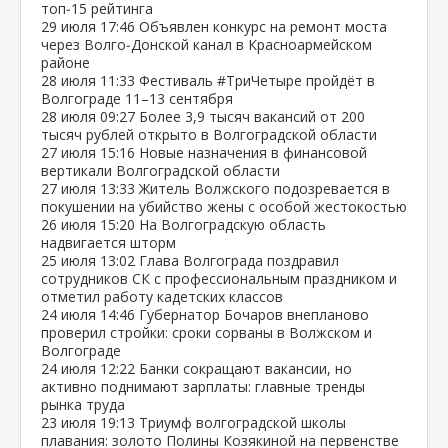
топ‑15 рейтинга
29 июля
17:46
Объявлен конкурс на ремонт моста
через Волго‑Донской канал в Красноармейском
районе
28 июля
11:33
Фестиваль #ТриЧетыре пройдёт в
Волгограде 11–13 сентября
28 июля
09:27
Более 3,9 тысяч вакансий от 200
тысяч рублей открыто в Волгоградской области
27 июля
15:16
Новые назначения в финансовой
вертикали Волгоградской области
27 июля
13:33
Житель Волжского подозревается в
покушении на убийство жены с особой жестокостью
26 июля
15:20
На Волгоградскую область
надвигается шторм
25 июля
13:02
Глава Волгограда поздравил
сотрудников СК с профессиональным праздником и
отметил работу кадетских классов
24 июля
14:46
Губернатор Бочаров внепланово
проверил стройки: сроки сорваны в Волжском и
Волгограде
24 июля
12:22
Банки сокращают вакансии, но
активно поднимают зарплаты: главные тренды
рынка труда
23 июля
19:13
Триумф волгоградской школы
плавания: золото Полины Козякиной на первенстве