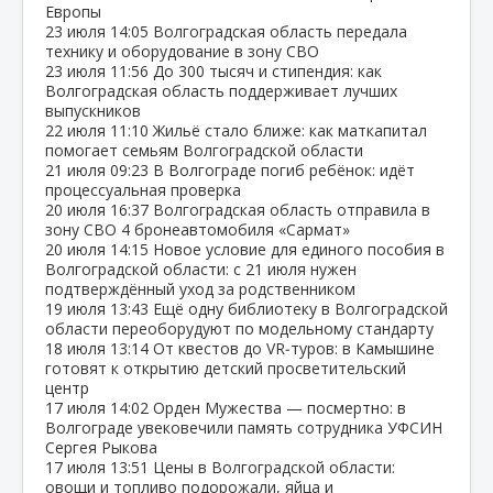
Европы
23 июля
14:05
Волгоградская область передала
технику и оборудование в зону СВО
23 июля
11:56
До 300 тысяч и стипендия: как
Волгоградская область поддерживает лучших
выпускников
22 июля
11:10
Жильё стало ближе: как маткапитал
помогает семьям Волгоградской области
21 июля
09:23
В Волгограде погиб ребёнок: идёт
процессуальная проверка
20 июля
16:37
Волгоградская область отправила в
зону СВО 4 бронеавтомобиля «Сармат»
20 июля
14:15
Новое условие для единого пособия в
Волгоградской области: с 21 июля нужен
подтверждённый уход за родственником
19 июля
13:43
Ещё одну библиотеку в Волгоградской
области переоборудуют по модельному стандарту
18 июля
13:14
От квестов до VR‑туров: в Камышине
готовят к открытию детский просветительский
центр
17 июля
14:02
Орден Мужества — посмертно: в
Волгограде увековечили память сотрудника УФСИН
Сергея Рыкова
17 июля
13:51
Цены в Волгоградской области:
овощи и топливо подорожали, яйца и