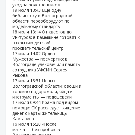
уход за родственником
19 июля
13:43
Ещё одну
библиотеку в Волгоградской
области переоборудуют по
модельному стандарту
18 июля
13:14
От квестов до
VR‑туров: в Камышине готовят к
открытию детский
просветительский центр
17 июля
14:02
Орден
Мужества — посмертно: в
Волгограде увековечили память
сотрудника УФСИН Сергея
Рыкова
17 июля
13:51
Цены в
Волгоградской области: овощи и
топливо подорожали, яйца и
инструменты — подешевели
17 июля
09:44
Кража под видом
помощи: СК расследует хищение
денег с карты жительницы
Камышина
16 июля
15:20
«После
матча — без пробок: в
Волгограде пустят