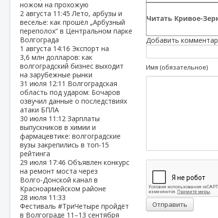
ножом на прохожую
2 августа
11:45
Лето, арбузы и
Читать Кривое-Зерк
веселье: как прошёл „Арбузный
переполох“ в Центральном парке
Волгограда
Добавить комментар
1 августа
14:16
Экспорт на
3,6 млн долларов: как
волгоградский бизнес выходит
Имя (обязательное)
на зарубежные рынки
31 июля
12:11
Волгоградская
область под ударом: Бочаров
озвучил данные о последствиях
атаки БПЛА
30 июля
11:12
Зарплаты
выпускников в химии и
фармацевтике: волгоградские
вузы закрепились в топ‑15
рейтинга
29 июля
17:46
Объявлен конкурс
на ремонт моста через
Волго‑Донской канал в
Красноармейском районе
28 июля
11:33
Отправить
Фестиваль #ТриЧетыре пройдёт
в Волгограде 11–13 сентября