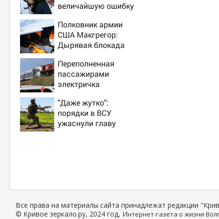
величайшую ошибку
своего отца:
Полковник армии
бездействие против
США Макгрегор:
Трампа
Дырявая блокада
Одессы - когда же в
Переполненная
командовании ВМФ
пассажирами
России за это
электричка
полетят головы?
столкнулась с
"Даже жутко":
грузовым поездом
порядки в ВСУ
— десятки человек
ужаснули главу
пострадали. Видео
британской армии
с места ЧП
Все права на материалы сайта принадлежат редакции "Крив
© Кривое зеркало.ру, 2024 год, И
нтернет-газета о жизни Волг