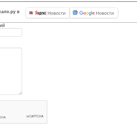
ало.ру в
ий