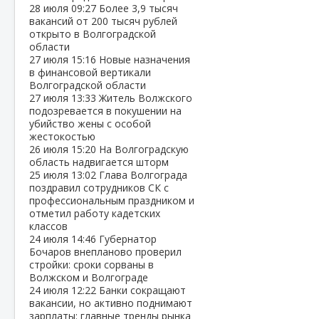
28 июля
09:27
Более 3,9 тысяч
вакансий от 200 тысяч рублей
открыто в Волгоградской
области
27 июля
15:16
Новые назначения
в финансовой вертикали
Волгоградской области
27 июля
13:33
Житель Волжского
подозревается в покушении на
убийство жены с особой
жестокостью
26 июля
15:20
На Волгоградскую
область надвигается шторм
25 июля
13:02
Глава Волгограда
поздравил сотрудников СК с
профессиональным праздником и
отметил работу кадетских
классов
24 июля
14:46
Губернатор
Бочаров внепланово проверил
стройки: сроки сорваны в
Волжском и Волгограде
24 июля
12:22
Банки сокращают
вакансии, но активно поднимают
зарплаты: главные тренды рынка