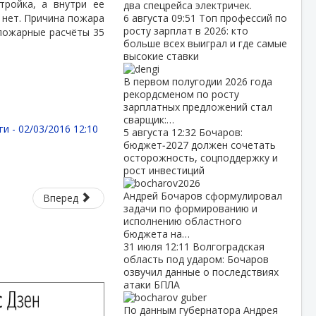
тройка, а внутри ее
два спецрейса электричек.
 нет. Причина пожара
6 августа
09:51
Топ профессий по
росту зарплат в 2026: кто
пожарные расчёты 35
больше всех выиграл и где самые
высокие ставки
В первом полугодии 2026 года
рекордсменом по росту
зарплатных предложений стал
сварщик:…
ги -
02/03/2016 12:10
5 августа
12:32
Бочаров:
бюджет‑2027 должен сочетать
осторожность, соцподдержку и
рост инвестиций
Андрей Бочаров сформулировал
Вперед
задачи по формированию и
исполнению областного
бюджета на…
31 июля
12:11
Волгоградская
область под ударом: Бочаров
озвучил данные о последствиях
атаки БПЛА
По данным губернатора Андрея