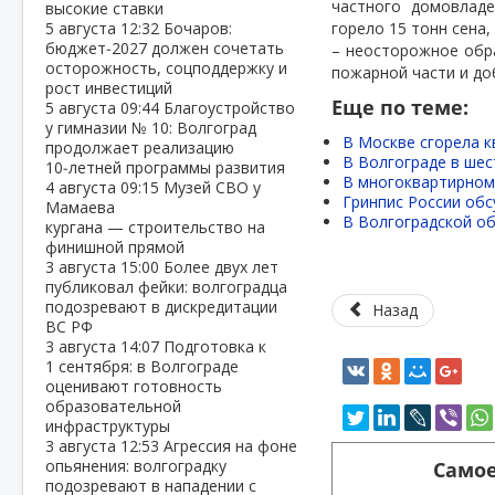
частного домовладе
высокие ставки
5 августа
12:32
Бочаров:
горело 15 тонн сена
бюджет‑2027 должен сочетать
– неосторожное обр
осторожность, соцподдержку и
пожарной части и до
рост инвестиций
Еще по теме:
5 августа
09:44
Благоустройство
у гимназии № 10: Волгоград
В Москве сгорела к
продолжает реализацию
В Волгограде в ше
10‑летней программы развития
В многоквартирном 
4 августа
09:15
Музей СВО у
Гринпис России обс
Мамаева
В Волгоградской об
кургана — строительство на
финишной прямой
3 августа
15:00
Более двух лет
публиковал фейки: волгоградца
подозревают в дискредитации
Назад
ВС РФ
3 августа
14:07
Подготовка к
1 сентября: в Волгограде
оценивают готовность
образовательной
инфраструктуры
3 августа
12:53
Агрессия на фоне
опьянения: волгоградку
Самое
подозревают в нападении с