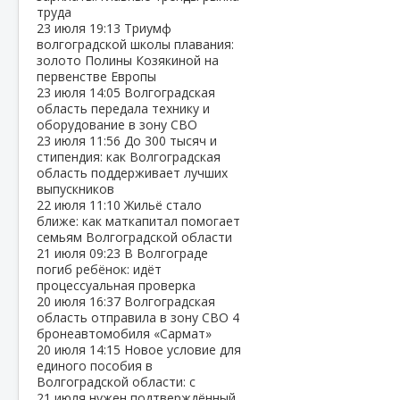
труда
23 июля
19:13
Триумф
волгоградской школы плавания:
золото Полины Козякиной на
первенстве Европы
23 июля
14:05
Волгоградская
область передала технику и
оборудование в зону СВО
23 июля
11:56
До 300 тысяч и
стипендия: как Волгоградская
область поддерживает лучших
выпускников
22 июля
11:10
Жильё стало
ближе: как маткапитал помогает
семьям Волгоградской области
21 июля
09:23
В Волгограде
погиб ребёнок: идёт
процессуальная проверка
20 июля
16:37
Волгоградская
область отправила в зону СВО 4
бронеавтомобиля «Сармат»
20 июля
14:15
Новое условие для
единого пособия в
Волгоградской области: с
21 июля нужен подтверждённый