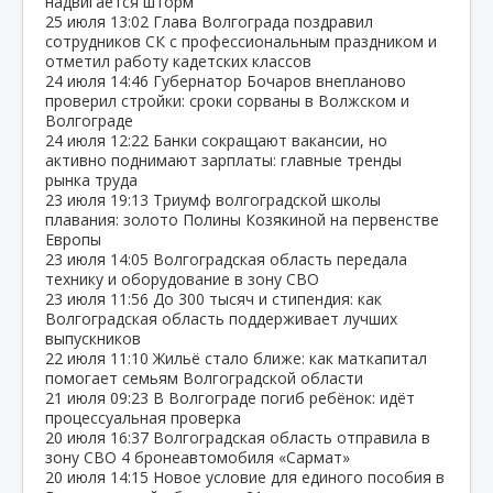
надвигается шторм
25 июля
13:02
Глава Волгограда поздравил
сотрудников СК с профессиональным праздником и
отметил работу кадетских классов
24 июля
14:46
Губернатор Бочаров внепланово
проверил стройки: сроки сорваны в Волжском и
Волгограде
24 июля
12:22
Банки сокращают вакансии, но
активно поднимают зарплаты: главные тренды
рынка труда
23 июля
19:13
Триумф волгоградской школы
плавания: золото Полины Козякиной на первенстве
Европы
23 июля
14:05
Волгоградская область передала
технику и оборудование в зону СВО
23 июля
11:56
До 300 тысяч и стипендия: как
Волгоградская область поддерживает лучших
выпускников
22 июля
11:10
Жильё стало ближе: как маткапитал
помогает семьям Волгоградской области
21 июля
09:23
В Волгограде погиб ребёнок: идёт
процессуальная проверка
20 июля
16:37
Волгоградская область отправила в
зону СВО 4 бронеавтомобиля «Сармат»
20 июля
14:15
Новое условие для единого пособия в