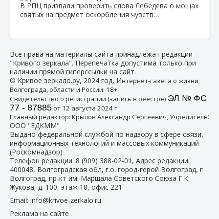
В РПЦ призвали проверить слова Лебедева о мощах
святых на предмет оскорбления чувств…
Все права на материалы сайта принадлежат редакции
"Кривого зеркала". Перепечатка допустима только при
наличии прямой гиперссылки на сайт.
© Кривое зеркало.ру, 2024 год, И
нтернет-газета о жизни
Волгограда, области и России. 18+
ЭЛ № ФС
Свидетельство о регистрации (запись в реестре)
77 - 87885
от 12 августа 2024 г.
:
Главный редактор: Крылов Александр Сергеевич, Учредитель
ООО "ЕДКММ"
Выдано федеральной службой по надзору в сфере связи,
информационных технологий и массовых коммуникаций
(Роскомнадзор)
Телефон редакции:
8 (909) 388-02-01
, Адрес редакции:
400048, Волгоградская обл, г.о. город-герой Волгоград, г
Волгоград, пр-кт им. Маршала Советского Союза Г.К.
Жукова, д. 100, этаж 18, офис 221
Email:
info@krivoe-zerkalo.ru
Реклама на сайте