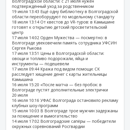
Волгоградской области: с 21 июля нужен
подтверждённый уход за родственником
19 июля
13:43
Ещё одну библиотеку в Волгоградской
области переоборудуют по модельному стандарту
18 июля
13:14
От квестов до VR‑туров: в Камышине
готовят к открытию детский просветительский
центр
17 июля
14:02
Орден Мужества — посмертно: в
Волгограде увековечили память сотрудника УФСИН
Сергея Рыкова
17 июля
13:51
Цены в Волгоградской области:
овощи и топливо подорожали, яйца и
инструменты — подешевели
17 июля
09:44
Кража под видом помощи: СК
расследует хищение денег с карты жительницы
Камышина
16 июля
15:20
«После матча — без пробок: в
Волгограде пустят дополнительные электрички
20 июля
16 июля
10:16
УФАС Волгограда остановило рекламу
клубных шоу‑программ
15 июля
10:03
В Волгограде трое мужчин задержаны
за похищение и вымогательство
14 июля
17:02
Волгоградские сапёры — победители
окружных соревнований Росгвардии