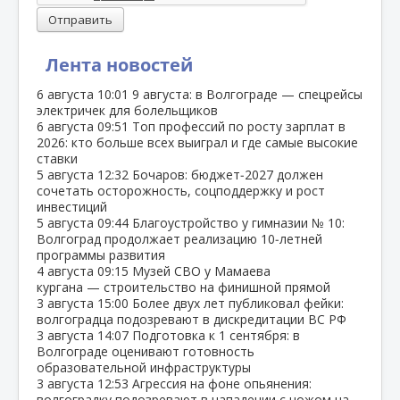
Отправить
Лента новостей
6 августа
10:01
9 августа: в Волгограде — спецрейсы
электричек для болельщиков
6 августа
09:51
Топ профессий по росту зарплат в
2026: кто больше всех выиграл и где самые высокие
ставки
5 августа
12:32
Бочаров: бюджет‑2027 должен
сочетать осторожность, соцподдержку и рост
инвестиций
5 августа
09:44
Благоустройство у гимназии № 10:
Волгоград продолжает реализацию 10‑летней
программы развития
4 августа
09:15
Музей СВО у Мамаева
кургана — строительство на финишной прямой
3 августа
15:00
Более двух лет публиковал фейки:
волгоградца подозревают в дискредитации ВС РФ
3 августа
14:07
Подготовка к 1 сентября: в
Волгограде оценивают готовность
образовательной инфраструктуры
3 августа
12:53
Агрессия на фоне опьянения:
волгоградку подозревают в нападении с ножом на