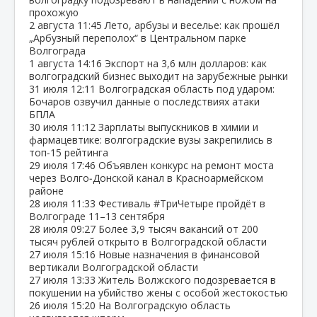
прохожую
2 августа
11:45
Лето, арбузы и веселье: как прошёл
„Арбузный переполох“ в Центральном парке
Волгограда
1 августа
14:16
Экспорт на 3,6 млн долларов: как
волгоградский бизнес выходит на зарубежные рынки
31 июля
12:11
Волгоградская область под ударом:
Бочаров озвучил данные о последствиях атаки
БПЛА
30 июля
11:12
Зарплаты выпускников в химии и
фармацевтике: волгоградские вузы закрепились в
топ‑15 рейтинга
29 июля
17:46
Объявлен конкурс на ремонт моста
через Волго‑Донской канал в Красноармейском
районе
28 июля
11:33
Фестиваль #ТриЧетыре пройдёт в
Волгограде 11–13 сентября
28 июля
09:27
Более 3,9 тысяч вакансий от 200
тысяч рублей открыто в Волгоградской области
27 июля
15:16
Новые назначения в финансовой
вертикали Волгоградской области
27 июля
13:33
Житель Волжского подозревается в
покушении на убийство жены с особой жестокостью
26 июля
15:20
На Волгоградскую область