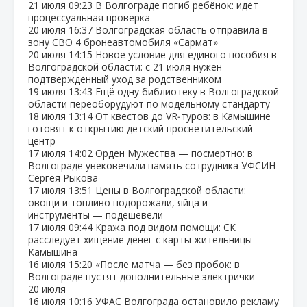
21 июля
09:23
В Волгограде погиб ребёнок: идёт
процессуальная проверка
20 июля
16:37
Волгоградская область отправила в
зону СВО 4 бронеавтомобиля «Сармат»
20 июля
14:15
Новое условие для единого пособия в
Волгоградской области: с 21 июля нужен
подтверждённый уход за родственником
19 июля
13:43
Ещё одну библиотеку в Волгоградской
области переоборудуют по модельному стандарту
18 июля
13:14
От квестов до VR‑туров: в Камышине
готовят к открытию детский просветительский
центр
17 июля
14:02
Орден Мужества — посмертно: в
Волгограде увековечили память сотрудника УФСИН
Сергея Рыкова
17 июля
13:51
Цены в Волгоградской области:
овощи и топливо подорожали, яйца и
инструменты — подешевели
17 июля
09:44
Кража под видом помощи: СК
расследует хищение денег с карты жительницы
Камышина
16 июля
15:20
«После матча — без пробок: в
Волгограде пустят дополнительные электрички
20 июля
16 июля
10:16
УФАС Волгограда остановило рекламу