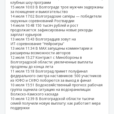
клубных шоу‑программ
15 июля
10:03
В Волгограде трое мужчин задержаны
за похищение и вымогательство
14 июля
17:02
Волгоградские сапёры — победители
окружных соревнований Росгвардии
14 июля
10:48
150 тысяч рублей и рост
продолжается: зафиксированы новые рекорды
зарплат курьеров
13 июля
15:43
Волгоградцев зовут на
ИТ‑соревнование “Нейроигры”
13 июля
11:34
В МАХ запущены комментарии и
расширены возможности авторов
12 июля
15:27
Контракт с Минобороны в
Волгоградской области: увеличенные выплаты
продлены до конца лета
11 июля
15:18
Волгоград примет полуфинал
федерального смотра наставников: 500 участников
из ЮФО и СКФО поборются за выход в финал
10 июля
15:51
Водохозяйственный прогноз: рабочая
группа оценила ситуацию на водохранилищах
Волжско‑Камского каскада
10 июля
12:39
В Волгоградской области тысячи
семей получили новую выплату: как работает мера
поддержки