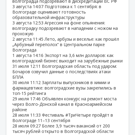
волгоградца подозревают в дискредитации ВС РФ
3 августа
14:07
Подготовка к 1 сентября: в
Волгограде оценивают готовность
образовательной инфраструктуры
3 августа
12:53
Агрессия на фоне опьянения:
волгоградку подозревают в нападении с ножом на
прохожую
2 августа
11:45
Лето, арбузы и веселье: как прошёл
„Арбузный переполох“ в Центральном парке
Волгограда
1 августа
14:16
Экспорт на 3,6 млн долларов: как
волгоградский бизнес выходит на зарубежные рынки
31 июля
12:11
Волгоградская область под ударом:
Бочаров озвучил данные о последствиях атаки
БПЛА
30 июля
11:12
Зарплаты выпускников в химии и
фармацевтике: волгоградские вузы закрепились в
топ‑15 рейтинга
29 июля
17:46
Объявлен конкурс на ремонт моста
через Волго‑Донской канал в Красноармейском
районе
28 июля
11:33
Фестиваль #ТриЧетыре пройдёт в
Волгограде 11–13 сентября
28 июля
09:27
Более 3,9 тысяч вакансий от 200
тысяч рублей открыто в Волгоградской области