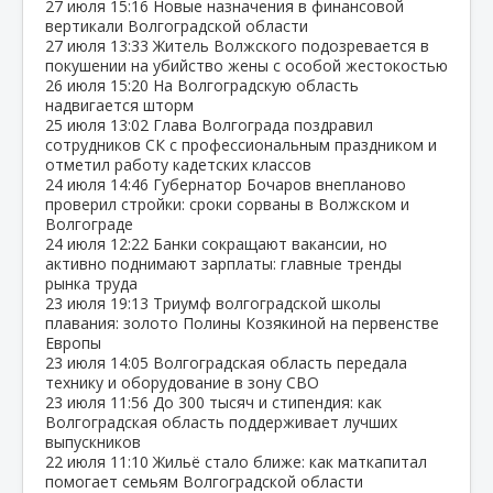
27 июля
15:16
Новые назначения в финансовой
вертикали Волгоградской области
27 июля
13:33
Житель Волжского подозревается в
покушении на убийство жены с особой жестокостью
26 июля
15:20
На Волгоградскую область
надвигается шторм
25 июля
13:02
Глава Волгограда поздравил
сотрудников СК с профессиональным праздником и
отметил работу кадетских классов
24 июля
14:46
Губернатор Бочаров внепланово
проверил стройки: сроки сорваны в Волжском и
Волгограде
24 июля
12:22
Банки сокращают вакансии, но
активно поднимают зарплаты: главные тренды
рынка труда
23 июля
19:13
Триумф волгоградской школы
плавания: золото Полины Козякиной на первенстве
Европы
23 июля
14:05
Волгоградская область передала
технику и оборудование в зону СВО
23 июля
11:56
До 300 тысяч и стипендия: как
Волгоградская область поддерживает лучших
выпускников
22 июля
11:10
Жильё стало ближе: как маткапитал
помогает семьям Волгоградской области