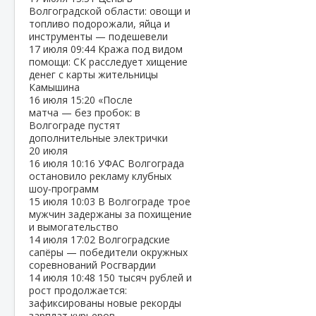
Волгоградской области: овощи и
топливо подорожали, яйца и
инструменты — подешевели
17 июля
09:44
Кража под видом
помощи: СК расследует хищение
денег с карты жительницы
Камышина
16 июля
15:20
«После
матча — без пробок: в
Волгограде пустят
дополнительные электрички
20 июля
16 июля
10:16
УФАС Волгограда
остановило рекламу клубных
шоу‑программ
15 июля
10:03
В Волгограде трое
мужчин задержаны за похищение
и вымогательство
14 июля
17:02
Волгоградские
сапёры — победители окружных
соревнований Росгвардии
14 июля
10:48
150 тысяч рублей и
рост продолжается:
зафиксированы новые рекорды
зарплат курьеров