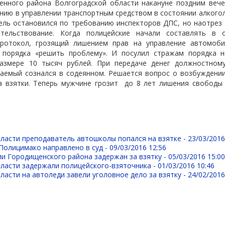
енного района Волгоградской области накануне поздним веч
нию в управлении транспортным средством в состоянии алкогол
ель остановился по требованию инспекторов ДПС, но наотрез 
етельствование. Когда полицейские начали составлять в 
протокол, грозящий лишением прав на управление автомоби
 порядка «решить проблему». И посулил стражам порядка н
размере 10 тысяч рублей. При передаче денег должностном
аемый сознался в содеянном. Решается вопрос о возбуждении
а взятки. Теперь мужчине грозит
до 8 лет лишения свободы
ласти преподаватель автошколы попался на взятке -
23/03/2016
Полицимако направлено в суд -
09/03/2016 12:56
и Городищенского района задержан за взятку -
05/03/2016 15:0
ласти задержали полицейского-взяточника -
01/03/2016 10:46
ласти на автоледи завели уголовное дело за взятку -
24/02/2016