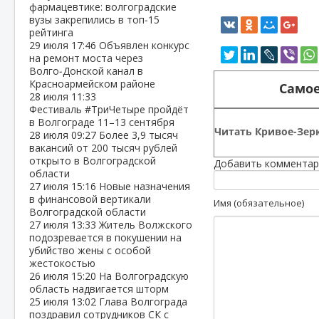
фармацевтике: волгоградские
вузы закрепились в топ‑15
рейтинга
29 июля
17:46
Объявлен конкурс
на ремонт моста через
Волго‑Донской канал в
Красноармейском районе
Самое
28 июля
11:33
Фестиваль #ТриЧетыре пройдёт
в Волгограде 11–13 сентября
Читать Кривое-Зерк
28 июля
09:27
Более 3,9 тысяч
вакансий от 200 тысяч рублей
открыто в Волгоградской
Добавить комментар
области
27 июля
15:16
Новые назначения
в финансовой вертикали
Имя (обязательное)
Волгоградской области
27 июля
13:33
Житель Волжского
подозревается в покушении на
убийство жены с особой
жестокостью
26 июля
15:20
На Волгоградскую
область надвигается шторм
25 июля
13:02
Глава Волгограда
поздравил сотрудников СК с