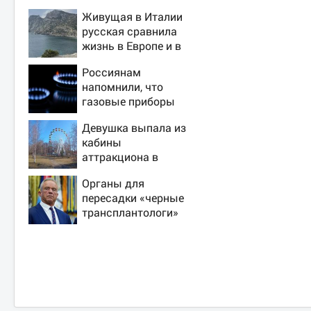
Живущая в Италии
русская сравнила
жизнь в Европе и в
Крыму
Россиянам
напомнили, что
газовые приборы
нельзя
Девушка выпала из
ремонтировать
кабины
самостоятельно
аттракциона в
российском городе
Органы для
пересадки «черные
трансплантологи»
извлекали у еще
живых пациентов