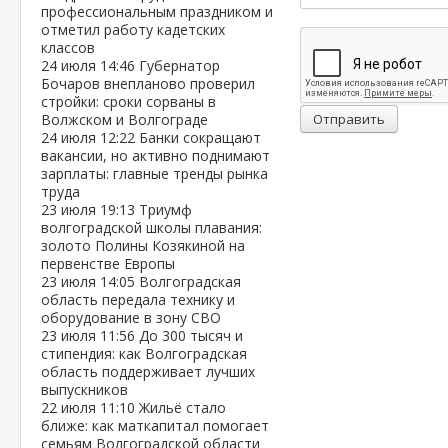
профессиональным праздником и
отметил работу кадетских
классов
24 июля
14:46
Губернатор
Бочаров внепланово проверил
стройки: сроки сорваны в
Волжском и Волгограде
Отправить
24 июля
12:22
Банки сокращают
вакансии, но активно поднимают
зарплаты: главные тренды рынка
труда
23 июля
19:13
Триумф
волгоградской школы плавания:
золото Полины Козякиной на
первенстве Европы
23 июля
14:05
Волгоградская
область передала технику и
оборудование в зону СВО
23 июля
11:56
До 300 тысяч и
стипендия: как Волгоградская
область поддерживает лучших
выпускников
22 июля
11:10
Жильё стало
ближе: как маткапитал помогает
семьям Волгоградской области