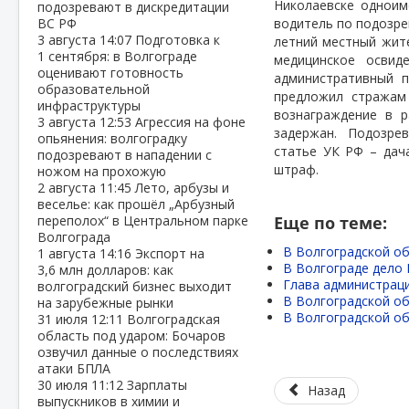
Николаевске одноим
подозревают в дискредитации
ВС РФ
водитель по подозре
3 августа
14:07
Подготовка к
летний местный жит
1 сентября: в Волгограде
медицинское освид
оценивают готовность
административный 
образовательной
предложил стражам
инфраструктуры
вознаграждение в 
3 августа
12:53
Агрессия на фоне
задержан. Подозрев
опьянения: волгоградку
статье УК РФ – дач
подозревают в нападении с
штраф.
ножом на прохожую
2 августа
11:45
Лето, арбузы и
веселье: как прошёл „Арбузный
переполох“ в Центральном парке
Еще по теме:
Волгограда
В Волгоградской об
1 августа
14:16
Экспорт на
В Волгограде дело 
3,6 млн долларов: как
Глава администраци
волгоградский бизнес выходит
В Волгоградской об
на зарубежные рынки
В Волгоградской об
31 июля
12:11
Волгоградская
область под ударом: Бочаров
озвучил данные о последствиях
атаки БПЛА
30 июля
11:12
Зарплаты
Назад
выпускников в химии и