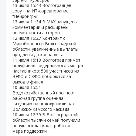
13 июля
15:43
Волгоградцев
зовут на ИТ‑соревнование
“Нейроигры”
13 июля
11:34
В МАХ запущены
комментарии и расширены
возможности авторов
12 июля
15:27
Контракт с
Минобороны в Волгоградской
области: увеличенные выплаты
продлены до конца лета
11 июля
15:18
Волгоград примет
полуфинал федерального смотра
наставников: 500 участников из
ЮФО и СКФО поборются за
выход в финал
10 июля
15:51
Водохозяйственный прогноз:
рабочая группа оценила
ситуацию на водохранилищах
Волжско‑Камского каскада
10 июля
12:39
В Волгоградской
области тысячи семей получили
новую выплату: как работает
мера поддержки