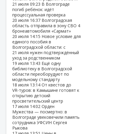
21 июля
09:23
В Волгограде
погиб ребёнок: идёт
процессуальная проверка
20 июля
16:37
Волгоградская
область отправила в зону СВО 4
бронеавтомобиля «Сармат»
20 июля
14:15
Новое условие для
единого пособия в
Волгоградской области: с
21 июля нужен подтверждённый
уход за родственником
19 июля
13:43
Ещё одну
библиотеку в Волгоградской
области переоборудуют по
модельному стандарту
18 июля
13:14
От квестов до
VR‑туров: в Камышине готовят к
открытию детский
просветительский центр
17 июля
14:02
Орден
Мужества — посмертно: в
Волгограде увековечили память
сотрудника УФСИН Сергея
Рыкова
17 июля
13:51
Цены в