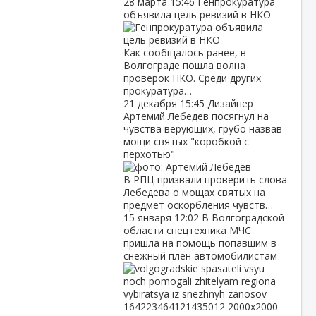
28 марта
15:46
Генпрокуратура
объявила цель ревизий в НКО
Как сообщалось ранее, в
Волгограде пошла волна
проверок НКО. Среди других
прокуратура…
21 декабря
15:45
Дизайнер
Артемий Лебедев посягнул на
чувства верующих, грубо назвав
мощи святых "коробкой с
перхотью"
В РПЦ призвали проверить слова
Лебедева о мощах святых на
предмет оскорбления чувств…
15 января
12:02
В Волгоградской
области спецтехника МЧС
пришла на помощь попавшим в
снежный плен автомобилистам