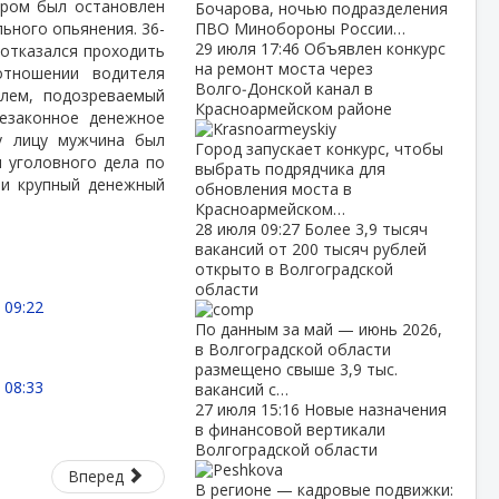
ером был остановлен
Бочарова, ночью подразделения
ьного опьянения. 36-
ПВО Минобороны России…
29 июля
17:46
Объявлен конкурс
отказался проходить
на ремонт моста через
отношении водителя
Волго‑Донской канал в
лем, подозреваемый
Красноармейском районе
езаконное денежное
у лицу мужчина был
Город запускает конкурс, чтобы
 уголовного дела по
выбрать подрядчика для
 и крупный денежный
обновления моста в
Красноармейском…
28 июля
09:27
Более 3,9 тысяч
вакансий от 200 тысяч рублей
открыто в Волгоградской
области
 09:22
По данным за май — июнь 2026,
0
в Волгоградской области
размещено свыше 3,9 тыс.
 08:33
вакансий с…
27 июля
15:16
Новые назначения
в финансовой вертикали
Волгоградской области
Вперед
В регионе — кадровые подвижки: