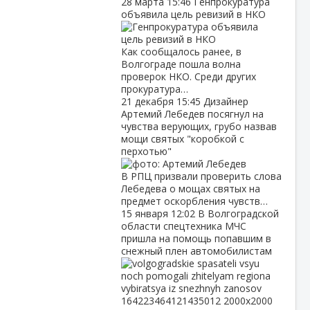
28 марта
15:46
Генпрокуратура
объявила цель ревизий в НКО
Как сообщалось ранее, в
Волгограде пошла волна
проверок НКО. Среди других
прокуратура…
21 декабря
15:45
Дизайнер
Артемий Лебедев посягнул на
чувства верующих, грубо назвав
мощи святых "коробкой с
перхотью"
В РПЦ призвали проверить слова
Лебедева о мощах святых на
предмет оскорбления чувств…
15 января
12:02
В Волгоградской
области спецтехника МЧС
пришла на помощь попавшим в
снежный плен автомобилистам