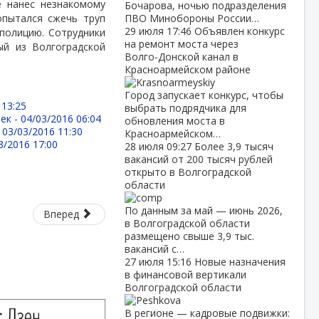
е нанес незнакомому
Бочарова, ночью подразделения
опытался сжечь труп
ПВО Минобороны России…
29 июля
17:46
Объявлен конкурс
полицию. Сотрудники
на ремонт моста через
ый из Волгоградской
Волго‑Донской канал в
Красноармейском районе
Город запускает конкурс, чтобы
 13:25
выбрать подрядчика для
ек -
04/03/2016 06:04
обновления моста в
-
03/03/2016 11:30
Красноармейском…
3/2016 17:00
28 июля
09:27
Более 3,9 тысяч
вакансий от 200 тысяч рублей
открыто в Волгоградской
области
По данным за май — июнь 2026,
Вперед
в Волгоградской области
размещено свыше 3,9 тыс.
вакансий с…
27 июля
15:16
Новые назначения
в финансовой вертикали
Волгоградской области
В регионе — кадровые подвижки: