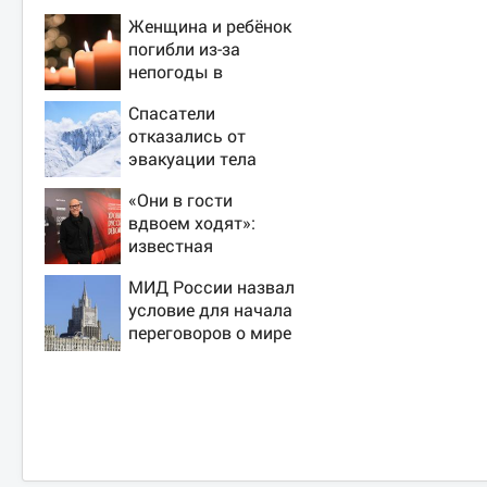
Женщина и ребёнок
погибли из-за
непогоды в
Смоленске
Спасатели
отказались от
эвакуации тела
Натальи
«Они в гости
Наговицыной с
вдвоем ходят»:
семитысячника
известная
журналистка
МИД России назвал
подтвердила роман
условие для начала
Бондарчука и
переговоров о мире
Исаковой
с Украиной