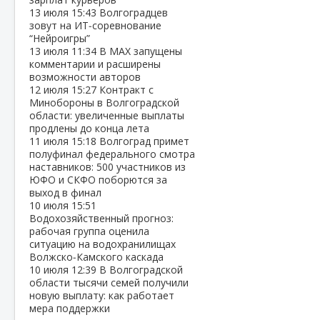
13 июля
15:43
Волгоградцев
зовут на ИТ‑соревнование
“Нейроигры”
13 июля
11:34
В МАХ запущены
комментарии и расширены
возможности авторов
12 июля
15:27
Контракт с
Минобороны в Волгоградской
области: увеличенные выплаты
продлены до конца лета
11 июля
15:18
Волгоград примет
полуфинал федерального смотра
наставников: 500 участников из
ЮФО и СКФО поборются за
выход в финал
10 июля
15:51
Водохозяйственный прогноз:
рабочая группа оценила
ситуацию на водохранилищах
Волжско‑Камского каскада
10 июля
12:39
В Волгоградской
области тысячи семей получили
новую выплату: как работает
мера поддержки