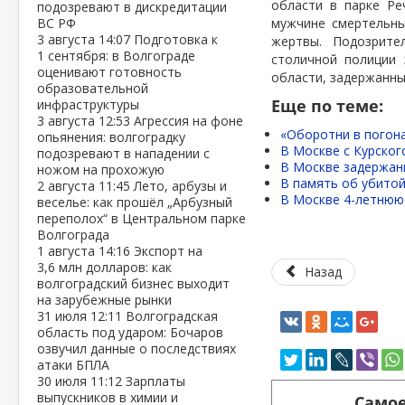
области в парке Ре
подозревают в дискредитации
ВС РФ
мужчине смертельны
3 августа
14:07
Подготовка к
жертвы.
Подозрител
1 сентября: в Волгограде
столичной полиции 
оценивают готовность
области, задержанны
образовательной
Еще по теме:
инфраструктуры
3 августа
12:53
Агрессия на фоне
«Оборотни в погон
опьянения: волгоградку
В Москве с Курског
подозревают в нападении с
В Москве задержан
ножом на прохожую
В память об убитой
2 августа
11:45
Лето, арбузы и
В Москве 4-летнюю 
веселье: как прошёл „Арбузный
переполох“ в Центральном парке
Волгограда
1 августа
14:16
Экспорт на
3,6 млн долларов: как
Назад
волгоградский бизнес выходит
на зарубежные рынки
31 июля
12:11
Волгоградская
область под ударом: Бочаров
озвучил данные о последствиях
атаки БПЛА
30 июля
11:12
Зарплаты
выпускников в химии и
Самое