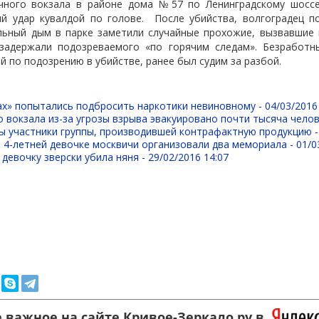
чного вокзала в районе дома №57 по Ленинградскому шосс
й удар кувалдой по голове.
После убийства, волгоградец п
ьный дым в парке заметили случайные прохожие, вызвавшие 
задержали подозреваемого «по горячим следам». Безработн
й по подозрению в убийстве, ранее был судим за разбой.
ах» попытались подбросить наркотики невиновному -
04/03/2016
о вокзала из-за угрозы взрыва эвакуировано почти тысяча челов
ы участники группы, производившей контрафактную продукцию 
 4-летней девочке москвичи организовали два мемориала -
01/0
девочку зверски убила няня -
29/02/2016 14:07
 важное на сайте Кривое-Зеркало.ру в