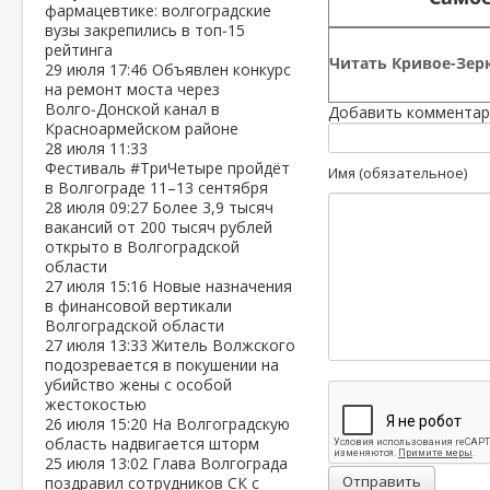
фармацевтике: волгоградские
вузы закрепились в топ‑15
рейтинга
Читать Кривое-Зерк
29 июля
17:46
Объявлен конкурс
на ремонт моста через
Волго‑Донской канал в
Добавить комментар
Красноармейском районе
28 июля
11:33
Фестиваль #ТриЧетыре пройдёт
Имя (обязательное)
в Волгограде 11–13 сентября
28 июля
09:27
Более 3,9 тысяч
вакансий от 200 тысяч рублей
открыто в Волгоградской
области
27 июля
15:16
Новые назначения
в финансовой вертикали
Волгоградской области
27 июля
13:33
Житель Волжского
подозревается в покушении на
убийство жены с особой
жестокостью
26 июля
15:20
На Волгоградскую
область надвигается шторм
25 июля
13:02
Глава Волгограда
Отправить
поздравил сотрудников СК с