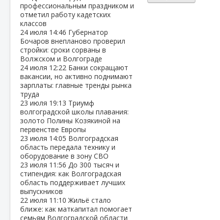
профессиональным праздником и
отметил работу кадетских
классов
24 июля
14:46
Губернатор
Бочаров внепланово проверил
стройки: сроки сорваны в
Волжском и Волгограде
24 июля
12:22
Банки сокращают
вакансии, но активно поднимают
зарплаты: главные тренды рынка
труда
23 июля
19:13
Триумф
волгоградской школы плавания:
золото Полины Козякиной на
первенстве Европы
23 июля
14:05
Волгоградская
область передала технику и
оборудование в зону СВО
23 июля
11:56
До 300 тысяч и
стипендия: как Волгоградская
область поддерживает лучших
выпускников
22 июля
11:10
Жильё стало
ближе: как маткапитал помогает
семьям Волгоградской области