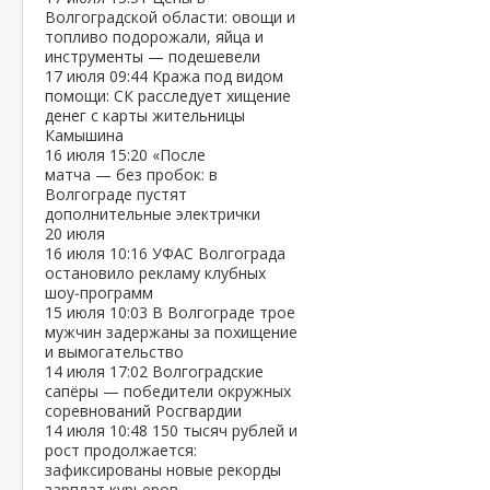
Волгоградской области: овощи и
топливо подорожали, яйца и
инструменты — подешевели
17 июля
09:44
Кража под видом
помощи: СК расследует хищение
денег с карты жительницы
Камышина
16 июля
15:20
«После
матча — без пробок: в
Волгограде пустят
дополнительные электрички
20 июля
16 июля
10:16
УФАС Волгограда
остановило рекламу клубных
шоу‑программ
15 июля
10:03
В Волгограде трое
мужчин задержаны за похищение
и вымогательство
14 июля
17:02
Волгоградские
сапёры — победители окружных
соревнований Росгвардии
14 июля
10:48
150 тысяч рублей и
рост продолжается:
зафиксированы новые рекорды
зарплат курьеров