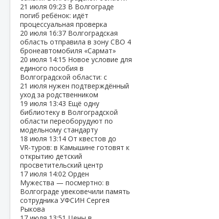
21 июля
09:23
В Волгограде
погиб ребёнок: идёт
процессуальная проверка
20 июля
16:37
Волгоградская
область отправила в зону СВО 4
бронеавтомобиля «Сармат»
20 июля
14:15
Новое условие для
единого пособия в
Волгоградской области: с
21 июля нужен подтверждённый
уход за родственником
19 июля
13:43
Ещё одну
библиотеку в Волгоградской
области переоборудуют по
модельному стандарту
18 июля
13:14
От квестов до
VR‑туров: в Камышине готовят к
открытию детский
просветительский центр
17 июля
14:02
Орден
Мужества — посмертно: в
Волгограде увековечили память
сотрудника УФСИН Сергея
Рыкова
17 июля
13:51
Цены в