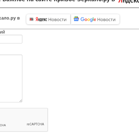
ало.ру в
ий