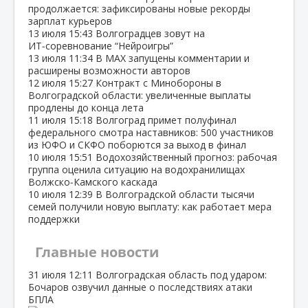
продолжается: зафиксированы новые рекорды
зарплат курьеров
13 июля
15:43
Волгоградцев зовут на
ИТ‑соревнование “Нейроигры”
13 июля
11:34
В МАХ запущены комментарии и
расширены возможности авторов
12 июля
15:27
Контракт с Минобороны в
Волгоградской области: увеличенные выплаты
продлены до конца лета
11 июля
15:18
Волгоград примет полуфинал
федерального смотра наставников: 500 участников
из ЮФО и СКФО поборются за выход в финал
10 июля
15:51
Водохозяйственный прогноз: рабочая
группа оценила ситуацию на водохранилищах
Волжско‑Камского каскада
10 июля
12:39
В Волгоградской области тысячи
семей получили новую выплату: как работает мера
поддержки
Главные новости
31 июля
12:11
Волгоградская область под ударом:
Бочаров озвучил данные о последствиях атаки
БПЛА