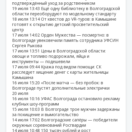
подтверждённый уход за родственником
19 июля
13:43
Ещё одну библиотеку в Волгоградской
области переоборудуют по модельному стандарту
18 июля
13:14
От квестов до VR‑туров: в Камышине
готовят к открытию детский просветительский
центр
17 июля
14:02
Орден Мужества — посмертно: в
Волгограде увековечили память сотрудника УФСИН
Сергея Рыкова
17 июля
13:51
Цены в Волгоградской области:
овощи и топливо подорожали, яйца и
инструменты — подешевели
17 июля
09:44
Кража под видом помощи: СК
расследует хищение денег с карты жительницы
Камышина
16 июля
15:20
«После матча — без пробок: в
Волгограде пустят дополнительные электрички
20 июля
16 июля
10:16
УФАС Волгограда остановило рекламу
клубных шоу‑программ
15 июля
10:03
В Волгограде трое мужчин задержаны
за похищение и вымогательство
14 июля
17:02
Волгоградские сапёры — победители
окружных соревнований Росгвардии
14 июля
10:48
150 тысяч рублей и рост