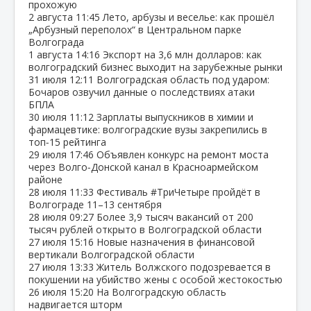
прохожую
2 августа
11:45
Лето, арбузы и веселье: как прошёл
„Арбузный переполох“ в Центральном парке
Волгограда
1 августа
14:16
Экспорт на 3,6 млн долларов: как
волгоградский бизнес выходит на зарубежные рынки
31 июля
12:11
Волгоградская область под ударом:
Бочаров озвучил данные о последствиях атаки
БПЛА
30 июля
11:12
Зарплаты выпускников в химии и
фармацевтике: волгоградские вузы закрепились в
топ‑15 рейтинга
29 июля
17:46
Объявлен конкурс на ремонт моста
через Волго‑Донской канал в Красноармейском
районе
28 июля
11:33
Фестиваль #ТриЧетыре пройдёт в
Волгограде 11–13 сентября
28 июля
09:27
Более 3,9 тысяч вакансий от 200
тысяч рублей открыто в Волгоградской области
27 июля
15:16
Новые назначения в финансовой
вертикали Волгоградской области
27 июля
13:33
Житель Волжского подозревается в
покушении на убийство жены с особой жестокостью
26 июля
15:20
На Волгоградскую область
надвигается шторм