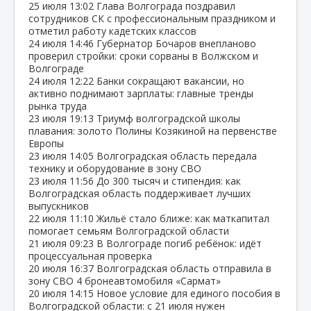
25 июля
13:02
Глава Волгограда поздравил
сотрудников СК с профессиональным праздником и
отметил работу кадетских классов
24 июля
14:46
Губернатор Бочаров внепланово
проверил стройки: сроки сорваны в Волжском и
Волгограде
24 июля
12:22
Банки сокращают вакансии, но
активно поднимают зарплаты: главные тренды
рынка труда
23 июля
19:13
Триумф волгоградской школы
плавания: золото Полины Козякиной на первенстве
Европы
23 июля
14:05
Волгоградская область передала
технику и оборудование в зону СВО
23 июля
11:56
До 300 тысяч и стипендия: как
Волгоградская область поддерживает лучших
выпускников
22 июля
11:10
Жильё стало ближе: как маткапитал
помогает семьям Волгоградской области
21 июля
09:23
В Волгограде погиб ребёнок: идёт
процессуальная проверка
20 июля
16:37
Волгоградская область отправила в
зону СВО 4 бронеавтомобиля «Сармат»
20 июля
14:15
Новое условие для единого пособия в
Волгоградской области: с 21 июля нужен