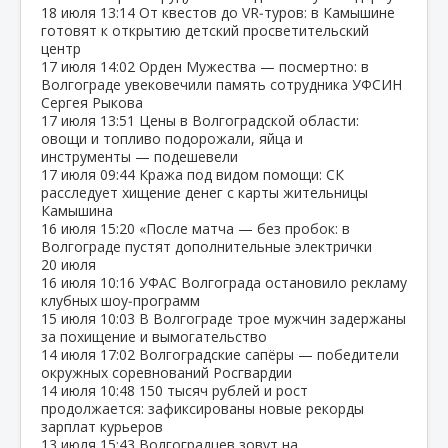
18 июля
13:14
От квестов до VR‑туров: в Камышине
готовят к открытию детский просветительский
центр
17 июля
14:02
Орден Мужества — посмертно: в
Волгограде увековечили память сотрудника УФСИН
Сергея Рыкова
17 июля
13:51
Цены в Волгоградской области:
овощи и топливо подорожали, яйца и
инструменты — подешевели
17 июля
09:44
Кража под видом помощи: СК
расследует хищение денег с карты жительницы
Камышина
16 июля
15:20
«После матча — без пробок: в
Волгограде пустят дополнительные электрички
20 июля
16 июля
10:16
УФАС Волгограда остановило рекламу
клубных шоу‑программ
15 июля
10:03
В Волгограде трое мужчин задержаны
за похищение и вымогательство
14 июля
17:02
Волгоградские сапёры — победители
окружных соревнований Росгвардии
14 июля
10:48
150 тысяч рублей и рост
продолжается: зафиксированы новые рекорды
зарплат курьеров
13 июля
15:43
Волгоградцев зовут на