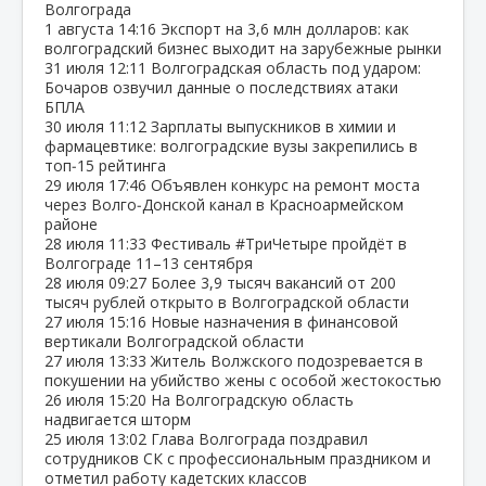
Волгограда
1 августа
14:16
Экспорт на 3,6 млн долларов: как
волгоградский бизнес выходит на зарубежные рынки
31 июля
12:11
Волгоградская область под ударом:
Бочаров озвучил данные о последствиях атаки
БПЛА
30 июля
11:12
Зарплаты выпускников в химии и
фармацевтике: волгоградские вузы закрепились в
топ‑15 рейтинга
29 июля
17:46
Объявлен конкурс на ремонт моста
через Волго‑Донской канал в Красноармейском
районе
28 июля
11:33
Фестиваль #ТриЧетыре пройдёт в
Волгограде 11–13 сентября
28 июля
09:27
Более 3,9 тысяч вакансий от 200
тысяч рублей открыто в Волгоградской области
27 июля
15:16
Новые назначения в финансовой
вертикали Волгоградской области
27 июля
13:33
Житель Волжского подозревается в
покушении на убийство жены с особой жестокостью
26 июля
15:20
На Волгоградскую область
надвигается шторм
25 июля
13:02
Глава Волгограда поздравил
сотрудников СК с профессиональным праздником и
отметил работу кадетских классов