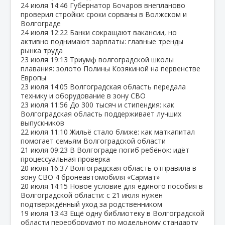
24 июля
14:46
Губернатор Бочаров внепланово
проверил стройки: сроки сорваны в Волжском и
Волгограде
24 июля
12:22
Банки сокращают вакансии, но
активно поднимают зарплаты: главные тренды
рынка труда
23 июля
19:13
Триумф волгоградской школы
плавания: золото Полины Козякиной на первенстве
Европы
23 июля
14:05
Волгоградская область передала
технику и оборудование в зону СВО
23 июля
11:56
До 300 тысяч и стипендия: как
Волгоградская область поддерживает лучших
выпускников
22 июля
11:10
Жильё стало ближе: как маткапитал
помогает семьям Волгоградской области
21 июля
09:23
В Волгограде погиб ребёнок: идёт
процессуальная проверка
20 июля
16:37
Волгоградская область отправила в
зону СВО 4 бронеавтомобиля «Сармат»
20 июля
14:15
Новое условие для единого пособия в
Волгоградской области: с 21 июля нужен
подтверждённый уход за родственником
19 июля
13:43
Ещё одну библиотеку в Волгоградской
области переоборудуют по модельному стандарту