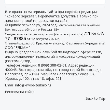
Все права на материалы сайта принадлежат редакции
"Кривого зеркала". Перепечатка допустима только при
наличии прямой гиперссылки на сайт.
© Кривое зеркало.ру, 2024 год, И
нтернет-газета о жизни
Волгограда, области и России. 18+
ЭЛ № ФС
Свидетельство о регистрации (запись в реестре)
77 - 87885
от 12 августа 2024 г.
:
Главный редактор: Крылов Александр Сергеевич, Учредитель
ООО "ЕДКММ"
Выдано федеральной службой по надзору в сфере связи,
информационных технологий и массовых коммуникаций
(Роскомнадзор)
Телефон редакции:
8 (909) 388-02-01
, Адрес редакции:
400048, Волгоградская обл, г.о. город-герой Волгоград, г
Волгоград, пр-кт им. Маршала Советского Союза Г.К.
Жукова, д. 100, этаж 18, офис 221
Email:
info@krivoe-zerkalo.ru
Реклама на сайте
Back to Top