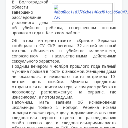
В Волгоградской
области
завершено
расследование
уголовного дела
об убийстве ребенка, совершенном осенью
прошлого года в Клетском районе.
Об этом интернет-газете «Кривое Зеркало»
сообщили в СУ СКР региона. 32-летний местный
житель обвиняется в убийстве малолетнего,
сопряженном с насильственными действиями
сексуального характера.
Поздним вечером 4 ноября прошлого года пьяный
мужчина пришел в гости к знакомой. Женщины дома
не оказалось, и незваного гостя встретила 10-
летняя дочь хозяйки. Мужчина предложил
отправиться на поиски матери, а сам увел ребенка в
лесополосу, расположенную на окраине, где
изнасиловал, а потом задушил.
Напомним, мать заявила об исчезновении
школьницы только 5 ноября. Ребенка искала
полиция и волонтеры, к делу подключились опытные
следователи первого отдела по расследованию
особо важных дел и следователи-криминалисты
областного управления СКР. Они в первую очередь