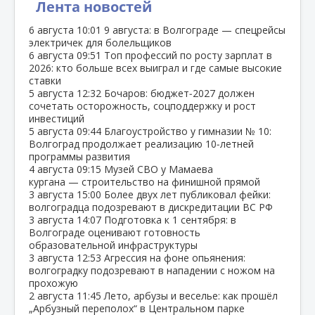
Лента новостей
6 августа
10:01
9 августа: в Волгограде — спецрейсы
электричек для болельщиков
6 августа
09:51
Топ профессий по росту зарплат в
2026: кто больше всех выиграл и где самые высокие
ставки
5 августа
12:32
Бочаров: бюджет‑2027 должен
сочетать осторожность, соцподдержку и рост
инвестиций
5 августа
09:44
Благоустройство у гимназии № 10:
Волгоград продолжает реализацию 10‑летней
программы развития
4 августа
09:15
Музей СВО у Мамаева
кургана — строительство на финишной прямой
3 августа
15:00
Более двух лет публиковал фейки:
волгоградца подозревают в дискредитации ВС РФ
3 августа
14:07
Подготовка к 1 сентября: в
Волгограде оценивают готовность
образовательной инфраструктуры
3 августа
12:53
Агрессия на фоне опьянения:
волгоградку подозревают в нападении с ножом на
прохожую
2 августа
11:45
Лето, арбузы и веселье: как прошёл
„Арбузный переполох“ в Центральном парке