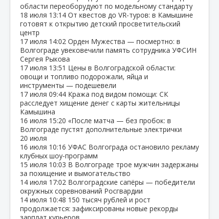
области переоборудуют по модельному стандарту
18 июля
13:14
От квестов до VR‑туров: в Камышине
готовят к открытию детский просветительский
центр
17 июля
14:02
Орден Мужества — посмертно: в
Волгограде увековечили память сотрудника УФСИН
Сергея Рыкова
17 июля
13:51
Цены в Волгоградской области:
овощи и топливо подорожали, яйца и
инструменты — подешевели
17 июля
09:44
Кража под видом помощи: СК
расследует хищение денег с карты жительницы
Камышина
16 июля
15:20
«После матча — без пробок: в
Волгограде пустят дополнительные электрички
20 июля
16 июля
10:16
УФАС Волгограда остановило рекламу
клубных шоу‑программ
15 июля
10:03
В Волгограде трое мужчин задержаны
за похищение и вымогательство
14 июля
17:02
Волгоградские сапёры — победители
окружных соревнований Росгвардии
14 июля
10:48
150 тысяч рублей и рост
продолжается: зафиксированы новые рекорды
зарплат курьеров