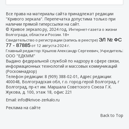
Все права на материалы сайта принадлежат редакции
"Кривого зеркала". Перепечатка допустима только при
наличии прямой гиперссылки на сайт.
© Кривое зеркало.ру, 2024 год, И
нтернет-газета о жизни
Волгограда, области и России. 18+
ЭЛ № ФС
Свидетельство о регистрации (запись в реестре)
77 - 87885
от 12 августа 2024 г.
:
Главный редактор: Крылов Александр Сергеевич, Учредитель
ООО "ЕДКММ"
Выдано федеральной службой по надзору в сфере связи,
информационных технологий и массовых коммуникаций
(Роскомнадзор)
Телефон редакции:
8 (909) 388-02-01
, Адрес редакции:
400048, Волгоградская обл, г.о. город-герой Волгоград, г
Волгоград, пр-кт им. Маршала Советского Союза Г.К.
Жукова, д. 100, этаж 18, офис 221
Email:
info@krivoe-zerkalo.ru
Реклама на сайте
Back to Top