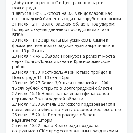
„Арбузный переполох“ в Центральном парке
Волгограда
1 августа
14:16
Экспорт на 3,6 млн долларов: как
волгоградский бизнес выходит на зарубежные рынки
31 июля
12:11
Волгоградская область под ударом:
Бочаров озвучил данные о последствиях атаки
БПЛА
30 июля
11:12
Зарплаты выпускников в химии и
фармацевтике: волгоградские вузы закрепились в
топ‑15 рейтинга
29 июля
17:46
Объявлен конкурс на ремонт моста
через Волго‑Донской канал в Красноармейском
районе
28 июля
11:33
Фестиваль #ТриЧетыре пройдёт в
Волгограде 11–13 сентября
28 июля
09:27
Более 3,9 тысяч вакансий от 200
тысяч рублей открыто в Волгоградской области
27 июля
15:16
Новые назначения в финансовой
вертикали Волгоградской области
27 июля
13:33
Житель Волжского подозревается в
покушении на убийство жены с особой жестокостью
26 июля
15:20
На Волгоградскую область
надвигается шторм
25 июля
13:02
Глава Волгограда поздравил
сотрудников СК с профессиональным праздником и