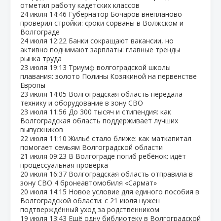
отметил работу кадетских классов
24 июля
14:46
Губернатор Бочаров внепланово
проверил стройки: сроки сорваны в Волжском и
Волгограде
24 июля
12:22
Банки сокращают вакансии, но
активно поднимают зарплаты: главные тренды
рынка труда
23 июля
19:13
Триумф волгоградской школы
плавания: золото Полины Козякиной на первенстве
Европы
23 июля
14:05
Волгоградская область передала
технику и оборудование в зону СВО
23 июля
11:56
До 300 тысяч и стипендия: как
Волгоградская область поддерживает лучших
выпускников
22 июля
11:10
Жильё стало ближе: как маткапитал
помогает семьям Волгоградской области
21 июля
09:23
В Волгограде погиб ребёнок: идёт
процессуальная проверка
20 июля
16:37
Волгоградская область отправила в
зону СВО 4 бронеавтомобиля «Сармат»
20 июля
14:15
Новое условие для единого пособия в
Волгоградской области: с 21 июля нужен
подтверждённый уход за родственником
19 июля
13:43
Ещё одну библиотеку в Волгоградской