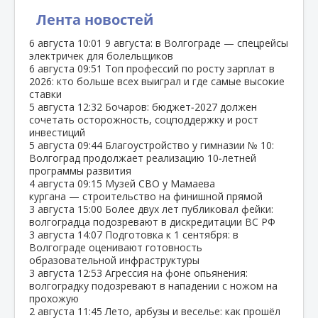
Лента новостей
6 августа
10:01
9 августа: в Волгограде — спецрейсы
электричек для болельщиков
6 августа
09:51
Топ профессий по росту зарплат в
2026: кто больше всех выиграл и где самые высокие
ставки
5 августа
12:32
Бочаров: бюджет‑2027 должен
сочетать осторожность, соцподдержку и рост
инвестиций
5 августа
09:44
Благоустройство у гимназии № 10:
Волгоград продолжает реализацию 10‑летней
программы развития
4 августа
09:15
Музей СВО у Мамаева
кургана — строительство на финишной прямой
3 августа
15:00
Более двух лет публиковал фейки:
волгоградца подозревают в дискредитации ВС РФ
3 августа
14:07
Подготовка к 1 сентября: в
Волгограде оценивают готовность
образовательной инфраструктуры
3 августа
12:53
Агрессия на фоне опьянения:
волгоградку подозревают в нападении с ножом на
прохожую
2 августа
11:45
Лето, арбузы и веселье: как прошёл