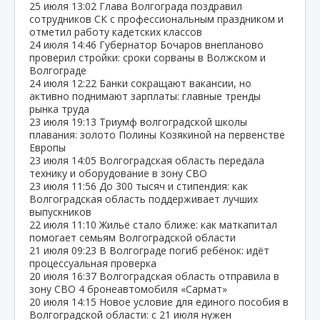
25 июля
13:02
Глава Волгограда поздравил
сотрудников СК с профессиональным праздником и
отметил работу кадетских классов
24 июля
14:46
Губернатор Бочаров внепланово
проверил стройки: сроки сорваны в Волжском и
Волгограде
24 июля
12:22
Банки сокращают вакансии, но
активно поднимают зарплаты: главные тренды
рынка труда
23 июля
19:13
Триумф волгоградской школы
плавания: золото Полины Козякиной на первенстве
Европы
23 июля
14:05
Волгоградская область передала
технику и оборудование в зону СВО
23 июля
11:56
До 300 тысяч и стипендия: как
Волгоградская область поддерживает лучших
выпускников
22 июля
11:10
Жильё стало ближе: как маткапитал
помогает семьям Волгоградской области
21 июля
09:23
В Волгограде погиб ребёнок: идёт
процессуальная проверка
20 июля
16:37
Волгоградская область отправила в
зону СВО 4 бронеавтомобиля «Сармат»
20 июля
14:15
Новое условие для единого пособия в
Волгоградской области: с 21 июля нужен