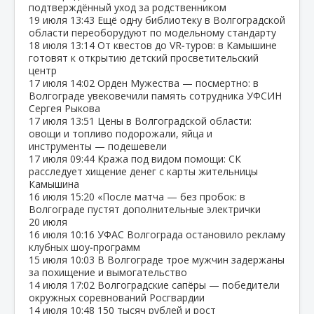
подтверждённый уход за родственником
19 июля
13:43
Ещё одну библиотеку в Волгоградской
области переоборудуют по модельному стандарту
18 июля
13:14
От квестов до VR‑туров: в Камышине
готовят к открытию детский просветительский
центр
17 июля
14:02
Орден Мужества — посмертно: в
Волгограде увековечили память сотрудника УФСИН
Сергея Рыкова
17 июля
13:51
Цены в Волгоградской области:
овощи и топливо подорожали, яйца и
инструменты — подешевели
17 июля
09:44
Кража под видом помощи: СК
расследует хищение денег с карты жительницы
Камышина
16 июля
15:20
«После матча — без пробок: в
Волгограде пустят дополнительные электрички
20 июля
16 июля
10:16
УФАС Волгограда остановило рекламу
клубных шоу‑программ
15 июля
10:03
В Волгограде трое мужчин задержаны
за похищение и вымогательство
14 июля
17:02
Волгоградские сапёры — победители
окружных соревнований Росгвардии
14 июля
10:48
150 тысяч рублей и рост