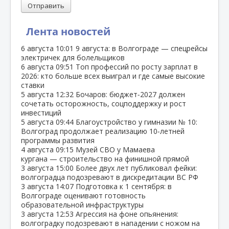
Отправить
Лента новостей
6 августа
10:01
9 августа: в Волгограде — спецрейсы
электричек для болельщиков
6 августа
09:51
Топ профессий по росту зарплат в
2026: кто больше всех выиграл и где самые высокие
ставки
5 августа
12:32
Бочаров: бюджет‑2027 должен
сочетать осторожность, соцподдержку и рост
инвестиций
5 августа
09:44
Благоустройство у гимназии № 10:
Волгоград продолжает реализацию 10‑летней
программы развития
4 августа
09:15
Музей СВО у Мамаева
кургана — строительство на финишной прямой
3 августа
15:00
Более двух лет публиковал фейки:
волгоградца подозревают в дискредитации ВС РФ
3 августа
14:07
Подготовка к 1 сентября: в
Волгограде оценивают готовность
образовательной инфраструктуры
3 августа
12:53
Агрессия на фоне опьянения:
волгоградку подозревают в нападении с ножом на