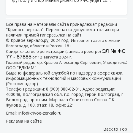
футболу и спортивный директор РФС уйдет со…
Все права на материалы сайта принадлежат редакции
"Кривого зеркала". Перепечатка допустима только при
наличии прямой гиперссылки на сайт.
© Кривое зеркало.ру, 2024 год, И
нтернет-газета о жизни
Волгограда, области и России. 18+
ЭЛ № ФС
Свидетельство о регистрации (запись в реестре)
77 - 87885
от 12 августа 2024 г.
:
Главный редактор: Крылов Александр Сергеевич, Учредитель
ООО "ЕДКММ"
Выдано федеральной службой по надзору в сфере связи,
информационных технологий и массовых коммуникаций
(Роскомнадзор)
Телефон редакции:
8 (909) 388-02-01
, Адрес редакции:
400048, Волгоградская обл, г.о. город-герой Волгоград, г
Волгоград, пр-кт им. Маршала Советского Союза Г.К.
Жукова, д. 100, этаж 18, офис 221
Email:
info@krivoe-zerkalo.ru
Реклама на сайте
Back to Top