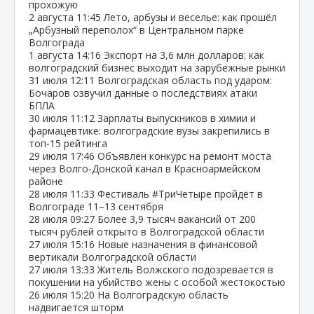
прохожую
2 августа
11:45
Лето, арбузы и веселье: как прошёл
„Арбузный переполох“ в Центральном парке
Волгограда
1 августа
14:16
Экспорт на 3,6 млн долларов: как
волгоградский бизнес выходит на зарубежные рынки
31 июля
12:11
Волгоградская область под ударом:
Бочаров озвучил данные о последствиях атаки
БПЛА
30 июля
11:12
Зарплаты выпускников в химии и
фармацевтике: волгоградские вузы закрепились в
топ‑15 рейтинга
29 июля
17:46
Объявлен конкурс на ремонт моста
через Волго‑Донской канал в Красноармейском
районе
28 июля
11:33
Фестиваль #ТриЧетыре пройдёт в
Волгограде 11–13 сентября
28 июля
09:27
Более 3,9 тысяч вакансий от 200
тысяч рублей открыто в Волгоградской области
27 июля
15:16
Новые назначения в финансовой
вертикали Волгоградской области
27 июля
13:33
Житель Волжского подозревается в
покушении на убийство жены с особой жестокостью
26 июля
15:20
На Волгоградскую область
надвигается шторм