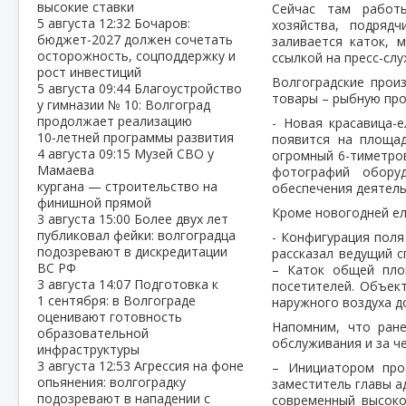
высокие ставки
Сейчас там работ
5 августа
12:32
Бочаров:
хозяйства, подрядч
бюджет‑2027 должен сочетать
заливается каток, 
осторожность, соцподдержку и
ссылкой на пресс-сл
рост инвестиций
Волгоградские прои
5 августа
09:44
Благоустройство
товары – рыбную прод
у гимназии № 10: Волгоград
продолжает реализацию
- Новая красавица-
10‑летней программы развития
появится на площа
4 августа
09:15
Музей СВО у
огромный 6-тиметро
Мамаева
фотографий оборуд
кургана — строительство на
обеспечения деятель
финишной прямой
Кроме новогодней ел
3 августа
15:00
Более двух лет
публиковал фейки: волгоградца
- Конфигурация поля
подозревают в дискредитации
рассказал ведущий 
ВС РФ
– Каток общей пло
3 августа
14:07
Подготовка к
посетителей. Объек
1 сентября: в Волгограде
наружного воздуха д
оценивают готовность
Напомним, что ране
образовательной
обслуживания и за че
инфраструктуры
3 августа
12:53
Агрессия на фоне
– Инициатором прое
опьянения: волгоградку
заместитель главы а
подозревают в нападении с
современный высоко