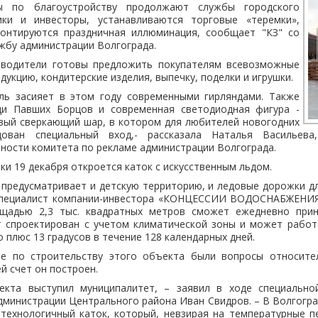
ы по благоустройству продолжают службы городского
ики и инвесторы, устанавливаются торговые «теремки»,
монтируются праздничная иллюминация, сообщает "КЗ" со
ужбу администрации Волгограда.
зводители готовы предложить покупателям всевозможные
укцию, кондитерские изделия, выпечку, поделки и игрушки.
ель засияет в этом году современными гирляндами. Также
ди Павших Борцов и современная светодиодная фигура -
вый сверкающий шар, в котором для любителей новогодних
ован специальный вход,- рассказала Наталья Васильева
ности комитета по рекламе администрации Волгограда.
ки 19 декабря откроется каток с искусственным льдом.
 предусматривает и детскую территорию, и ледовые дорожки дл
специалист компании-инвестора «КОНЦЕССИИ ВОДОСНАБЖЕНИЯ
щадью 2,3 тыс. квадратных метров сможет ежедневно прин
т спроектирован с учетом климатической зоны и может работ
о плюс 13 градусов в течение 128 календарных дней.
е по строительству этого объекта были вопросы относите
й счет он построен.
кта выступил муниципалитет, – заявил в ходе специально
дминистрации Центрального района Иван Свидров. – В Волгогр
технологичный каток, который, невзирая на температурные п