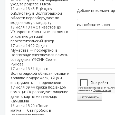
уход за родственником
19 июля
13:43
Ещё одну
Добавить комментар
библиотеку в Волгоградской
области переоборудуют по
модельному стандарту
Имя (обязательное)
18 июля
13:14
От квестов до
VR‑туров: в Камышине готовят к
открытию детский
просветительский центр
17 июля
14:02
Орден
Мужества — посмертно: в
Волгограде увековечили память
сотрудника УФСИН Сергея
Рыкова
17 июля
13:51
Цены в
Волгоградской области: овощи и
топливо подорожали, яйца и
инструменты — подешевели
17 июля
09:44
Кража под видом
помощи: СК расследует хищение
денег с карты жительницы
Отправить
Камышина
16 июля
15:20
«После
матча — без пробок: в
Волгограде пустят