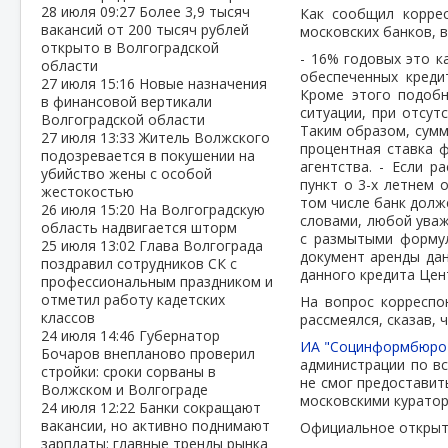
28 июля
09:27
Более 3,9 тысяч
Как сообщил корре
вакансий от 200 тысяч рублей
московских банков, 
открыто в Волгоградской
- 16% годовых это к
области
обеспеченных креди
27 июля
15:16
Новые назначения
Кроме этого подобн
в финансовой вертикали
ситуации, при отсут
Волгоградской области
Таким образом, сумм
27 июля
13:33
Житель Волжского
процентная ставка ф
подозревается в покушении на
агентства. - Если 
убийство жены с особой
пункт о 3-х летнем 
жестокостью
том числе банк долж
26 июля
15:20
На Волгоградскую
словами, любой уваж
область надвигается шторм
с размытыми формул
25 июля
13:02
Глава Волгограда
документ аренды дан
поздравил сотрудников СК с
данного кредита Цен
профессиональным праздником и
отметил работу кадетских
На вопрос корреспо
классов
рассмеялся, сказав, 
24 июля
14:46
Губернатор
ИА "Социнформбюро
Бочаров внепланово проверил
администрации по в
стройки: сроки сорваны в
не смог предоставит
Волжском и Волгограде
московскими куратор
24 июля
12:22
Банки сокращают
вакансии, но активно поднимают
Официальное открыти
зарплаты: главные тренды рынка