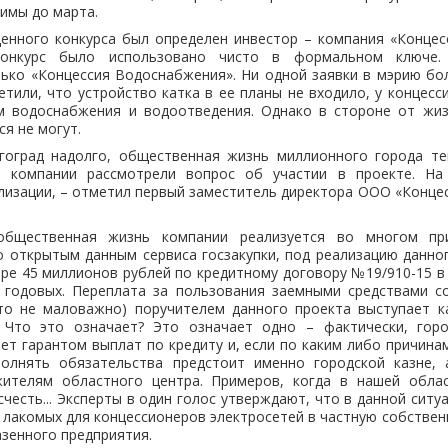
зимы до марта.
денного конкурса был определен инвестор – компания «Концес
онкурс было использовано чисто в формальном ключе.
ько «Концессия Водоснабжения». Ни одной заявки в мэрию бо
тили, что устройство катка в ее планы не входило, у концесс
м водоснабжения и водоотведения. Однако в стороне от жи
я не могут.
оград надолго, общественная жизнь миллионного города теп
и компании рассмотрели вопрос об участии в проекте. Н
ализации, – отметил первый заместитель директора ООО «Конц
 общественная жизнь компании реализуется во многом п
о открытым данным сервиса госзакупки, под реализацию данно
ере 45 миллионов рублей по кредитному договору №19/910-15 
 годовых. Переплата за пользования заемными средствами с
это не маловажно) поручителем данного проекта выступает к
. Что это означает? Это означает одно – фактически, гор
ет гарантом выплат по кредиту и, если по каким либо причин
полнять обязательства предстоит именно городской казне,
ителям областного центра. Примеров, когда в нашей обла
честь... Эксперты в один голос утверждают, что в данной ситу
 лакомых для концессионеров электросетей в частную собствен
зенного предприятия.