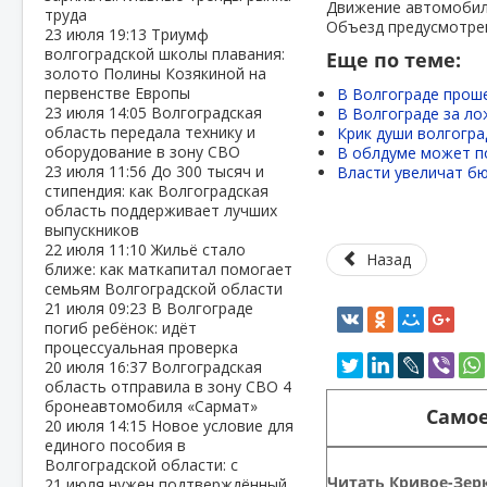
Движение автомобиль
труда
Объезд предусмотрен
23 июля
19:13
Триумф
волгоградской школы плавания:
Еще по теме:
золото Полины Козякиной на
первенстве Европы
В Волгограде прош
23 июля
14:05
Волгоградская
В Волгограде за ло
область передала технику и
Крик души волгогра
оборудование в зону СВО
В облдуме может п
23 июля
11:56
До 300 тысяч и
Власти увеличат бю
стипендия: как Волгоградская
область поддерживает лучших
выпускников
22 июля
11:10
Жильё стало
Назад
ближе: как маткапитал помогает
семьям Волгоградской области
21 июля
09:23
В Волгограде
погиб ребёнок: идёт
процессуальная проверка
20 июля
16:37
Волгоградская
область отправила в зону СВО 4
бронеавтомобиля «Сармат»
Самое
20 июля
14:15
Новое условие для
единого пособия в
Волгоградской области: с
Читать Кривое-Зерк
21 июля нужен подтверждённый