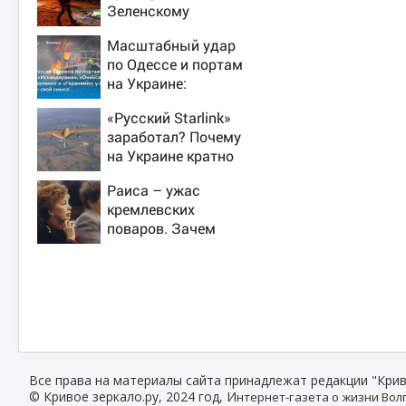
Зеленскому
удалось-таки
Масштабный удар
вывести Путина из
по Одессе и портам
себя – но хотелось
на Украине:
бы большего
Последние новости,
«Русский Starlink»
подробности об
заработал? Почему
ударах России 9
на Украине кратно
августа 2026 года
увеличилась
Раиса – ужас
точность попаданий
кремлевских
по объектам ВСУ
поваров. Зачем
жена Горбачева
требовала пять
видов каши каждое
утро?
Все права на материалы сайта принадлежат редакции "Крив
© Кривое зеркало.ру, 2024 год, И
нтернет-газета о жизни Волг