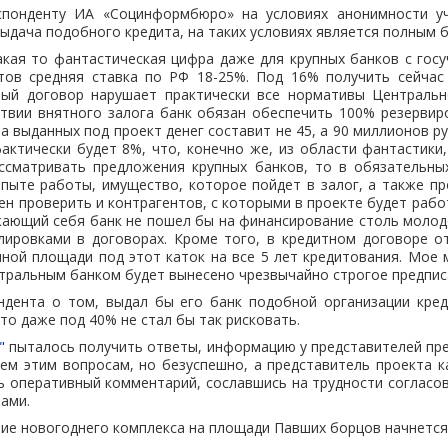
спонденту ИА «Социнформбюро» на условиях анонимности уч
выдача подобного кредита, на таких условиях является полным 
акая то фантастическая цифра даже для крупных банков с гос
тов средняя ставка по РФ 18-25%. Под 16% получить сейчас
ый договор нарушает практически все нормативы Центральн
ствии внятного залога банк обязан обеспечить 100% резервир
а выданных под проект денег составит не 45, а 90 миллионов р
актически будет 8%, что, конечно же, из области фантастики,
рассматривать предложения крупных банков, то в обязательны
опыте работы, имущество, которое пойдет в залог, а также пр
ен проверить и контрагентов, с которыми в проекте будет раб
ающий себя банк не пошел бы на финансирование столь молод
ировками в договорах. Кроме того, в кредитном договоре от
ной площади под этот каток на все 5 лет кредитования. Мое 
тральным банком будет вынесено чрезвычайно строгое предпис
ндента о том, выдал бы его банк подобной организации кред
что даже под 40% не стал бы так рисковать.
"
пыталось получить ответы, информацию у представителей пр
сем этим вопросам, но безуспешно, а представитель проекта 
ь оперативный комментарий, сославшись на трудности согласо
ами.
е новогоднего комплекса на площади Павших борцов начнется с 