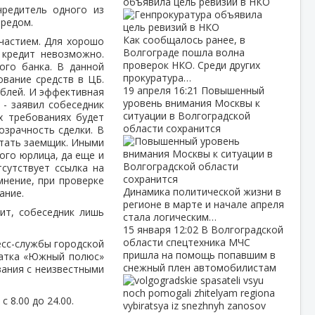
объявила цель ревизий в НКО
редитель одного из
бредом.
Как сообщалось ранее, в
участием. Для хорошо
Волгограде пошла волна
 кредит невозможно.
проверок НКО. Среди других
ого банка. В данной
прокуратура…
ование средств в ЦБ.
19 апреля
16:21
Повышенный
ублей. И эффективная
уровень внимания Москвы к
 - заявил собеседник
ситуации в Волгоградской
х требованиях будет
области сохранится
озрачность сделки. В
отать заемщик. Иными
ого юрлица, да еще и
сутствует ссылка на
мнение, при проверке
Динамика политической жизни в
ание.
регионе в марте и начале апреля
ит, собеседник лишь
стала логическим…
15 января
12:02
В Волгоградской
области спецтехника МЧС
есс-службы городской
пришла на помощь попавшим в
катка «Южный полюс»
снежный плен автомобилистам
вания с неизвестными
8.00 до 24.00.