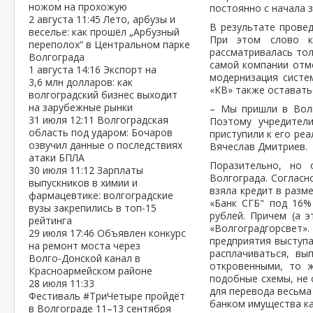
ножом на прохожую
постоянно с начала 
2 августа
11:45
Лето, арбузы и
В результате прове
веселье: как прошёл „Арбузный
При этом слово к
переполох“ в Центральном парке
рассматривалась тол
Волгограда
самой компании отме
1 августа
14:16
Экспорт на
модернизация систе
3,6 млн долларов: как
«КВ» также оставатьс
волгоградский бизнес выходит
на зарубежные рынки
– Мы пришли в Волг
31 июля
12:11
Волгоградская
Поэтому учредител
область под ударом: Бочаров
приступили к его ре
озвучил данные о последствиях
Вячеслав Дмитриев.
атаки БПЛА
Поразительно, но
30 июля
11:12
Зарплаты
Волгограда. Согласн
выпускников в химии и
взяла кредит в разм
фармацевтике: волгоградские
«Банк СГБ" под 16%
вузы закрепились в топ‑15
рублей. Причем (а 
рейтинга
«Волгоградгорсвет»
29 июля
17:46
Объявлен конкурс
предприятия выступа
на ремонт моста через
расплачиваться, вы
Волго‑Донской канал в
откровенными, то ж
Красноармейском районе
подобные схемы, не с
28 июля
11:33
для перевода весьма
Фестиваль #ТриЧетыре пройдёт
банком имущества ка
в Волгограде 11–13 сентября