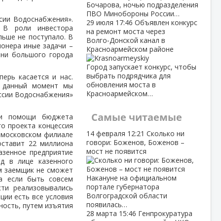
Бочарова, ночью подразделения
ПВО Минобороны России…
сии Водоснабжения».
29 июля
17:46
Объявлен конкурс
 В роли инвестора
на ремонт моста через
льше не поступало. В
Волго‑Донской канал в
ионера иные задачи –
Красноармейском районе
зни большого города
Город запускает конкурс, чтобы
выбрать подрядчика для
ерь касается и нас.
обновления моста в
а данный момент мы
Красноармейском…
ессии Водоснабжения»
Самые читаемые
ри помощи бюджета
го проекта концессия
14 февраля
12:21
Сколько ни
в московском филиале
говори: Боженов, Боженов –
оставит 22 миллиона
мост не появится
азенное предприятие
од в лице казенного
ам заемщик не сможет
Накануне на официальном
 а если быть совсем
портале губернатора
сти реализовывались
Волгоградской области
ации есть все условия
появилась…
ность, путем изъятия
28 марта
15:46
Генпрокуратура