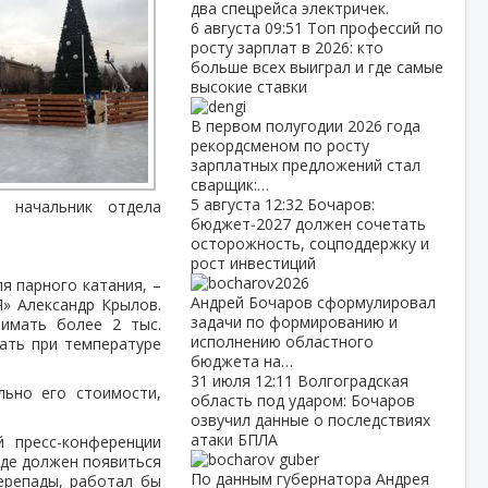
два спецрейса электричек.
6 августа
09:51
Топ профессий по
росту зарплат в 2026: кто
больше всех выиграл и где самые
высокие ставки
В первом полугодии 2026 года
рекордсменом по росту
зарплатных предложений стал
сварщик:…
5 августа
12:32
Бочаров:
, начальник отдела
бюджет‑2027 должен сочетать
осторожность, соцподдержку и
рост инвестиций
я парного катания, –
Андрей Бочаров сформулировал
» Александр Крылов.
задачи по формированию и
имать более 2 тыс.
исполнению областного
ать при температуре
бюджета на…
31 июля
12:11
Волгоградская
льно его стоимости,
область под ударом: Бочаров
озвучил данные о последствиях
атаки БПЛА
й пресс-конференции
аде должен появиться
По данным губернатора Андрея
ерепады, работал бы