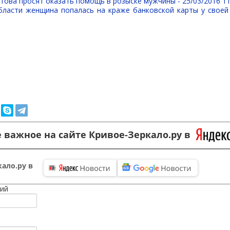
стова просят оказать помощь в розыске мужчины -
25/03/2016 11
бласти женщина попалась на краже банковской карты у своей
 важное на сайте Кривое-Зеркало.ру в
ало.ру в
ий