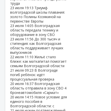
труда
23 июля
19:13
Триумф
волгоградской школы плавания:
золото Полины Козякиной на
первенстве Европы
23 июля
14:05
Волгоградская
область передала технику и
оборудование в зону СВО
23 июля
11:56
До 300 тысяч и
стипендия: как Волгоградская
область поддерживает лучших
выпускников
22 июля
11:10
Жильё стало
ближе: как маткапитал помогает
семьям Волгоградской области
21 июля
09:23
В Волгограде
погиб ребёнок: идёт
процессуальная проверка
20 июля
16:37
Волгоградская
область отправила в зону СВО 4
бронеавтомобиля «Сармат»
20 июля
14:15
Новое условие для
единого пособия в
Волгоградской области: с
21 июля нужен подтверждённый