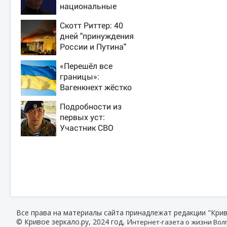
национальные
интересы России
Скотт Риттер: 40
дней "принуждения
России и Путина"
резко приблизили
«Перешёл все
крах режима
границы»:
Зеленского
Вагенкнехт жёстко
ответила послу
Подробности из
Украины
первых уст:
Участник СВО
рассказал, что
спасло его в
схватке с медведем
Все права на материалы сайта принадлежат редакции "Крив
© Кривое зеркало.ру, 2024 год, И
нтернет-газета о жизни Волг