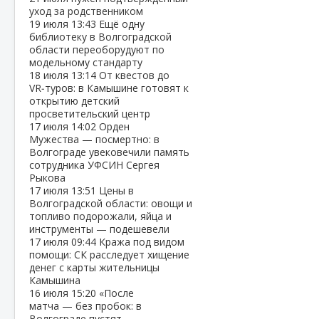
уход за родственником
19 июля
13:43
Ещё одну
библиотеку в Волгоградской
области переоборудуют по
модельному стандарту
18 июля
13:14
От квестов до
VR‑туров: в Камышине готовят к
открытию детский
просветительский центр
17 июля
14:02
Орден
Мужества — посмертно: в
Волгограде увековечили память
сотрудника УФСИН Сергея
Рыкова
17 июля
13:51
Цены в
Волгоградской области: овощи и
топливо подорожали, яйца и
инструменты — подешевели
17 июля
09:44
Кража под видом
помощи: СК расследует хищение
денег с карты жительницы
Камышина
16 июля
15:20
«После
матча — без пробок: в
Волгограде пустят