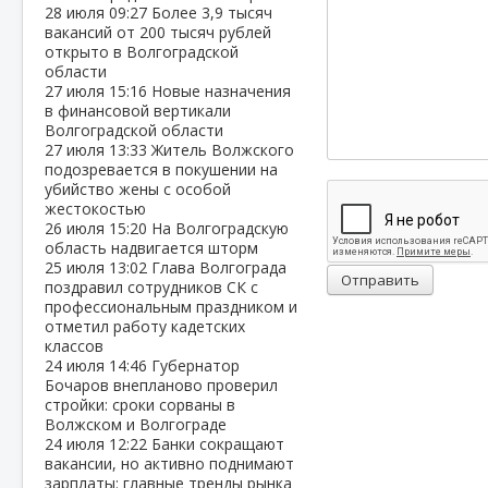
28 июля
09:27
Более 3,9 тысяч
вакансий от 200 тысяч рублей
открыто в Волгоградской
области
27 июля
15:16
Новые назначения
в финансовой вертикали
Волгоградской области
27 июля
13:33
Житель Волжского
подозревается в покушении на
убийство жены с особой
жестокостью
26 июля
15:20
На Волгоградскую
область надвигается шторм
25 июля
13:02
Глава Волгограда
Отправить
поздравил сотрудников СК с
профессиональным праздником и
отметил работу кадетских
классов
24 июля
14:46
Губернатор
Бочаров внепланово проверил
стройки: сроки сорваны в
Волжском и Волгограде
24 июля
12:22
Банки сокращают
вакансии, но активно поднимают
зарплаты: главные тренды рынка