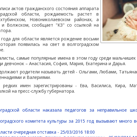
писи актов гражданского состояния аппарата
градской области, рождаемость растет в
ахтубинском, Новониколаевском районах, а
 и Волжском, сообщает "КЗ" со ссылкой на
атора.
 года для области является рождение восьми
которая появилась на свет в волгоградском
е.
листы, самые популярные имена в этом году среди мальчишек 
и девчонок – Анастасия, София, Мария, Екатерина и Дарья.
одолжают родители называть детей - Ольгами, Любами, Татьяна
еннадиями и Валериями.
 редких имен зарегистрированы - Ева, Василиса, Кира, Мат
ылкой на пресс-службу губернатора.
оградской области наказала педагогов за неправильное шк
оградского комитета культуры за 2015 год вызывают много 
ласти очередная отставка -
25/03/2016 18:00