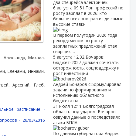
два спецрейса электричек.
6 августа
09:51
Топ профессий по
росту зарплат в 2026: кто
больше всех выиграл и где самые
высокие ставки
В первом полугодии 2026 года
рекордсменом по росту
зарплатных предложений стал
сварщик:…
5 августа
12:32
Бочаров:
- Александр, Михаил,
бюджет‑2027 должен сочетать
осторожность, соцподдержку и
ми, Еленами, Иннами,
рост инвестиций
Андрей Бочаров сформулировал
вей, Арсений, Глеб,
задачи по формированию и
исполнению областного
бюджета на…
31 июля
12:11
Волгоградская
ольное расписание -
область под ударом: Бочаров
озвучил данные о последствиях
вопросов -
26/03/2016
атаки БПЛА
По данным губернатора Андрея