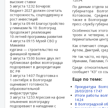
12034.
высокие ставки
5 августа
12:32
Бочаров:
По данным отдела за
бюджет‑2027 должен сочетать
губернатора Волго
осторожность, соцподдержку и
Котовском, Средне
рост инвестиций
также в Волгограде
5 августа
09:44
Благоустройство
пресс-службу губерн
у гимназии № 10: Волгоград
Особенностью этого
продолжает реализацию
троен и четверни, 
10‑летней программы развития
перинатальном центр
4 августа
09:15
Музей СВО у
Мамаева
Как отмечают специа
кургана — строительство на
Артем, Дмитрий, сред
финишной прямой
Не так часто, но пр
3 августа
15:00
Более двух лет
Иринами, Павлами, Г
публиковал фейки: волгоградца
подозревают в дискредитации
Среди относительно
ВС РФ
сообщает "КЗ" со сс
3 августа
14:07
Подготовка к
Еще по теме:
1 сентября: в Волгограде
оценивают готовность
Прокуратура Волг
образовательной
26/03/2016 17:47
инфраструктуры
Итоги работы волг
3 августа
12:53
Агрессия на фоне
14:24
опьянения: волгоградку
В Волгоградской об
подозревают в нападении с