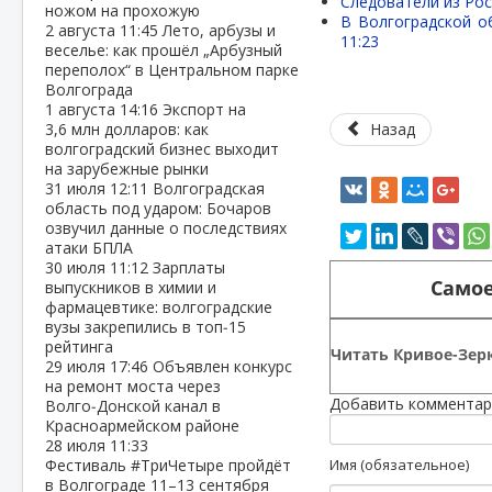
Следователи из Ро
ножом на прохожую
В Волгоградской о
2 августа
11:45
Лето, арбузы и
11:23
веселье: как прошёл „Арбузный
переполох“ в Центральном парке
Волгограда
1 августа
14:16
Экспорт на
3,6 млн долларов: как
Назад
волгоградский бизнес выходит
на зарубежные рынки
31 июля
12:11
Волгоградская
область под ударом: Бочаров
озвучил данные о последствиях
атаки БПЛА
30 июля
11:12
Зарплаты
Самое
выпускников в химии и
фармацевтике: волгоградские
вузы закрепились в топ‑15
рейтинга
Читать Кривое-Зерк
29 июля
17:46
Объявлен конкурс
на ремонт моста через
Добавить комментар
Волго‑Донской канал в
Красноармейском районе
28 июля
11:33
Фестиваль #ТриЧетыре пройдёт
Имя (обязательное)
в Волгограде 11–13 сентября