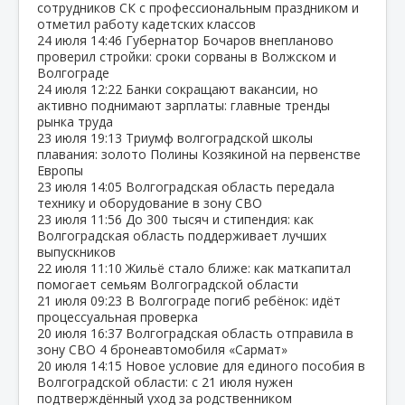
сотрудников СК с профессиональным праздником и
отметил работу кадетских классов
24 июля
14:46
Губернатор Бочаров внепланово
проверил стройки: сроки сорваны в Волжском и
Волгограде
24 июля
12:22
Банки сокращают вакансии, но
активно поднимают зарплаты: главные тренды
рынка труда
23 июля
19:13
Триумф волгоградской школы
плавания: золото Полины Козякиной на первенстве
Европы
23 июля
14:05
Волгоградская область передала
технику и оборудование в зону СВО
23 июля
11:56
До 300 тысяч и стипендия: как
Волгоградская область поддерживает лучших
выпускников
22 июля
11:10
Жильё стало ближе: как маткапитал
помогает семьям Волгоградской области
21 июля
09:23
В Волгограде погиб ребёнок: идёт
процессуальная проверка
20 июля
16:37
Волгоградская область отправила в
зону СВО 4 бронеавтомобиля «Сармат»
20 июля
14:15
Новое условие для единого пособия в
Волгоградской области: с 21 июля нужен
подтверждённый уход за родственником