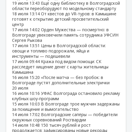
19 июля
13:43
Ещё одну библиотеку в Волгоградской
области переоборудуют по модельному стандарту
18 июля
13:14
От квестов до VR‑туров: в Камышине
готовят к открытию детский просветительский
центр
17 июля
14:02
Орден Мужества — посмертно: в
Волгограде увековечили память сотрудника УФСИН
Сергея Рыкова
17 июля
13:51
Цены в Волгоградской области:
овощи и топливо подорожали, яйца и
инструменты — подешевели
17 июля
09:44
Кража под видом помощи: СК
расследует хищение денег с карты жительницы
Камышина
16 июля
15:20
«После матча — без пробок: в
Волгограде пустят дополнительные электрички
20 июля
16 июля
10:16
УФАС Волгограда остановило рекламу
клубных шоу‑программ
15 июля
10:03
В Волгограде трое мужчин задержаны
за похищение и вымогательство
14 июля
17:02
Волгоградские сапёры — победители
окружных соревнований Росгвардии
14 июля
10:48
150 тысяч рублей и рост
продолжается: зафиксированы новые рекорды