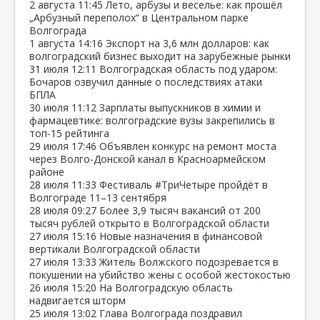
2 августа
11:45
Лето, арбузы и веселье: как прошёл
„Арбузный переполох“ в Центральном парке
Волгограда
1 августа
14:16
Экспорт на 3,6 млн долларов: как
волгоградский бизнес выходит на зарубежные рынки
31 июля
12:11
Волгоградская область под ударом:
Бочаров озвучил данные о последствиях атаки
БПЛА
30 июля
11:12
Зарплаты выпускников в химии и
фармацевтике: волгоградские вузы закрепились в
топ‑15 рейтинга
29 июля
17:46
Объявлен конкурс на ремонт моста
через Волго‑Донской канал в Красноармейском
районе
28 июля
11:33
Фестиваль #ТриЧетыре пройдёт в
Волгограде 11–13 сентября
28 июля
09:27
Более 3,9 тысяч вакансий от 200
тысяч рублей открыто в Волгоградской области
27 июля
15:16
Новые назначения в финансовой
вертикали Волгоградской области
27 июля
13:33
Житель Волжского подозревается в
покушении на убийство жены с особой жестокостью
26 июля
15:20
На Волгоградскую область
надвигается шторм
25 июля
13:02
Глава Волгограда поздравил