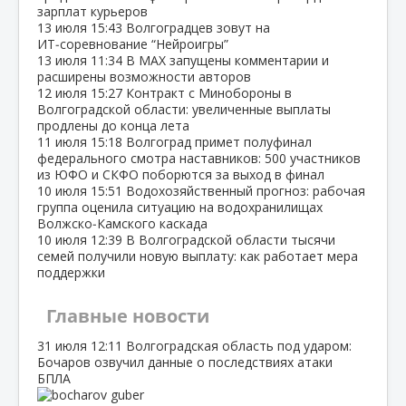
зарплат курьеров
13 июля
15:43
Волгоградцев зовут на
ИТ‑соревнование “Нейроигры”
13 июля
11:34
В МАХ запущены комментарии и
расширены возможности авторов
12 июля
15:27
Контракт с Минобороны в
Волгоградской области: увеличенные выплаты
продлены до конца лета
11 июля
15:18
Волгоград примет полуфинал
федерального смотра наставников: 500 участников
из ЮФО и СКФО поборются за выход в финал
10 июля
15:51
Водохозяйственный прогноз: рабочая
группа оценила ситуацию на водохранилищах
Волжско‑Камского каскада
10 июля
12:39
В Волгоградской области тысячи
семей получили новую выплату: как работает мера
поддержки
Главные новости
31 июля
12:11
Волгоградская область под ударом:
Бочаров озвучил данные о последствиях атаки
БПЛА