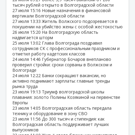
тысяч рублей открыто в Волгоградской области
27 июля
15:16
Новые назначения в финансовой
вертикали Волгоградской области
27 июля
13:33
Житель Волжского подозревается в
покушении на убийство жены с особой жестокостью
26 июля
15:20
На Волгоградскую область
надвигается шторм
25 июля
13:02
Глава Волгограда поздравил
сотрудников СК с профессиональным праздником и
отметил работу кадетских классов
24 июля
14:46
Губернатор Бочаров внепланово
проверил стройки: сроки сорваны в Волжском и
Волгограде
24 июля
12:22
Банки сокращают вакансии, но
активно поднимают зарплаты: главные тренды
рынка труда
23 июля
19:13
Триумф волгоградской школы
плавания: золото Полины Козякиной на первенстве
Европы
23 июля
14:05
Волгоградская область передала
технику и оборудование в зону СВО
23 июля
11:56
До 300 тысяч и стипендия: как
Волгоградская область поддерживает лучших
выпускников