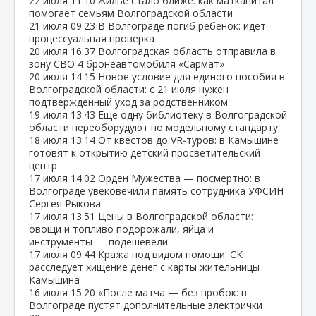
22 июля
11:10
Жильё стало ближе: как маткапитал
помогает семьям Волгоградской области
21 июля
09:23
В Волгограде погиб ребёнок: идёт
процессуальная проверка
20 июля
16:37
Волгоградская область отправила в
зону СВО 4 бронеавтомобиля «Сармат»
20 июля
14:15
Новое условие для единого пособия в
Волгоградской области: с 21 июля нужен
подтверждённый уход за родственником
19 июля
13:43
Ещё одну библиотеку в Волгоградской
области переоборудуют по модельному стандарту
18 июля
13:14
От квестов до VR‑туров: в Камышине
готовят к открытию детский просветительский
центр
17 июля
14:02
Орден Мужества — посмертно: в
Волгограде увековечили память сотрудника УФСИН
Сергея Рыкова
17 июля
13:51
Цены в Волгоградской области:
овощи и топливо подорожали, яйца и
инструменты — подешевели
17 июля
09:44
Кража под видом помощи: СК
расследует хищение денег с карты жительницы
Камышина
16 июля
15:20
«После матча — без пробок: в
Волгограде пустят дополнительные электрички