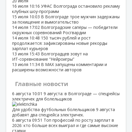
20 июля
16 июля
10:16
УФАС Волгограда остановило рекламу
клубных шоу‑программ
15 июля
10:03
В Волгограде трое мужчин задержаны
за похищение и вымогательство
14 июля
17:02
Волгоградские сапёры — победители
окружных соревнований Росгвардии
14 июля
10:48
150 тысяч рублей и рост
продолжается: зафиксированы новые рекорды
зарплат курьеров
13 июля
15:43
Волгоградцев зовут на
ИТ‑соревнование “Нейроигры”
13 июля
11:34
В МАХ запущены комментарии и
расширены возможности авторов
Главные новости
6 августа
10:01
9 августа: в Волгограде — спецрейсы
электричек для болельщиков
Для удобства футбольных болельщиков 9 августа
добавят два спецрейса электричек.
6 августа
09:51
Топ профессий по росту зарплат в
2026: кто больше всех выиграл и где самые высокие
ставки