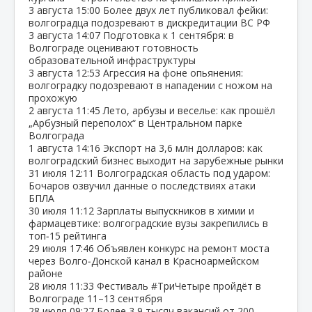
3 августа
15:00
Более двух лет публиковал фейки:
волгоградца подозревают в дискредитации ВС РФ
3 августа
14:07
Подготовка к 1 сентября: в
Волгограде оценивают готовность
образовательной инфраструктуры
3 августа
12:53
Агрессия на фоне опьянения:
волгоградку подозревают в нападении с ножом на
прохожую
2 августа
11:45
Лето, арбузы и веселье: как прошёл
„Арбузный переполох“ в Центральном парке
Волгограда
1 августа
14:16
Экспорт на 3,6 млн долларов: как
волгоградский бизнес выходит на зарубежные рынки
31 июля
12:11
Волгоградская область под ударом:
Бочаров озвучил данные о последствиях атаки
БПЛА
30 июля
11:12
Зарплаты выпускников в химии и
фармацевтике: волгоградские вузы закрепились в
топ‑15 рейтинга
29 июля
17:46
Объявлен конкурс на ремонт моста
через Волго‑Донской канал в Красноармейском
районе
28 июля
11:33
Фестиваль #ТриЧетыре пройдёт в
Волгограде 11–13 сентября
28 июля
09:27
Более 3,9 тысяч вакансий от 200