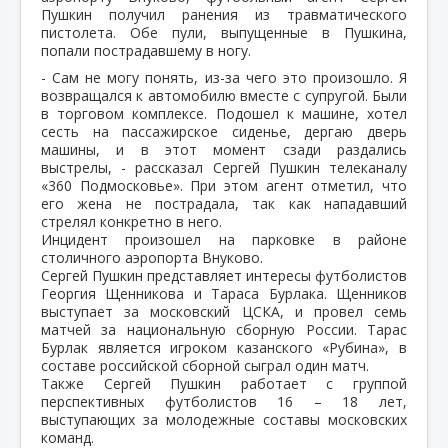
Пушкин получил ранения из травматического
пистолета. Обе пули, выпущенные в Пушкина,
попали пострадавшему в ногу.
- Сам не могу понять, из-за чего это произошло. Я
возвращался к автомобилю вместе с супругой. Были
в торговом комплексе. Подошел к машине, хотел
сесть на пассажирское сиденье, дергаю дверь
машины, и в этот момент сзади раздались
выстрелы, - рассказал Сергей Пушкин телеканалу
«360 Подмосковье». При этом агент отметил, что
его жена не пострадала, так как нападавший
стрелял конкретно в него.
Инцидент произошел на парковке в районе
столичного аэропорта Внуково.
Сергей Пушкин представляет интересы футболистов
Георгия Щенникова и Тараса Бурлака. Щенников
выступает за московский ЦСКА, и провел семь
матчей за национальную сборную России. Тарас
Бурлак является игроком казанского «Рубина», в
составе российской сборной сыграл один матч.
Также Сергей Пушкин работает с группой
перспективных футболистов 16 – 18 лет,
выступающих за молодежные составы московских
команд.