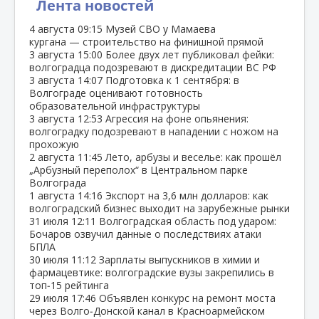
Лента новостей
4 августа
09:15
Музей СВО у Мамаева
кургана — строительство на финишной прямой
3 августа
15:00
Более двух лет публиковал фейки:
волгоградца подозревают в дискредитации ВС РФ
3 августа
14:07
Подготовка к 1 сентября: в
Волгограде оценивают готовность
образовательной инфраструктуры
3 августа
12:53
Агрессия на фоне опьянения:
волгоградку подозревают в нападении с ножом на
прохожую
2 августа
11:45
Лето, арбузы и веселье: как прошёл
„Арбузный переполох“ в Центральном парке
Волгограда
1 августа
14:16
Экспорт на 3,6 млн долларов: как
волгоградский бизнес выходит на зарубежные рынки
31 июля
12:11
Волгоградская область под ударом:
Бочаров озвучил данные о последствиях атаки
БПЛА
30 июля
11:12
Зарплаты выпускников в химии и
фармацевтике: волгоградские вузы закрепились в
топ‑15 рейтинга
29 июля
17:46
Объявлен конкурс на ремонт моста
через Волго‑Донской канал в Красноармейском