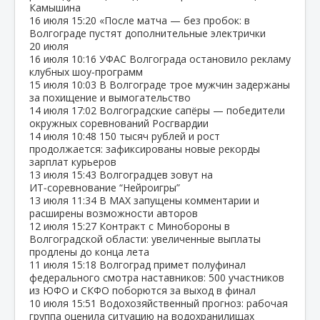
Камышина
16 июля
15:20
«После матча — без пробок: в
Волгограде пустят дополнительные электрички
20 июля
16 июля
10:16
УФАС Волгограда остановило рекламу
клубных шоу‑программ
15 июля
10:03
В Волгограде трое мужчин задержаны
за похищение и вымогательство
14 июля
17:02
Волгоградские сапёры — победители
окружных соревнований Росгвардии
14 июля
10:48
150 тысяч рублей и рост
продолжается: зафиксированы новые рекорды
зарплат курьеров
13 июля
15:43
Волгоградцев зовут на
ИТ‑соревнование “Нейроигры”
13 июля
11:34
В МАХ запущены комментарии и
расширены возможности авторов
12 июля
15:27
Контракт с Минобороны в
Волгоградской области: увеличенные выплаты
продлены до конца лета
11 июля
15:18
Волгоград примет полуфинал
федерального смотра наставников: 500 участников
из ЮФО и СКФО поборются за выход в финал
10 июля
15:51
Водохозяйственный прогноз: рабочая
группа оценила ситуацию на водохранилищах