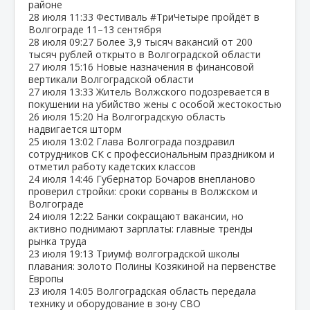
районе
28 июля
11:33
Фестиваль #ТриЧетыре пройдёт в
Волгограде 11–13 сентября
28 июля
09:27
Более 3,9 тысяч вакансий от 200
тысяч рублей открыто в Волгоградской области
27 июля
15:16
Новые назначения в финансовой
вертикали Волгоградской области
27 июля
13:33
Житель Волжского подозревается в
покушении на убийство жены с особой жестокостью
26 июля
15:20
На Волгоградскую область
надвигается шторм
25 июля
13:02
Глава Волгограда поздравил
сотрудников СК с профессиональным праздником и
отметил работу кадетских классов
24 июля
14:46
Губернатор Бочаров внепланово
проверил стройки: сроки сорваны в Волжском и
Волгограде
24 июля
12:22
Банки сокращают вакансии, но
активно поднимают зарплаты: главные тренды
рынка труда
23 июля
19:13
Триумф волгоградской школы
плавания: золото Полины Козякиной на первенстве
Европы
23 июля
14:05
Волгоградская область передала
технику и оборудование в зону СВО