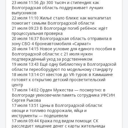
23 июля
11:56
До 300 тысяч и стипендия: как
Волгоградская область поддерживает лучших
выпускников
22 июля
11:10
Жильё стало ближе: как маткапитал
помогает семьям Волгоградской области
21 июля
09:23
В Волгограде погиб ребёнок: идёт
процессуальная проверка
20 июля
16:37
Волгоградская область отправила в
зону СВО 4 бронеавтомобиля «Сармат»
20 июля
14:15
Новое условие для единого пособия в
Волгоградской области: с 21 июля нужен
подтверждённый уход за родственником
19 июля
13:43
Ещё одну библиотеку в Волгоградской
области переоборудуют по модельному стандарту
18 июля
13:14
От квестов до VR‑туров: в Камышине
готовят к открытию детский просветительский
центр
17 июля
14:02
Орден Мужества — посмертно: в
Волгограде увековечили память сотрудника УФСИН
Сергея Рыкова
17 июля
13:51
Цены в Волгоградской области:
овощи и топливо подорожали, яйца и
инструменты — подешевели
17 июля
09:44
Кража под видом помощи: СК
расследует хищение денег с карты жительницы