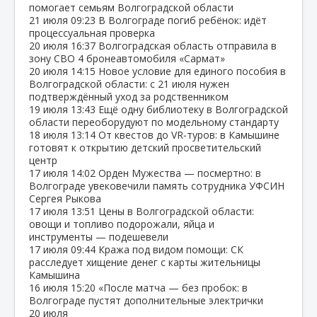
помогает семьям Волгоградской области
21 июля
09:23
В Волгограде погиб ребёнок: идёт
процессуальная проверка
20 июля
16:37
Волгоградская область отправила в
зону СВО 4 бронеавтомобиля «Сармат»
20 июля
14:15
Новое условие для единого пособия в
Волгоградской области: с 21 июля нужен
подтверждённый уход за родственником
19 июля
13:43
Ещё одну библиотеку в Волгоградской
области переоборудуют по модельному стандарту
18 июля
13:14
От квестов до VR‑туров: в Камышине
готовят к открытию детский просветительский
центр
17 июля
14:02
Орден Мужества — посмертно: в
Волгограде увековечили память сотрудника УФСИН
Сергея Рыкова
17 июля
13:51
Цены в Волгоградской области:
овощи и топливо подорожали, яйца и
инструменты — подешевели
17 июля
09:44
Кража под видом помощи: СК
расследует хищение денег с карты жительницы
Камышина
16 июля
15:20
«После матча — без пробок: в
Волгограде пустят дополнительные электрички
20 июля