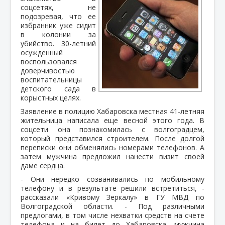
соцсетях, не
подозревая, что ее
избранник уже сидит
в колонии за
убийство. 30-летний
осужденный
воспользовался
доверчивостью
воспитательницы
детского сада в
корыстных целях.
Заявление в полицию Хабаровска местная 41-летняя
жительница написала еще весной этого года. В
соцсети она познакомилась с волгоградцем,
который представился строителем. После долгой
переписки они обменялись номерами телефонов. А
затем мужчина предложил нанести визит своей
даме сердца.
- Они нередко созванивались по мобильному
телефону и в результате решили встретиться, -
рассказали «Кривому Зеркалу» в ГУ МВД по
Волгоградской области. - Под различными
предлогами, в том числе нехватки средств на счете
телефона и на билет до Хабаровска, мужчина