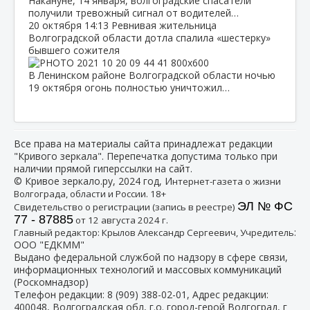
Накануне, 14 января, волгоградские спасатели
получили тревожный сигнал от водителей…
20 октября
14:13
Ревнивая жительница
Волгоградской области дотла спалила «шестерку»
бывшего сожителя
В Ленинском районе Волгоградской области ночью
19 октября огонь полностью уничтожил…
Все права на материалы сайта принадлежат редакции
"Кривого зеркала". Перепечатка допустима только при
наличии прямой гиперссылки на сайт.
© Кривое зеркало.ру, 2024 год, И
нтернет-газета о жизни
Волгограда, области и России. 18+
ЭЛ № ФС
Свидетельство о регистрации (запись в реестре)
77 - 87885
от 12 августа 2024 г.
:
Главный редактор: Крылов Александр Сергеевич, Учредитель
ООО "ЕДКММ"
Выдано федеральной службой по надзору в сфере связи,
информационных технологий и массовых коммуникаций
(Роскомнадзор)
Телефон редакции:
8 (909) 388-02-01
, Адрес редакции:
400048, Волгоградская обл, г.о. город-герой Волгоград, г