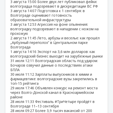
3 августа
15:00
Более двух лет публиковал фейки:
волгоградца подозревают в дискредитации ВС РФ
3 августа
14:07
Подготовка к 1 сентября: в
Волгограде оценивают готовность
образовательной инфраструктуры
3 августа
12:53
Агрессия на фоне опьянения:
волгоградку подозревают в нападении с ножом на
прохожую
2 августа
11:45
Лето, арбузы и веселье: как прошёл
„Арбузный переполох“ в Центральном парке
Волгограда
1 августа
14:16
Экспорт на 3,6 млн долларов: как
волгоградский бизнес выходит на зарубежные рынки
31 июля
12:11
Волгоградская область под ударом:
Бочаров озвучил данные о последствиях атаки
БПЛА
30 июля
11:12
Зарплаты выпускников в химии и
фармацевтике: волгоградские вузы закрепились в
топ‑15 рейтинга
29 июля
17:46
Объявлен конкурс на ремонт моста
через Волго‑Донской канал в Красноармейском
районе
28 июля
11:33
Фестиваль #ТриЧетыре пройдёт в
Волгограде 11–13 сентября
28 июля
09:27
Более 3,9 тысяч вакансий от 200