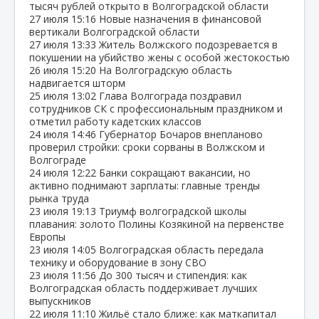
тысяч рублей открыто в Волгоградской области
27 июля
15:16
Новые назначения в финансовой
вертикали Волгоградской области
27 июля
13:33
Житель Волжского подозревается в
покушении на убийство жены с особой жестокостью
26 июля
15:20
На Волгоградскую область
надвигается шторм
25 июля
13:02
Глава Волгограда поздравил
сотрудников СК с профессиональным праздником и
отметил работу кадетских классов
24 июля
14:46
Губернатор Бочаров внепланово
проверил стройки: сроки сорваны в Волжском и
Волгограде
24 июля
12:22
Банки сокращают вакансии, но
активно поднимают зарплаты: главные тренды
рынка труда
23 июля
19:13
Триумф волгоградской школы
плавания: золото Полины Козякиной на первенстве
Европы
23 июля
14:05
Волгоградская область передала
технику и оборудование в зону СВО
23 июля
11:56
До 300 тысяч и стипендия: как
Волгоградская область поддерживает лучших
выпускников
22 июля
11:10
Жильё стало ближе: как маткапитал