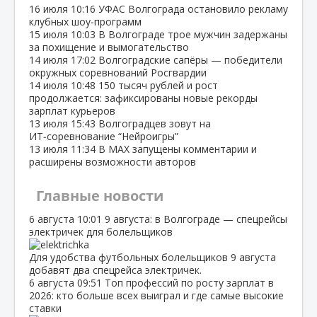
16 июля
10:16
УФАС Волгограда остановило рекламу
клубных шоу‑программ
15 июля
10:03
В Волгограде трое мужчин задержаны
за похищение и вымогательство
14 июля
17:02
Волгоградские сапёры — победители
окружных соревнований Росгвардии
14 июля
10:48
150 тысяч рублей и рост
продолжается: зафиксированы новые рекорды
зарплат курьеров
13 июля
15:43
Волгоградцев зовут на
ИТ‑соревнование “Нейроигры”
13 июля
11:34
В МАХ запущены комментарии и
расширены возможности авторов
Главные новости
6 августа
10:01
9 августа: в Волгограде — спецрейсы
электричек для болельщиков
Для удобства футбольных болельщиков 9 августа
добавят два спецрейса электричек.
6 августа
09:51
Топ профессий по росту зарплат в
2026: кто больше всех выиграл и где самые высокие
ставки