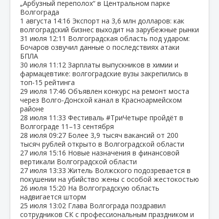
„Арбузный переполох“ в Центральном парке
Волгограда
1 августа
14:16
Экспорт на 3,6 млн долларов: как
волгоградский бизнес выходит на зарубежные рынки
31 июля
12:11
Волгоградская область под ударом:
Бочаров озвучил данные о последствиях атаки
БПЛА
30 июля
11:12
Зарплаты выпускников в химии и
фармацевтике: волгоградские вузы закрепились в
топ‑15 рейтинга
29 июля
17:46
Объявлен конкурс на ремонт моста
через Волго‑Донской канал в Красноармейском
районе
28 июля
11:33
Фестиваль #ТриЧетыре пройдёт в
Волгограде 11–13 сентября
28 июля
09:27
Более 3,9 тысяч вакансий от 200
тысяч рублей открыто в Волгоградской области
27 июля
15:16
Новые назначения в финансовой
вертикали Волгоградской области
27 июля
13:33
Житель Волжского подозревается в
покушении на убийство жены с особой жестокостью
26 июля
15:20
На Волгоградскую область
надвигается шторм
25 июля
13:02
Глава Волгограда поздравил
сотрудников СК с профессиональным праздником и