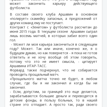
может закончить карьеру действующего
футболиста.
В составе своего клуба Аршавин в основном
«полирует» скамейку запасных, а предложений от
других команд ему не поступает.
Контракт с «Зенитом» у футболиста рассчитан до
июня 2015 года. В текущем сезоне Аршавин сыграл
лишь восемь матчей, в которых забил всего один
гол.
- Может ли моя карьера закончиться в следующем
году? Может. Так или иначе, конечно же, я о
будущем думаю, но как повернется - я пока не готов
ответить и не хочу вообще об этом говорить,
потому что это не имеет смысла, - цитирует
Аршавина ИТАР-ТАСС.
Форвард также подчеркнул, что не собирается
проводить прощальный матч.
«Прощального матча точно не будет, в любом
случае, где бы я ни закончил и когда бы ни
закончил.
- Если, допустим, за границей это еще делается,
зарабатываются большие деньги и переводятся в
детские фонды, в пользу больных, то в нашей
стране это отпадает. А просто так, ради своего