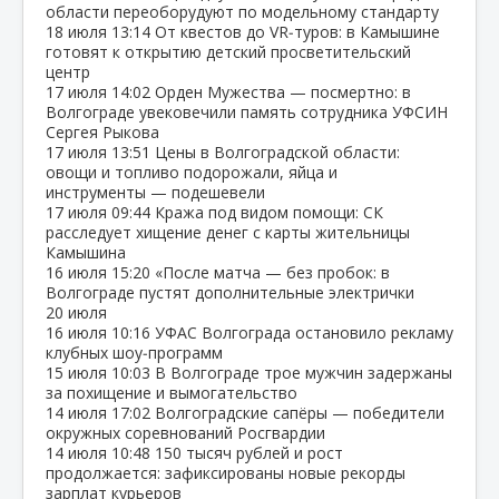
области переоборудуют по модельному стандарту
18 июля
13:14
От квестов до VR‑туров: в Камышине
готовят к открытию детский просветительский
центр
17 июля
14:02
Орден Мужества — посмертно: в
Волгограде увековечили память сотрудника УФСИН
Сергея Рыкова
17 июля
13:51
Цены в Волгоградской области:
овощи и топливо подорожали, яйца и
инструменты — подешевели
17 июля
09:44
Кража под видом помощи: СК
расследует хищение денег с карты жительницы
Камышина
16 июля
15:20
«После матча — без пробок: в
Волгограде пустят дополнительные электрички
20 июля
16 июля
10:16
УФАС Волгограда остановило рекламу
клубных шоу‑программ
15 июля
10:03
В Волгограде трое мужчин задержаны
за похищение и вымогательство
14 июля
17:02
Волгоградские сапёры — победители
окружных соревнований Росгвардии
14 июля
10:48
150 тысяч рублей и рост
продолжается: зафиксированы новые рекорды
зарплат курьеров