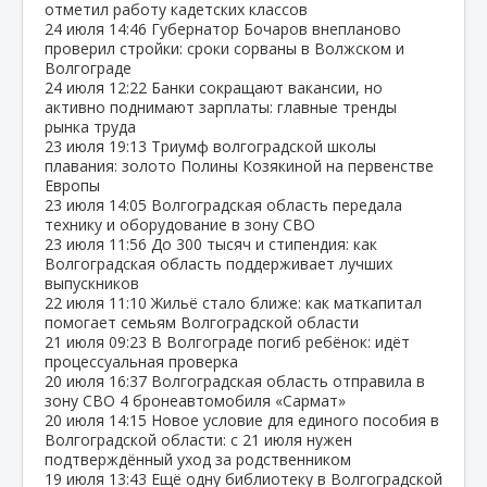
отметил работу кадетских классов
24 июля
14:46
Губернатор Бочаров внепланово
проверил стройки: сроки сорваны в Волжском и
Волгограде
24 июля
12:22
Банки сокращают вакансии, но
активно поднимают зарплаты: главные тренды
рынка труда
23 июля
19:13
Триумф волгоградской школы
плавания: золото Полины Козякиной на первенстве
Европы
23 июля
14:05
Волгоградская область передала
технику и оборудование в зону СВО
23 июля
11:56
До 300 тысяч и стипендия: как
Волгоградская область поддерживает лучших
выпускников
22 июля
11:10
Жильё стало ближе: как маткапитал
помогает семьям Волгоградской области
21 июля
09:23
В Волгограде погиб ребёнок: идёт
процессуальная проверка
20 июля
16:37
Волгоградская область отправила в
зону СВО 4 бронеавтомобиля «Сармат»
20 июля
14:15
Новое условие для единого пособия в
Волгоградской области: с 21 июля нужен
подтверждённый уход за родственником
19 июля
13:43
Ещё одну библиотеку в Волгоградской