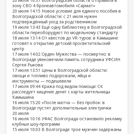
20 июля
16:37
Волгоградская область отправила в
зону СВО 4 бронеавтомобиля «Сармат»
20 июля
14:15
Новое условие для единого пособия в
Волгоградской области: с 21 июля нужен
подтверждённый уход за родственником
19 июля
13:43
Ещё одну библиотеку в Волгоградской
области переоборудуют по модельному стандарту
18 июля
13:14
От квестов до VR‑туров: в Камышине
готовят к открытию детский просветительский
центр
17 июля
14:02
Орден Мужества — посмертно: в
Волгограде увековечили память сотрудника УФСИН
Сергея Рыкова
17 июля
13:51
Цены в Волгоградской области:
овощи и топливо подорожали, яйца и
инструменты — подешевели
17 июля
09:44
Кража под видом помощи: СК
расследует хищение денег с карты жительницы
Камышина
16 июля
15:20
«После матча — без пробок: в
Волгограде пустят дополнительные электрички
20 июля
16 июля
10:16
УФАС Волгограда остановило рекламу
клубных шоу‑программ
15 июля
10:03
В Волгограде трое мужчин задержаны