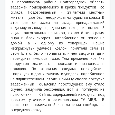
В
Иловлинском районе Волгоградской области
задержан подозреваемого в краже продуктов
со
склада. Подозреваемый – 29-летний местный
житель, - уже был
неоднократно судим за кражи. В
этот раз он залез на склад, принадлежащий
индивидуальному предпринимателю, и вынес 3
ящика алкогольных напитков, около 8 килограмм
сыра и блок сигарет. Награбленное он понес не
домой, а к одному из товарищей. Решив
«вспрыснуть» удачное «дело», приятели сели за
стол. Благо, было что выпить, и чем закусить, да и
перекурить имелось тоже. Тем временем хозяйка
продуктов хватилась
пропажи и позвонила в
полицию. По «горячим следам» полицейские
нагрянули в дом к гулякам и увидели награбленное
на пиршественном
столе. Причину своего поступка
задержанный
объяснил простодушно: ему стало
скучно, замучила бессонница, вот и
потянуло на
приключения. Сейчас задержанный находится под
арестом, уточнили в региональном ГУ
МВД.
В
перспективе «маячат» 5 лет лишения свободы за
очередную кражу.