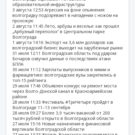
образовательной инфраструктуры
3 августа
12:53
Агрессия на фоне опьянения:
волгоградку подозревают в нападении с ножом на
прохожую
2 августа
11:45
Лето, арбузы и веселье: как прошёл
„Арбузный переполох“ в Центральном парке
Волгограда
1 августа
14:16
Экспорт на 3,6 млн долларов: как
волгоградский бизнес выходит на зарубежные рынки
31 июля
12:11
Волгоградская область под ударом:
Бочаров озвучил данные о последствиях атаки
БПЛА
30 июля
11:12
Зарплаты выпускников в химии и
фармацевтике: волгоградские вузы закрепились в
топ‑15 рейтинга
29 июля
17:46
Объявлен конкурс на ремонт моста
через Волго‑Донской канал в Красноармейском
районе
28 июля
11:33
Фестиваль #ТриЧетыре пройдёт в
Волгограде 11–13 сентября
28 июля
09:27
Более 3,9 тысяч вакансий от 200
тысяч рублей открыто в Волгоградской области
27 июля
15:16
Новые назначения в финансовой
вертикали Волгоградской области
27 июля
13:33
Житель Волжского подозревается в