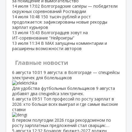
за похищение и вымогательство
14 июля
17:02
Волгоградские сапёры — победители
окружных соревнований Росгвардии
14 июля
10:48
150 тысяч рублей и рост
продолжается: зафиксированы новые рекорды
зарплат курьеров
13 июля
15:43
Волгоградцев зовут на
ИТ‑соревнование “Нейроигры”
13 июля
11:34
В МАХ запущены комментарии и
расширены возможности авторов
Главные новости
6 августа
10:01
9 августа: в Волгограде — спецрейсы
электричек для болельщиков
Для удобства футбольных болельщиков 9 августа
добавят два спецрейса электричек.
6 августа
09:51
Топ профессий по росту зарплат в
2026: кто больше всех выиграл и где самые высокие
ставки
В первом полугодии 2026 года рекордсменом по
росту зарплатных предложений стал сварщик:…
5 августа
12:32
Бочаров: бюджет‑2027 должен