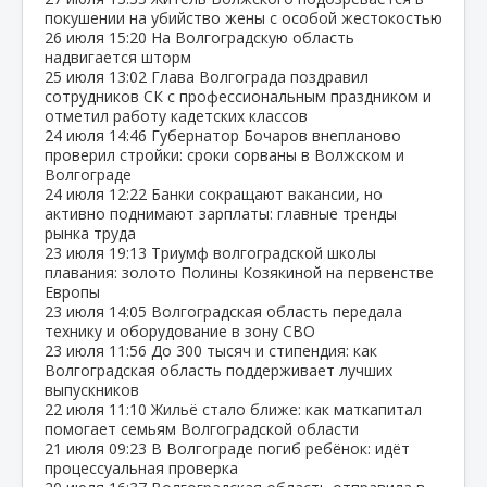
покушении на убийство жены с особой жестокостью
26 июля
15:20
На Волгоградскую область
надвигается шторм
25 июля
13:02
Глава Волгограда поздравил
сотрудников СК с профессиональным праздником и
отметил работу кадетских классов
24 июля
14:46
Губернатор Бочаров внепланово
проверил стройки: сроки сорваны в Волжском и
Волгограде
24 июля
12:22
Банки сокращают вакансии, но
активно поднимают зарплаты: главные тренды
рынка труда
23 июля
19:13
Триумф волгоградской школы
плавания: золото Полины Козякиной на первенстве
Европы
23 июля
14:05
Волгоградская область передала
технику и оборудование в зону СВО
23 июля
11:56
До 300 тысяч и стипендия: как
Волгоградская область поддерживает лучших
выпускников
22 июля
11:10
Жильё стало ближе: как маткапитал
помогает семьям Волгоградской области
21 июля
09:23
В Волгограде погиб ребёнок: идёт
процессуальная проверка