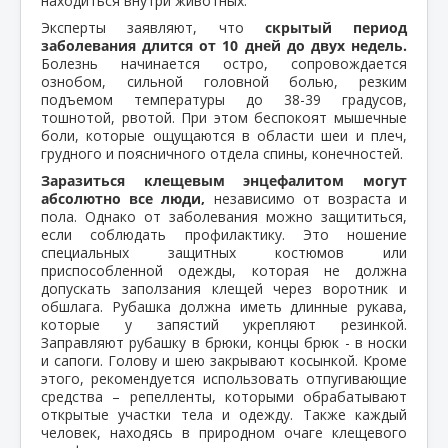
находиться внутри животных.
Эксперты заявляют, что
скрытый период
заболевания длится от 10 дней до двух недель.
Болезнь начинается остро, сопровождается
ознобом, сильной головной болью, резким
подъемом температуры до 38-39 градусов,
тошнотой, рвотой. При этом беспокоят мышечные
боли, которые ощущаются в области шеи и плеч,
грудного и поясничного отдела спины, конечностей.
Заразиться клещевым энцефалитом могут
абсолютно все люди,
независимо от возраста и
пола. Однако от заболевания можно защититься,
если соблюдать профилактику. Это ношение
специальных защитных костюмов или
приспособленной одежды, которая не должна
допускать заползания клещей через воротник и
обшлага. Рубашка должна иметь длинные рукава,
которые у запястий укрепляют резинкой.
Заправляют рубашку в брюки, концы брюк - в носки
и сапоги. Голову и шею закрывают косынкой. Кроме
этого, рекомендуется использовать отпугивающие
средства – репелленты, которыми обрабатывают
открытые участки тела и одежду. Также каждый
человек, находясь в природном очаге клещевого