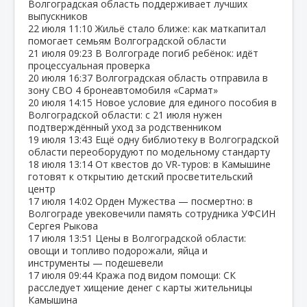
Волгоградская область поддерживает лучших
выпускников
22 июля
11:10
Жильё стало ближе: как маткапитал
помогает семьям Волгоградской области
21 июля
09:23
В Волгограде погиб ребёнок: идёт
процессуальная проверка
20 июля
16:37
Волгоградская область отправила в
зону СВО 4 бронеавтомобиля «Сармат»
20 июля
14:15
Новое условие для единого пособия в
Волгоградской области: с 21 июля нужен
подтверждённый уход за родственником
19 июля
13:43
Ещё одну библиотеку в Волгоградской
области переоборудуют по модельному стандарту
18 июля
13:14
От квестов до VR‑туров: в Камышине
готовят к открытию детский просветительский
центр
17 июля
14:02
Орден Мужества — посмертно: в
Волгограде увековечили память сотрудника УФСИН
Сергея Рыкова
17 июля
13:51
Цены в Волгоградской области:
овощи и топливо подорожали, яйца и
инструменты — подешевели
17 июля
09:44
Кража под видом помощи: СК
расследует хищение денег с карты жительницы
Камышина