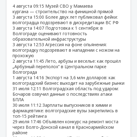
4 августа
09:15
Музей СВО у Мамаева
кургана — строительство на финишной прямой
3 августа
15:00
Более двух лет публиковал фейки:
волгоградца подозревают в дискредитации ВС РФ
3 августа
14:07
Подготовка к 1 сентября: в
Волгограде оценивают готовность
образовательной инфраструктуры
3 августа
12:53
Агрессия на фоне опьянения:
волгоградку подозревают в нападении с ножом на
прохожую
2 августа
11:45
Лето, арбузы и веселье: как прошёл
„Арбузный переполох“ в Центральном парке
Волгограда
1 августа
14:16
Экспорт на 3,6 млн долларов: как
волгоградский бизнес выходит на зарубежные рынки
31 июля
12:11
Волгоградская область под ударом:
Бочаров озвучил данные о последствиях атаки
БПЛА
30 июля
11:12
Зарплаты выпускников в химии и
фармацевтике: волгоградские вузы закрепились в
топ‑15 рейтинга
29 июля
17:46
Объявлен конкурс на ремонт моста
через Волго‑Донской канал в Красноармейском
районе