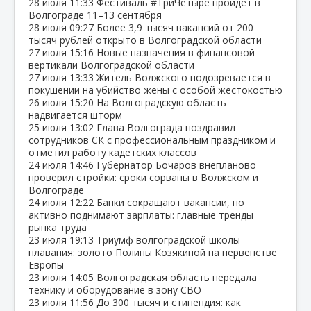
28 июля
11:33
Фестиваль #ТриЧетыре пройдёт в
Волгограде 11–13 сентября
28 июля
09:27
Более 3,9 тысяч вакансий от 200
тысяч рублей открыто в Волгоградской области
27 июля
15:16
Новые назначения в финансовой
вертикали Волгоградской области
27 июля
13:33
Житель Волжского подозревается в
покушении на убийство жены с особой жестокостью
26 июля
15:20
На Волгоградскую область
надвигается шторм
25 июля
13:02
Глава Волгограда поздравил
сотрудников СК с профессиональным праздником и
отметил работу кадетских классов
24 июля
14:46
Губернатор Бочаров внепланово
проверил стройки: сроки сорваны в Волжском и
Волгограде
24 июля
12:22
Банки сокращают вакансии, но
активно поднимают зарплаты: главные тренды
рынка труда
23 июля
19:13
Триумф волгоградской школы
плавания: золото Полины Козякиной на первенстве
Европы
23 июля
14:05
Волгоградская область передала
технику и оборудование в зону СВО
23 июля
11:56
До 300 тысяч и стипендия: как