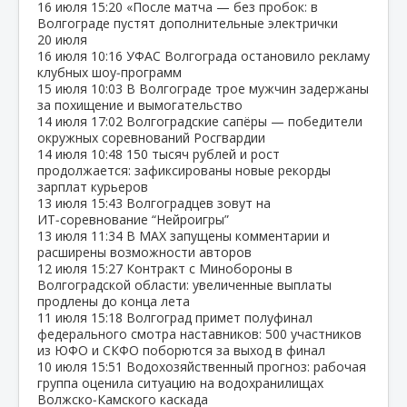
16 июля
15:20
«После матча — без пробок: в
Волгограде пустят дополнительные электрички
20 июля
16 июля
10:16
УФАС Волгограда остановило рекламу
клубных шоу‑программ
15 июля
10:03
В Волгограде трое мужчин задержаны
за похищение и вымогательство
14 июля
17:02
Волгоградские сапёры — победители
окружных соревнований Росгвардии
14 июля
10:48
150 тысяч рублей и рост
продолжается: зафиксированы новые рекорды
зарплат курьеров
13 июля
15:43
Волгоградцев зовут на
ИТ‑соревнование “Нейроигры”
13 июля
11:34
В МАХ запущены комментарии и
расширены возможности авторов
12 июля
15:27
Контракт с Минобороны в
Волгоградской области: увеличенные выплаты
продлены до конца лета
11 июля
15:18
Волгоград примет полуфинал
федерального смотра наставников: 500 участников
из ЮФО и СКФО поборются за выход в финал
10 июля
15:51
Водохозяйственный прогноз: рабочая
группа оценила ситуацию на водохранилищах
Волжско‑Камского каскада