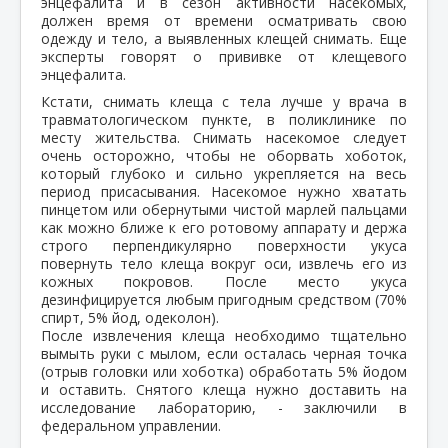
энцефалита и в сезон активности насекомых,
должен время от времени осматривать свою
одежду и тело, а выявленных клещей снимать. Еще
эксперты говорят о прививке от клещевого
энцефалита.
Кстати, снимать клеща с тела лучше у врача в
травматологическом пункте, в поликлинике по
месту жительства. Снимать насекомое следует
очень осторожно, чтобы не оборвать хоботок,
который глубоко и сильно укрепляется на весь
период присасывания. Насекомое нужно хватать
пинцетом или обернутыми чистой марлей пальцами
как можно ближе к его ротовому аппарату и держа
строго перпендикулярно поверхности укуса
повернуть тело клеща вокруг оси, извлечь его из
кожных покровов. После место укуса
дезинфицируется любым пригодным средством (70%
спирт, 5% йод, одеколон).
После извлечения клеща необходимо тщательно
вымыть руки с мылом, если осталась черная точка
(отрыв головки или хоботка) обработать 5% йодом
и оставить. Снятого клеща нужно доставить на
исследование лабораторию, - заключили в
федеральном управлении.