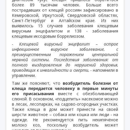
более 89 тысячам человек. Больше всего
пострадавших от клещей россиян зафиксировано в
Кемеровской, Иркутской, Свердловской областях,
Санкт-Петербург и Алтайском крае. Из них
выявилось 15 случаев заболевания клещевым
вирусным энцефалитом и 138 - заболевания
клещевым иксодовым боррелиозом.
- Клещевой вирусный энцефалит – острое
инфекционное вирусное заболевание, с
преимущественным поражением центральной
нервной системы. Последствия заболевания: от
полного выздоровления до нарушений здоровья,
приводящих к инвалидности и смерти,
- напомнили в
управлении.
Там же поясняют, что
возбудитель болезни от
клеща передается человеку в первые минуты
его присасывания
вместе с обезболивающей
слюной. В основном, «подцепить» насекомое можно
в лесах, лесопарках, на садово-огородных участках.
Также клеща в дом может принести на своей
шерсти животное – собака или кошка или люди - на
одежде. Не рекомендуется пить некипячёное
молоко коз, поскольку возбудитель может